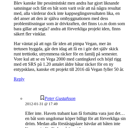
Blev kanske lite pessimistiskt men andra har gjort liknande
satsningar och fått en båt som varit svår att nå några resultat
med, alla värderar dock inte kappseglingsresultaten lika, en
del anser att den är själva ombyggnationen med dess
problemlösningar som är drivkraften, det finns t.o.m dom som
bara gillar att segla? andra att förverkliga projekt iden, finns
säkert fler vinklar.
Har väntat på att ngn får iden att pimpa Vegan, mer än
tretusen byggda, går den idag att få en i gör det själv skick
runt trettiotkr, utrymmena räcker för en familj på semester.
Vore kul att se en Vega 2000 med cantingkeel och höjd rigg
med ett SRS på 1.20 antalet äldre båtar räcker för en ny
entypsklass, kanske ett projekt till 2016 då Vegan fyller 50 år.
Reply
Peter Gustafsson
2012-01-31 @ 17:49
Eller inte. Havets trabant kan få fortsätta vara just det…
en båt som ungdomar köper billigt för att förverkliga sin
dröm. Medan alla förståsigpåare hävdar att båten inte