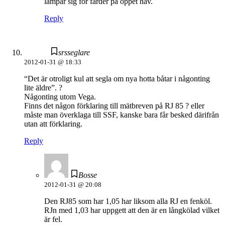
lämpar sig för färder på öppet hav.
Reply
srsseglare
2012-01-31 @ 18:33
“Det är otroligt kul att segla om nya hotta båtar i någonting
lite äldre”. ?
Någonting utom Vega.
Finns det någon förklaring till mätbreven på RJ 85 ? eller
måste man överklaga till SSF, kanske bara får besked därifrån
utan att förklaring.
Reply
Bosse
2012-01-31 @ 20:08
Den RJ85 som har 1,05 har liksom alla RJ en fenköl.
RJn med 1,03 har uppgett att den är en långkölad vilket
är fel.