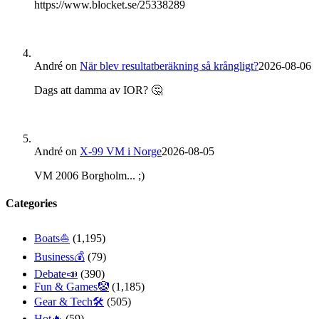
https://www.blocket.se/25338289
André
on
När blev resultatberäkning så krångligt?
2026-08-06
Dags att damma av IOR? 🤔
André
on
X-99 VM i Norge
2026-08-05
VM 2006 Borgholm... ;)
Categories
Boats⛵️
(1,195)
Business💰
(79)
Debate📣
(390)
Fun & Games🤡
(1,185)
Gear & Tech🛠
(505)
Hot🔥
(59)