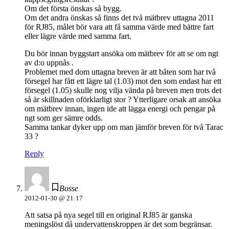
Om det första önskas så bygg.
Om det andra önskas så finns det två mätbrev uttagna 2011
för RJ85, målet bör vara att få samma värde med bättre fart
eller lägre värde med samma fart.
Du bör innan byggstart ansöka om mätbrev för att se om ngt
av d:o uppnås .
Problemet med dom uttagna breven är att båten som har två
försegel har fått ett lägre tal (1.03) mot den som endast har ett
försegel (1.05) skulle nog vilja vända på breven men trots det
så är skillnaden oförklarligt stor ? Ytterligare orsak att ansöka
om mätbrev innan, ingen ide att lägga energi och pengar på
ngt som ger sämre odds.
Samma tankar dyker upp om man jämför breven för två Tarac
33 ?
Reply
Bosse
2012-01-30 @ 21:17
Att satsa på nya segel till en original RJ85 är ganska
meningslöst då undervattenskroppen är det som begränsar.