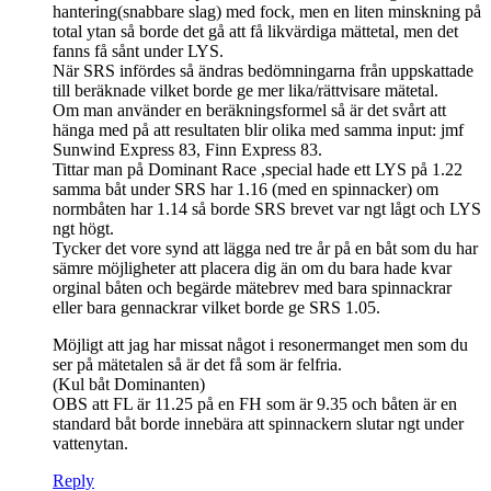
hantering(snabbare slag) med fock, men en liten minskning på
total ytan så borde det gå att få likvärdiga mättetal, men det
fanns få sånt under LYS.
När SRS infördes så ändras bedömningarna från uppskattade
till beräknade vilket borde ge mer lika/rättvisare mätetal.
Om man använder en beräkningsformel så är det svårt att
hänga med på att resultaten blir olika med samma input: jmf
Sunwind Express 83, Finn Express 83.
Tittar man på Dominant Race ,special hade ett LYS på 1.22
samma båt under SRS har 1.16 (med en spinnacker) om
normbåten har 1.14 så borde SRS brevet var ngt lågt och LYS
ngt högt.
Tycker det vore synd att lägga ned tre år på en båt som du har
sämre möjligheter att placera dig än om du bara hade kvar
orginal båten och begärde mätebrev med bara spinnackrar
eller bara gennackrar vilket borde ge SRS 1.05.
Möjligt att jag har missat något i resonermanget men som du
ser på mätetalen så är det få som är felfria.
(Kul båt Dominanten)
OBS att FL är 11.25 på en FH som är 9.35 och båten är en
standard båt borde innebära att spinnackern slutar ngt under
vattenytan.
Reply