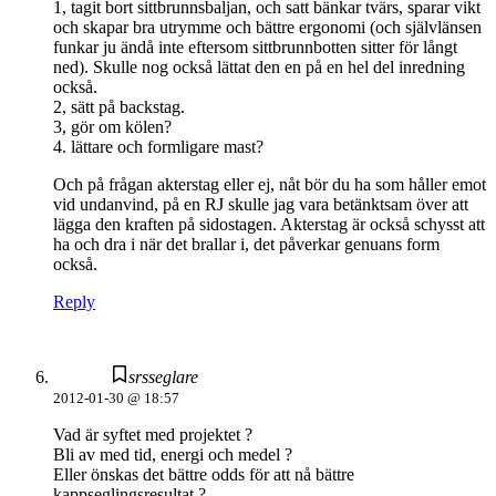
1, tagit bort sittbrunnsbaljan, och satt bänkar tvärs, sparar vikt
och skapar bra utrymme och bättre ergonomi (och självlänsen
funkar ju ändå inte eftersom sittbrunnbotten sitter för långt
ned). Skulle nog också lättat den en på en hel del inredning
också.
2, sätt på backstag.
3, gör om kölen?
4. lättare och formligare mast?
Och på frågan akterstag eller ej, nåt bör du ha som håller emot
vid undanvind, på en RJ skulle jag vara betänktsam över att
lägga den kraften på sidostagen. Akterstag är också schysst att
ha och dra i när det brallar i, det påverkar genuans form
också.
Reply
srsseglare
2012-01-30 @ 18:57
Vad är syftet med projektet ?
Bli av med tid, energi och medel ?
Eller önskas det bättre odds för att nå bättre
kappseglingsresultat ?