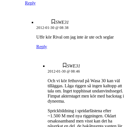
Reply
SWE31
2012-01-30 @ 08:38
Uffe kör Rival om jag inte är ute och seglar
Reply
SWE31
2012-01-30 @ 08:46
Och vi kör fethuvud på Wasa 30 kan väl
tilläggas. Låga riggen så ingen kaltopp att
tala om. Inget topphissat undanvindssegel.
Fimpat akterstaget men kör med backstag i
dyneema.
Sprickbildning i spridarfästena efter
~1.500 M med nya riggningen. Oklart
orsakssamband men visst kan det ha
påverkat en del, de bakåtsvepta vanten lär