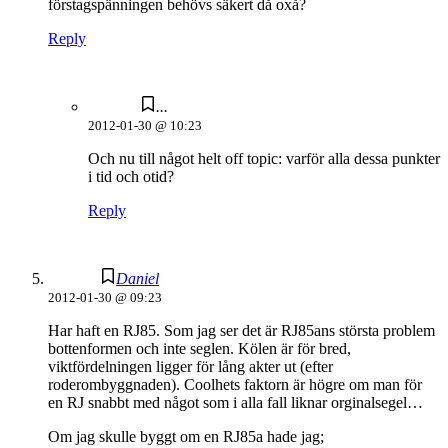
förstagspänningen behövs säkert då oxå?
Reply
...
2012-01-30 @ 10:23
Och nu till något helt off topic: varför alla dessa punkter
i tid och otid?
Reply
Daniel
2012-01-30 @ 09:23
Har haft en RJ85. Som jag ser det är RJ85ans största problem
bottenformen och inte seglen. Kölen är för bred,
viktfördelningen ligger för lång akter ut (efter
roderombyggnaden). Coolhets faktorn är högre om man för
en RJ snabbt med något som i alla fall liknar orginalsegel…
Om jag skulle byggt om en RJ85a hade jag;