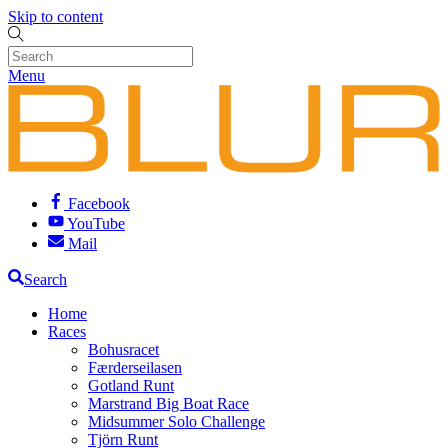
Skip to content
Menu
Facebook
YouTube
Mail
Search
Home
Races
Bohusracet
Færderseilasen
Gotland Runt
Marstrand Big Boat Race
Midsummer Solo Challenge
Tjörn Runt