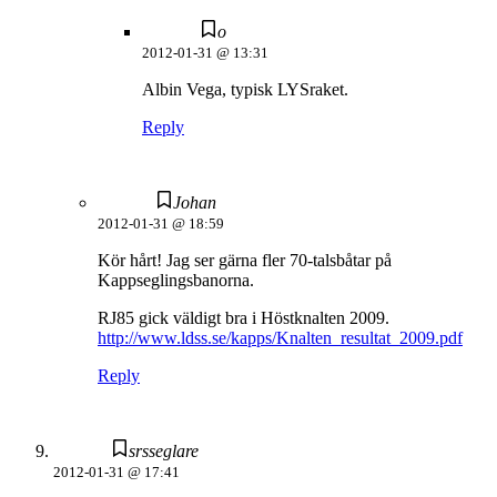
o
2012-01-31 @ 13:31
Albin Vega, typisk LYSraket.
Reply
Johan
2012-01-31 @ 18:59
Kör hårt! Jag ser gärna fler 70-talsbåtar på
Kappseglingsbanorna.
RJ85 gick väldigt bra i Höstknalten 2009.
http://www.ldss.se/kapps/Knalten_resultat_2009.pdf
Reply
srsseglare
2012-01-31 @ 17:41