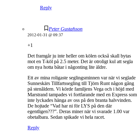
Reply
Peter Gustafsson
2012-01-31 @ 09:37
+1
Det framgår ju inte heller om kölen också skall bytas
mot en T-köl på 2.5 meter. Det är otroligt kul att segla
om nya hotta båtar i någonting lite äldre.
Ett av mina roligaste seglingsminnen var när vi seglade
Sunneskärs Tillfartssegling till Tjörn Runt någon gång
på stenåldern. Vi körde familjens Vega och i höjd med
Marstrand tampades vi fortfarande med en Express som
inte lyckades hänga av oss på den branta halvvinden.
De hojtade “Vad har ni för LYS på den där
egentligen???”. Deras miner när vi svarade 1.00 var
obetalbara. Sedan spikade vi hela racet.
Reply