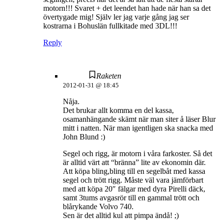
motorn!!! Svaret + det leendet han hade när han sa det
övertygade mig! Själv ler jag varje gång jag ser
kostrarna i Bohuslän fullkitade med 3DL!!!
Reply
Raketen
2012-01-31 @ 18:45
Nåja.
Det brukar allt komma en del kassa,
osamanhängande skämt när man siter å läser Blur
mitt i natten. När man igentligen ska snacka med
John Blund :)
Segel och rigg, är motorn i våra farkoster. Så det
är alltid värt att “bränna” lite av ekonomin där.
Att köpa bling,bling till en segelbåt med kassa
segel och trött rigg. Måste väl vara jämförbart
med att köpa 20″ fälgar med dyra Pirelli däck,
samt 3tums avgasrör till en gammal trött och
blårykande Volvo 740.
Sen är det alltid kul att pimpa ändå! ;)