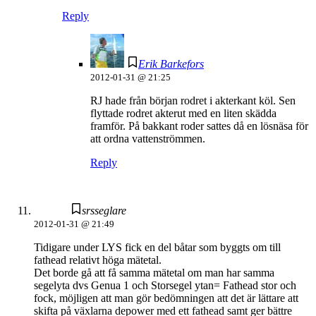
Reply
Erik Barkefors
2012-01-31 @ 21:25
RJ hade från början rodret i akterkant köl. Sen
flyttade rodret akterut med en liten skädda
framför. På bakkant roder sattes då en lösnäsa för
att ordna vattenströmmen.
Reply
srsseglare
2012-01-31 @ 21:49
Tidigare under LYS fick en del båtar som byggts om till
fathead relativt höga mätetal.
Det borde gå att få samma mätetal om man har samma
segelyta dvs Genua 1 och Storsegel ytan= Fathead stor och
fock, möjligen att man gör bedömningen att det är lättare att
skifta på växlarna depower med ett fathead samt ger bättre