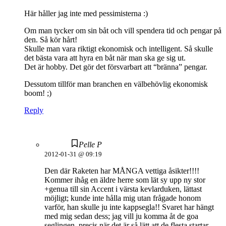
Här håller jag inte med pessimisterna :)
Om man tycker om sin båt och vill spendera tid och pengar på
den. Så kör hårt!
Skulle man vara riktigt ekonomisk och intelligent. Så skulle
det bästa vara att hyra en båt när man ska ge sig ut.
Det är hobby. Det gör det försvarbart att “bränna” pengar.
Dessutom tillför man branchen en välbehövlig ekonomisk
boom! ;)
Reply
Pelle P
2012-01-31 @ 09:19
Den där Raketen har MÅNGA vettiga åsikter!!!!
Kommer ihåg en äldre herre som lät sy upp ny stor
+genua till sin Accent i värsta kevlarduken, lättast
möjligt; kunde inte hålla mig utan frågade honom
varför, han skulle ju inte kappsegla!! Svaret har hängt
med mig sedan dess; jag vill ju komma åt de goa
seglingen, precis när det är så lätt att de flesta startar