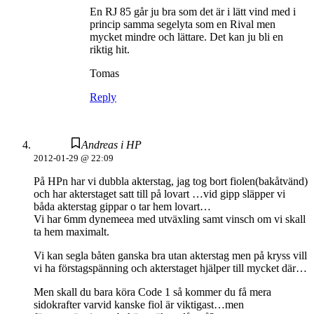
En RJ 85 går ju bra som det är i lätt vind med i
princip samma segelyta som en Rival men
mycket mindre och lättare. Det kan ju bli en
riktig hit.
Tomas
Reply
Andreas i HP
2012-01-29 @ 22:09
På HPn har vi dubbla akterstag, jag tog bort fiolen(bakåtvänd)
och har akterstaget satt till på lovart …vid gipp släpper vi
båda akterstag gippar o tar hem lovart…
Vi har 6mm dynemeea med utväxling samt vinsch om vi skall
ta hem maximalt.
Vi kan segla båten ganska bra utan akterstag men på kryss vill
vi ha förstagspänning och akterstaget hjälper till mycket där…
Men skall du bara köra Code 1 så kommer du få mera
sidokrafter varvid kanske fiol är viktigast…men