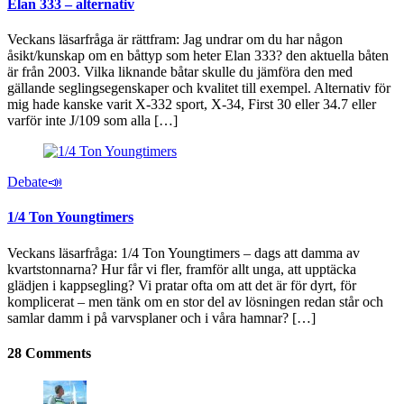
Elan 333 – alternativ
Veckans läsarfråga är rättfram: Jag undrar om du har någon
åsikt/kunskap om en båttyp som heter Elan 333? den aktuella båten
är från 2003. Vilka liknande båtar skulle du jämföra den med
gällande seglingsegenskaper och kvalitet till exempel. Alternativ för
mig hade kanske varit X‑332 sport, X‑34, First 30 eller 34.7 eller
varför inte J/109 som alla […]
Debate📣
1/4 Ton Youngtimers
Veckans läsarfråga: 1/4 Ton Youngtimers – dags att damma av
kvartstonnarna? Hur får vi fler, framför allt unga, att upptäcka
glädjen i kappsegling? Vi pratar ofta om att det är för dyrt, för
komplicerat – men tänk om en stor del av lösningen redan står och
samlar damm i på varvsplaner och i våra hamnar? […]
28 Comments