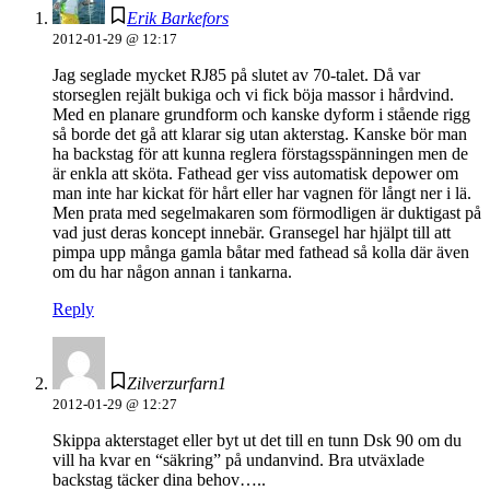
Erik Barkefors
2012-01-29 @ 12:17
Jag seglade mycket RJ85 på slutet av 70-talet. Då var
storseglen rejält bukiga och vi fick böja massor i hårdvind.
Med en planare grundform och kanske dyform i stående rigg
så borde det gå att klarar sig utan akterstag. Kanske bör man
ha backstag för att kunna reglera förstagsspänningen men de
är enkla att sköta. Fathead ger viss automatisk depower om
man inte har kickat för hårt eller har vagnen för långt ner i lä.
Men prata med segelmakaren som förmodligen är duktigast på
vad just deras koncept innebär. Gransegel har hjälpt till att
pimpa upp många gamla båtar med fathead så kolla där även
om du har någon annan i tankarna.
Reply
Zilverzurfarn1
2012-01-29 @ 12:27
Skippa akterstaget eller byt ut det till en tunn Dsk 90 om du
vill ha kvar en “säkring” på undanvind. Bra utväxlade
backstag täcker dina behov…..