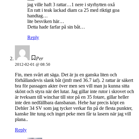
jag ville haft 3 rattar…1 nere i styrhytten oxå
En ratt i teak lackad diam ca 25 med riktigt goa
handtag…
lite besviken här…
Detta hade farfar på sin båt…
Reply
Per
2012-02-01 @ 08:50
Fin, men svårt att säga. Det är ju en ganska liten och
förhållandevis slank båt (jmfr med 36.7 iaf). 2 rattar är säkert
bra för passagen akter över men sen vill man ju kunna sitta
skönt och styra när det lutar. Jag gillar inte rutor i skrovet och
är tveksam till winchar till stor på en 35 fotare, gillar heller
inte den nedfällbara dansbanan. Hehe har precis köpt en
Dehler 34 SV som jag tycker verkar fin på de flesta punkter,
kanske lite tung och inget peke men får ta lasern när jag vill
plana..
Reply