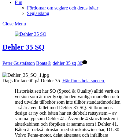
Fun
Fördomar om seglare och deras båtar
Seglarslang
Close Menu
Dehler 35 SQ
Peter Gustafsson
Boats⛵️
dehler 35 sq
30
Dags för facelift på Dehler 35.
Här finns hela specen.
Historiskt sett har SQ (Speed ​​& Quality) alltid varit en
version som är mer lyxig än den vanliga modellen och
med utvalda tillbehör som inte tillhör standardmodellen
– så är även fallet med Dehler 35 SQ. Sittbrunnens
design är ny och båten har ett dubbelt rattsystem – av
samma typ som Dehler 41. Även de 4 skrovfönstren i
akterkabinen och förpiken är samma som i Dehler 41.
Båten är också utrustad med storskotswinschar, D1-30
Volvo Penta-motor, delat akterstag och infällbara