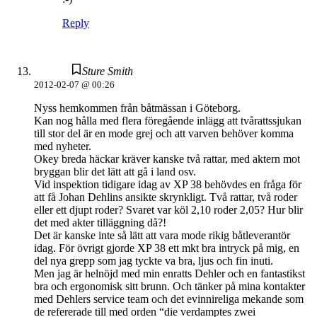
Reply
Sture Smith
2012-02-07 @ 00:26
Nyss hemkommen från båtmässan i Göteborg.
Kan nog hålla med flera föregående inlägg att tvårattssjukan
till stor del är en mode grej och att varven behöver komma
med nyheter.
Okey breda häckar kräver kanske två rattar, med aktern mot
bryggan blir det lätt att gå i land osv.
Vid inspektion tidigare idag av XP 38 behövdes en fråga för
att få Johan Dehlins ansikte skrynkligt. Två rattar, två roder
eller ett djupt roder? Svaret var köl 2,10 roder 2,05? Hur blir
det med akter tilläggning då?!
Det är kanske inte så lätt att vara mode rikig båtleverantör
idag. För övrigt gjorde XP 38 ett mkt bra intryck på mig, en
del nya grepp som jag tyckte va bra, ljus och fin inuti.
Men jag är helnöjd med min enratts Dehler och en fantastikst
bra och ergonomisk sitt brunn. Och tänker på mina kontakter
med Dehlers service team och det evinnireliga mekande som
de refererade till med orden “die verdamptes zwei