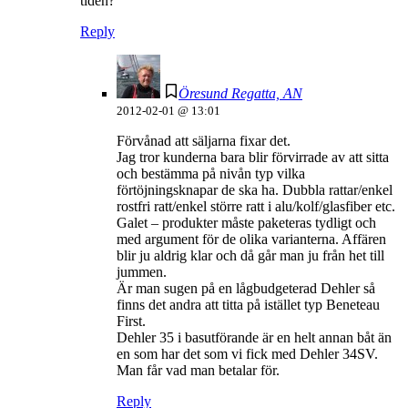
tiden?
Reply
Öresund Regatta, AN
2012-02-01 @ 13:01
Förvånad att säljarna fixar det.
Jag tror kunderna bara blir förvirrade av att sitta
och bestämma på nivån typ vilka
förtöjningsknapar de ska ha. Dubbla rattar/enkel
rostfri ratt/enkel större ratt i alu/kolf/glasfiber etc.
Galet – produkter måste paketeras tydligt och
med argument för de olika varianterna. Affären
blir ju aldrig klar och då går man ju från het till
jummen.
Är man sugen på en lågbudgeterad Dehler så
finns det andra att titta på istället typ Beneteau
First.
Dehler 35 i basutförande är en helt annan båt än
en som har det som vi fick med Dehler 34SV.
Man får vad man betalar för.
Reply