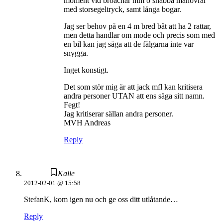
moment vid broachar mm o snabba manövrar
med storsegeltryck, samt långa bogar.
Jag ser behov på en 4 m bred båt att ha 2 rattar,
men detta handlar om mode och precis som med
en bil kan jag säga att de fälgarna inte var
snygga.
Inget konstigt.
Det som stör mig är att jack mfl kan kritisera
andra personer UTAN att ens säga sitt namn.
Fegt!
Jag kritiserar sällan andra personer.
MVH Andreas
Reply
Kalle
2012-02-01 @ 15:58
StefanK, kom igen nu och ge oss ditt utlåtande…
Reply