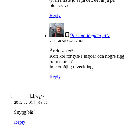
(Nån måste ju säga det, det är ju på
blur.se…)
Reply
Öresund Regatta, AN
2012-02-02 @ 09:04
Är du säker?
Kort köl för tyska insjöar och högre rigg
för mälaren?
Inte omöjlig utveckling.
Reply
Feffe
2012-02-01 @ 08:56
Snygg båt !
Reply