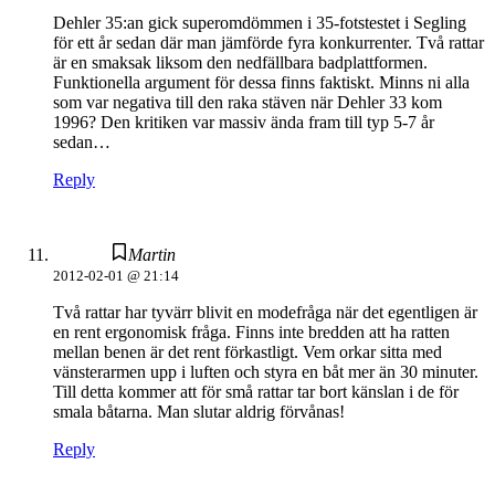
Dehler 35:an gick superomdömmen i 35-fotstestet i Segling
för ett år sedan där man jämförde fyra konkurrenter. Två rattar
är en smaksak liksom den nedfällbara badplattformen.
Funktionella argument för dessa finns faktiskt. Minns ni alla
som var negativa till den raka stäven när Dehler 33 kom
1996? Den kritiken var massiv ända fram till typ 5-7 år
sedan…
Reply
Martin
2012-02-01 @ 21:14
Två rattar har tyvärr blivit en modefråga när det egentligen är
en rent ergonomisk fråga. Finns inte bredden att ha ratten
mellan benen är det rent förkastligt. Vem orkar sitta med
vänsterarmen upp i luften och styra en båt mer än 30 minuter.
Till detta kommer att för små rattar tar bort känslan i de för
smala båtarna. Man slutar aldrig förvånas!
Reply