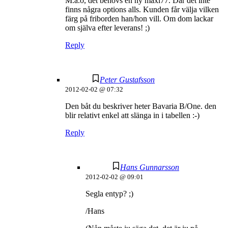
M.a.o, det behövs en ny maxi77. Där det inte
finns några options alls. Kunden får välja vilken
färg på friborden han/hon vill. Om dom lackar
om själva efter leverans! ;)
Reply
Peter Gustafsson
2012-02-02 @ 07:32
Den båt du beskriver heter Bavaria B/One. den
blir relativt enkel att slänga in i tabellen :-)
Reply
Hans Gunnarsson
2012-02-02 @ 09:01
Segla entyp? ;)
/Hans