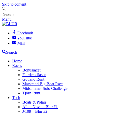
Skip to content
Menu
Facebook
YouTube
Mail
Search
Home
Races
Bohusracet
Færderseilasen
Gotland Runt
Marstrand Big Boat Race
Midsummer Solo Challenge
Tjörn Runt
Tech
Boats & Polars
Albin Nova – Blur #1
J/109 – Blur #2