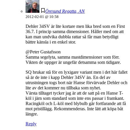
Öresund Regatta, AN
2012-02-01 @ 10:58
Dehler 34SV är lite kortare men lika bred som en First
36.7. I princip samma dimensioner. Håller med om att
kan man undvika dubbla rattar så får man betydligt
bättre känsla i en enkel stor.
@Peter Gustafsson
Samma segelyta, samma mastdimensioner som förr.
Vikten de uppger är ungefär detsamma som tidigare.
SQ brukar stå för en lyxigare variant men i det här fallet
så är de inte i kapp Dehler 34SV än. En del av
utrustningen togs bort när Hanse förvärvade Dehler och
lite av det kommer nu tillbaka som nyhet.
Värsta tilltaget tycker jag är att de satt på en Hanse T-
köl i järn som standard som inte ens passar i framkant.
Racingköl och L-köl med blybulb går fortfarande att få
mot pristillägg. Rekommenderas. Inte lätt att köpa båt
längre.
Reply