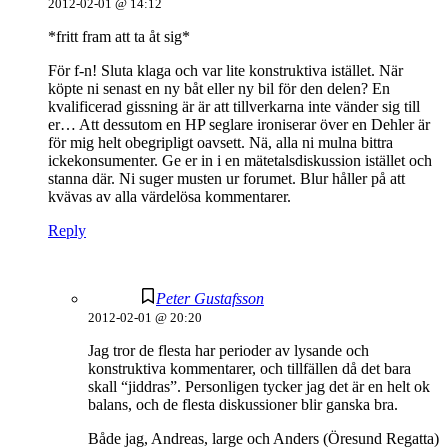
2012-02-01 @ 14:12
*fritt fram att ta åt sig*
För f-n! Sluta klaga och var lite konstruktiva istället. När
köpte ni senast en ny båt eller ny bil för den delen? En
kvalificerad gissning är är att tillverkarna inte vänder sig till
er… Att dessutom en HP seglare ironiserar över en Dehler är
för mig helt obegripligt oavsett. Nä, alla ni mulna bittra
ickekonsumenter. Ge er in i en mätetalsdiskussion istället och
stanna där. Ni suger musten ur forumet. Blur håller på att
kvävas av alla värdelösa kommentarer.
Reply
Peter Gustafsson
2012-02-01 @ 20:20
Jag tror de flesta har perioder av lysande och
konstruktiva kommentarer, och tillfällen då det bara
skall “jiddras”. Personligen tycker jag det är en helt ok
balans, och de flesta diskussioner blir ganska bra.
Både jag, Andreas, large och Anders (Öresund Regatta)