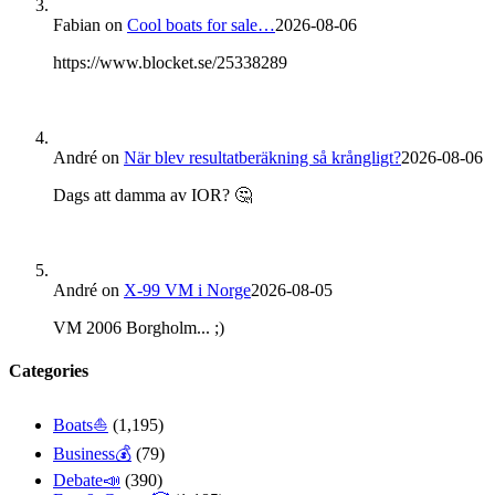
Fabian
on
Cool boats for sale…
2026-08-06
https://www.blocket.se/25338289
André
on
När blev resultatberäkning så krångligt?
2026-08-06
Dags att damma av IOR? 🤔
André
on
X-99 VM i Norge
2026-08-05
VM 2006 Borgholm... ;)
Categories
Boats⛵️
(1,195)
Business💰
(79)
Debate📣
(390)