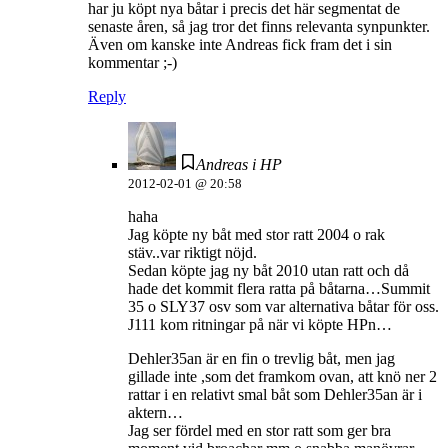
har ju köpt nya båtar i precis det här segmentat de
senaste åren, så jag tror det finns relevanta synpunkter.
Även om kanske inte Andreas fick fram det i sin
kommentar ;-)
Reply
Andreas i HP
2012-02-01 @ 20:58
haha
Jag köpte ny båt med stor ratt 2004 o rak
stäv..var riktigt nöjd.
Sedan köpte jag ny båt 2010 utan ratt och då
hade det kommit flera ratta på båtarna…Summit
35 o SLY37 osv som var alternativa båtar för oss.
J111 kom ritningar på när vi köpte HPn…
Dehler35an är en fin o trevlig båt, men jag
gillade inte ,som det framkom ovan, att knö ner 2
rattar i en relativt smal båt som Dehler35an är i
aktern…
Jag ser fördel med en stor ratt som ger bra