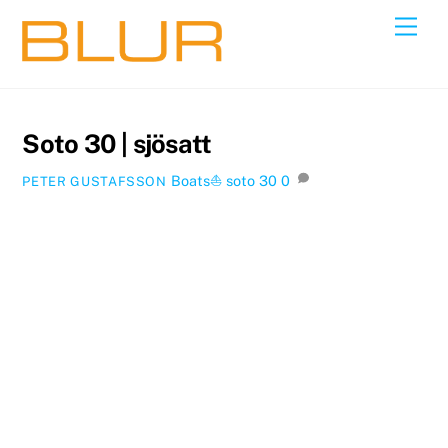
Skip
Back
Men
to
To
content
Top
Soto 30 | sjösatt
Boats⛵️
soto 30
0
PETER GUSTAFSSON