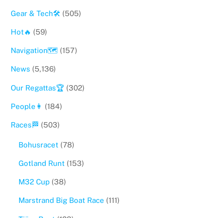
Gear & Tech🛠
(505)
Hot🔥
(59)
Navigation🗺
(157)
News
(5,136)
Our Regattas🏆
(302)
People👩
(184)
Races🏁
(503)
Bohusracet
(78)
Gotland Runt
(153)
M32 Cup
(38)
Marstrand Big Boat Race
(111)