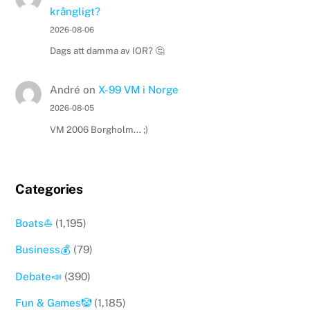
krångligt?
2026-08-06
Dags att damma av IOR? 🤔
André
on
X-99 VM i Norge
2026-08-05
VM 2006 Borgholm... ;)
Categories
Boats⛵️
(1,195)
Business💰
(79)
Debate📣
(390)
Fun & Games🤡
(1,185)