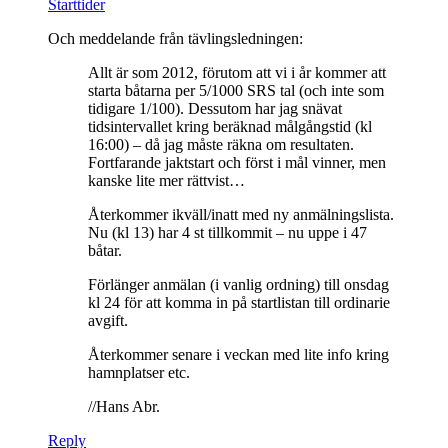
Starttider
Och meddelande från tävlingsledningen:
Allt är som 2012, förutom att vi i år kommer att
starta båtarna per 5/1000 SRS tal (och inte som
tidigare 1/100). Dessutom har jag snävat
tidsintervallet kring beräknad målgångstid (kl
16:00) – då jag måste räkna om resultaten.
Fortfarande jaktstart och först i mål vinner, men
kanske lite mer rättvist…
Återkommer ikväll/inatt med ny anmälningslista.
Nu (kl 13) har 4 st tillkommit – nu uppe i 47
båtar.
Förlänger anmälan (i vanlig ordning) till onsdag
kl 24 för att komma in på startlistan till ordinarie
avgift.
Återkommer senare i veckan med lite info kring
hamnplatser etc.
//Hans Abr.
Reply