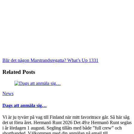
Blir det någon Marstrandsregatta?
What’s Up 1331
Related Posts
News
Dags att anmäla sig…
Vi är ju tyvärr på vag till Finland när mitt favoritrace går. Så här såg
det ut förra året. Hermanö Runt 2026 Det 49:e Hermanö Runt seglas
i år lördagen 1 augusti. Segling tillåts med både ”full crew” och
shorthanded. Välkommen med din anmälan på email till