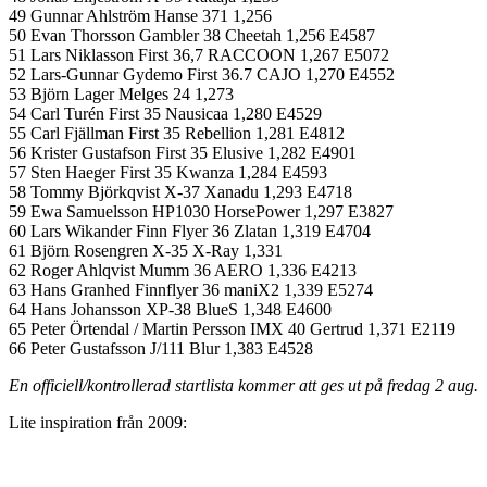
49 Gunnar Ahlström Hanse 371 1,256
50 Evan Thorsson Gambler 38 Cheetah 1,256 E4587
51 Lars Niklasson First 36,7 RACCOON 1,267 E5072
52 Lars-Gunnar Gydemo First 36.7 CAJO 1,270 E4552
53 Björn Lager Melges 24 1,273
54 Carl Turén First 35 Nausicaa 1,280 E4529
55 Carl Fjällman First 35 Rebellion 1,281 E4812
56 Krister Gustafson First 35 Elusive 1,282 E4901
57 Sten Haeger First 35 Kwanza 1,284 E4593
58 Tommy Björkqvist X-37 Xanadu 1,293 E4718
59 Ewa Samuelsson HP1030 HorsePower 1,297 E3827
60 Lars Wikander Finn Flyer 36 Zlatan 1,319 E4704
61 Björn Rosengren X-35 X-Ray 1,331
62 Roger Ahlqvist Mumm 36 AERO 1,336 E4213
63 Hans Granhed Finnflyer 36 maniX2 1,339 E5274
64 Hans Johansson XP-38 BlueS 1,348 E4600
65 Peter Örtendal / Martin Persson IMX 40 Gertrud 1,371 E2119
66 Peter Gustafsson J/111 Blur 1,383 E4528
En officiell/kontrollerad startlista kommer att ges ut på fredag 2 aug.
Lite inspiration från 2009: