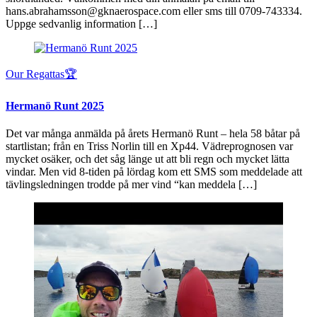
hans.abrahamsson@gknaerospace.com eller sms till 0709-743334.
Uppge sedvanlig information […]
Our Regattas🏆
Hermanö Runt 2025
Det var många anmälda på årets Hermanö Runt – hela 58 båtar på
startlistan; från en Triss Norlin till en Xp44. Vädreprognosen var
mycket osäker, och det såg länge ut att bli regn och mycket lätta
vindar. Men vid 8-tiden på lördag kom ett SMS som meddelade att
tävlingsledningen trodde på mer vind “kan meddela […]