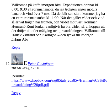
Välkomna på kaffe imorgon bitti. Expeditionen öppnar kl
8:00. 9:30 ett rorsmansmöte, då jag troligen anger moturs
bana och vind över 7 m/s. Då det blir sen start, kommer jag ha
ett extra rorsmansmöte kl 11:00. När det gäller väder och vind
så är väl frågan när fronten, och vridet mot väst, kommer.
Hermanö Runt brukar vanligtvis ha bra väder, så vi hoppas att
det dröjer till efter målgång och prisutdelningen. Välkomna till
Hälleviksstrand och Käringön – och lycka till imorgon.
//Hans Abr
Reply
Peter Gustafsson
2013-08-03 @ 19:19
Resultat:
https://www.dropbox.com/s/gt85tulyj2dz85v/Herman%C3
prisutdelning%20pdf.pdf
Reply