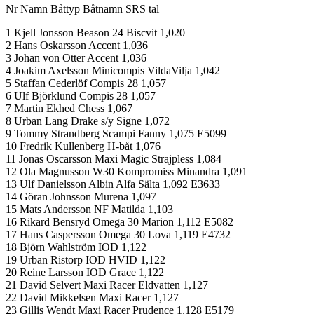
Nr Namn Båttyp Båtnamn SRS tal
1 Kjell Jonsson Beason 24 Biscvit 1,020
2 Hans Oskarsson Accent 1,036
3 Johan von Otter Accent 1,036
4 Joakim Axelsson Minicompis VildaVilja 1,042
5 Staffan Cederlöf Compis 28 1,057
6 Ulf Björklund Compis 28 1,057
7 Martin Ekhed Chess 1,067
8 Urban Lang Drake s/y Signe 1,072
9 Tommy Strandberg Scampi Fanny 1,075 E5099
10 Fredrik Kullenberg H-båt 1,076
11 Jonas Oscarsson Maxi Magic Strajpless 1,084
12 Ola Magnusson W30 Kompromiss Minandra 1,091
13 Ulf Danielsson Albin Alfa Sälta 1,092 E3633
14 Göran Johnsson Murena 1,097
15 Mats Andersson NF Matilda 1,103
16 Rikard Bensryd Omega 30 Marion 1,112 E5082
17 Hans Caspersson Omega 30 Lova 1,119 E4732
18 Björn Wahlström IOD 1,122
19 Urban Ristorp IOD HVID 1,122
20 Reine Larsson IOD Grace 1,122
21 David Selvert Maxi Racer Eldvatten 1,127
22 David Mikkelsen Maxi Racer 1,127
23 Gillis Wendt Maxi Racer Prudence 1,128 E5179