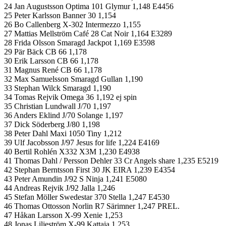
24 Jan Augustsson Optima 101 Glymur 1,148 E4456
25 Peter Karlsson Banner 30 1,154
26 Bo Callenberg X-302 Intermezzo 1,155
27 Mattias Mellström Café 28 Cat Noir 1,164 E3289
28 Frida Olsson Smaragd Jackpot 1,169 E3598
29 Pär Bäck CB 66 1,178
30 Erik Larsson CB 66 1,178
31 Magnus René CB 66 1,178
32 Max Samuelsson Smaragd Gullan 1,190
33 Stephan Wilck Smaragd 1,190
34 Tomas Rejvik Omega 36 1,192 ej spin
35 Christian Lundwall J/70 1,197
36 Anders Eklind J/70 Solange 1,197
37 Dick Söderberg J/80 1,198
38 Peter Dahl Maxi 1050 Tiny 1,212
39 Ulf Jacobsson J/97 Jesus for life 1,224 E4169
40 Bertil Rohlén X332 X3M 1,230 E4938
41 Thomas Dahl / Persson Dehler 33 Cr Angels share 1,235 E5219
42 Stephan Berntsson First 30 JK EIRA 1,239 E4354
43 Peter Amundin J/92 S Ninja 1,241 E5080
44 Andreas Rejvik J/92 Jalla 1,246
45 Stefan Möller Swedestar 370 Stella 1,247 E4530
46 Thomas Ottosson Norlin R7 Särimner 1,247 PREL.
47 Håkan Larsson X-99 Xenie 1,253
48 Jonas Liljeström X-99 Kattaja 1,253