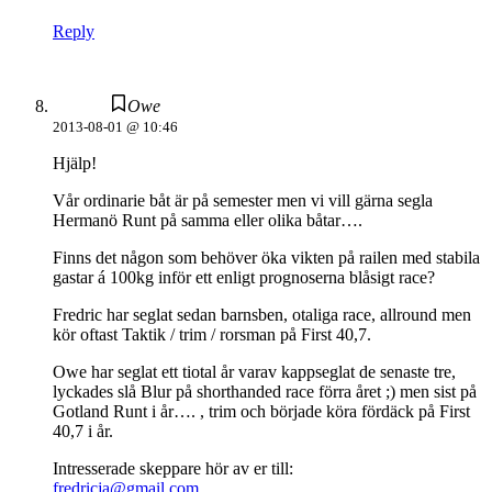
Reply
Owe
2013-08-01 @ 10:46
Hjälp!
Vår ordinarie båt är på semester men vi vill gärna segla
Hermanö Runt på samma eller olika båtar….
Finns det någon som behöver öka vikten på railen med stabila
gastar á 100kg inför ett enligt prognoserna blåsigt race?
Fredric har seglat sedan barnsben, otaliga race, allround men
kör oftast Taktik / trim / rorsman på First 40,7.
Owe har seglat ett tiotal år varav kappseglat de senaste tre,
lyckades slå Blur på shorthanded race förra året ;) men sist på
Gotland Runt i år…. , trim och började köra fördäck på First
40,7 i år.
Intresserade skeppare hör av er till:
fredricja@gmail.com