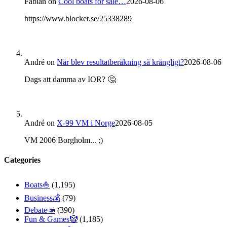
Fabian
on
Cool boats for sale…
2026-08-06
https://www.blocket.se/25338289
André
on
När blev resultatberäkning så krångligt?
2026-08-06
Dags att damma av IOR? 🤔
André
on
X-99 VM i Norge
2026-08-05
VM 2006 Borgholm... ;)
Categories
Boats⛵️
(1,195)
Business💰
(79)
Debate📣
(390)
Fun & Games🤡
(1,185)