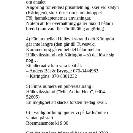
om antalet.
Angöring för endast prisutdelning, sker vid statyn
(Käringen), strax öster om hamninloppet.
Följ hamnkaptenernas anvisningar.
Notera att för övernattning gäller max 3 båtar i
bredd (kan vara fler för tillfällig angöring).
4) Färjan mellan Hälleviksstrand och Käringön
går inte längre (den går till Tuvesvik).
Kommer nog gå en hel del båtar mellan
Hälleviksstrand och Käringön – så det löser sig
nog…
Ett alternativ kan vara taxibåt:
– Anders Båt & Brygga: 070-3444963
– Käringöns: 070-8301232
5) Finns numera en pub/restaurang i
Hälleviksstrand (”Mitt Andra Hem”, 0304-
52605)
En möjlighet att släcka törsten fredag kväll.
6) I vanlig ordning bjuder vi på kaffe/bulle i
väntan på start.
Rorsmansmöte kl 9:30