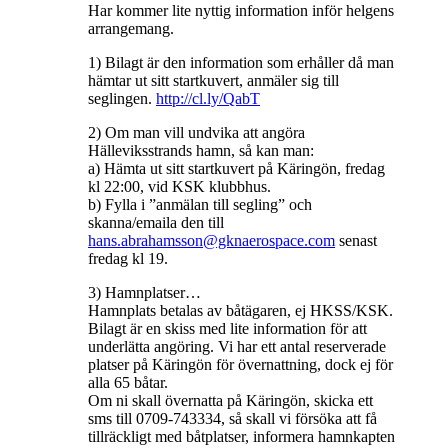
Har kommer lite nyttig information inför helgens
arrangemang.
1) Bilagt är den information som erhåller då man
hämtar ut sitt startkuvert, anmäler sig till
seglingen.
http://cl.ly/QabT
2) Om man vill undvika att angöra
Hälleviksstrands hamn, så kan man:
a) Hämta ut sitt startkuvert på Käringön, fredag
kl 22:00, vid KSK klubbhus.
b) Fylla i ”anmälan till segling” och
skanna/emaila den till
hans.abrahamsson@gknaerospace.com
senast
fredag kl 19.
3) Hamnplatser…
Hamnplats betalas av båtägaren, ej HKSS/KSK.
Bilagt är en skiss med lite information för att
underlätta angöring. Vi har ett antal reserverade
platser på Käringön för övernattning, dock ej för
alla 65 båtar.
Om ni skall övernatta på Käringön, skicka ett
sms till 0709-743334, så skall vi försöka att få
tillräckligt med båtplatser, informera hamnkapten