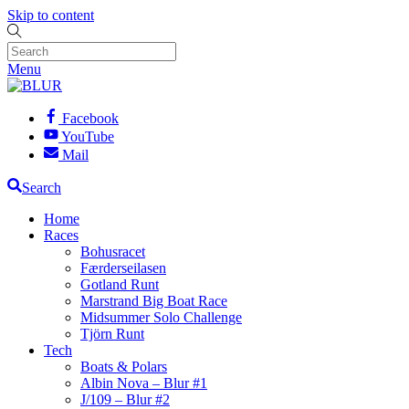
Skip to content
Menu
Facebook
YouTube
Mail
Search
Home
Races
Bohusracet
Færderseilasen
Gotland Runt
Marstrand Big Boat Race
Midsummer Solo Challenge
Tjörn Runt
Tech
Boats & Polars
Albin Nova – Blur #1
J/109 – Blur #2