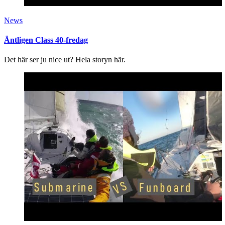
News
Äntligen Class 40-fredag
Det här ser ju nice ut? Hela storyn här.