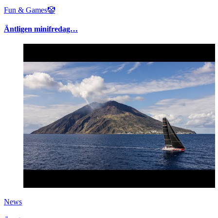
Fun & Games🤡
Äntligen minifredag…
News