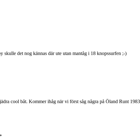
 skulle det nog kännas där ute utan mantåg i 18 knopssurfen ;-)
 djädra cool båt. Kommer ihåg när vi först såg några på Öland Runt 198
*