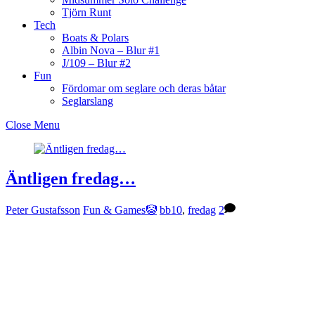
Tjörn Runt
Tech
Boats & Polars
Albin Nova – Blur #1
J/109 – Blur #2
Fun
Fördomar om seglare och deras båtar
Seglarslang
Close Menu
Äntligen fredag…
Peter Gustafsson
Fun & Games🤡
bb10
,
fredag
2