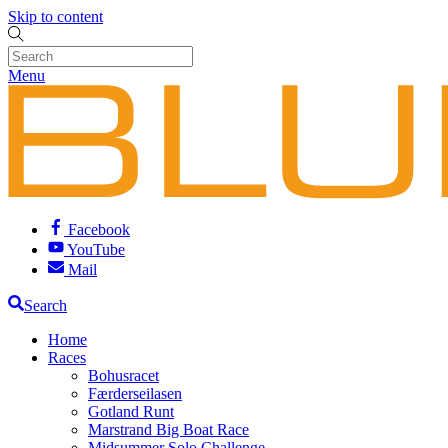
Skip to content
Menu
Facebook
YouTube
Mail
Search
Home
Races
Bohusracet
Færderseilasen
Gotland Runt
Marstrand Big Boat Race
Midsummer Solo Challenge