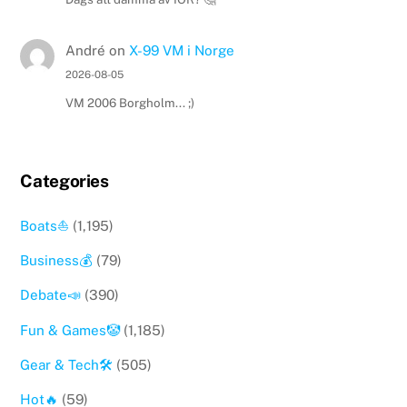
André
on
X-99 VM i Norge
2026-08-05
VM 2006 Borgholm... ;)
Categories
Boats⛵️
(1,195)
Business💰
(79)
Debate📣
(390)
Fun & Games🤡
(1,185)
Gear & Tech🛠
(505)
Hot🔥
(59)