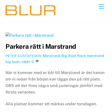
Skip
Back
Men
to
To
content
Top
Parkera rätt i Marstrand
Marstrand Big Boat Race
marstrand
PETER GUSTAFSSON
big boat
,
mbbr
0
När ni kommer med er båt till Marstrand är det kanon
om ni redan från början kan lägga den på rätt plats.
OBS att det finns några små justeringar jämfört med
första varianten.
Alla platser kommer att märkas under torsdagen.