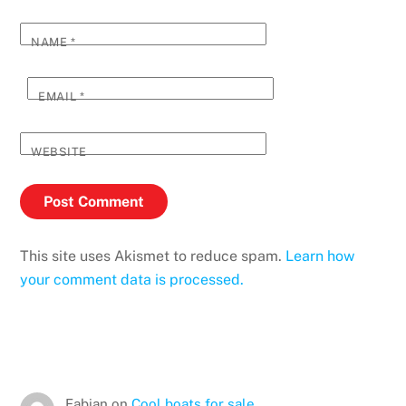
NAME
*
EMAIL
*
WEBSITE
This site uses Akismet to reduce spam.
Learn how
your comment data is processed.
Fabian
on
Cool boats for sale…