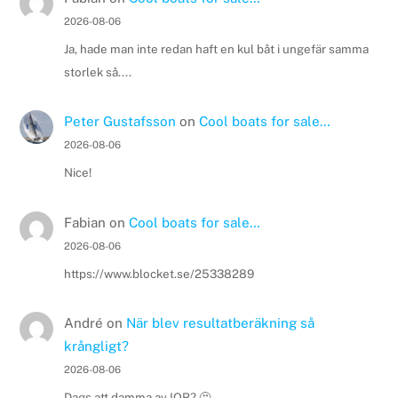
2026-08-06
Ja, hade man inte redan haft en kul båt i ungefär samma
storlek så....
Peter Gustafsson
on
Cool boats for sale…
2026-08-06
Nice!
Fabian
on
Cool boats for sale…
2026-08-06
https://www.blocket.se/25338289
André
on
När blev resultatberäkning så
krångligt?
2026-08-06
Dags att damma av IOR? 🤔