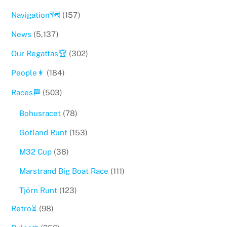
Navigation🗺
(157)
News
(5,137)
Our Regattas🏆
(302)
People👩
(184)
Races🏁
(503)
Bohusracet
(78)
Gotland Runt
(153)
M32 Cup
(38)
Marstrand Big Boat Race
(111)
Tjörn Runt
(123)
Retro⏳
(98)