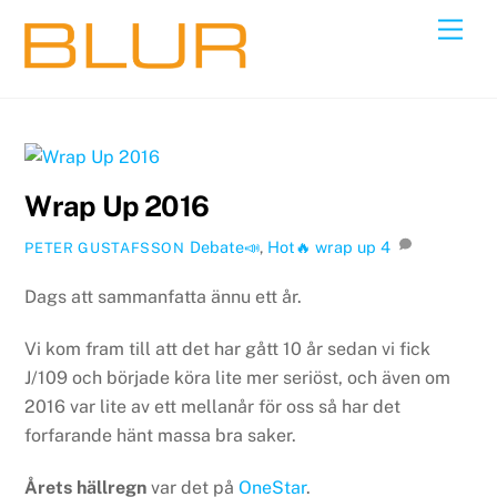
Skip
Back
Men
to
To
content
Top
Wrap Up 2016
Debate📣
,
Hot🔥
wrap up
4
PETER GUSTAFSSON
Dags att sammanfatta ännu ett år.
Vi kom fram till att det har gått 10 år sedan vi fick
J/109 och började köra lite mer seriöst, och även om
2016 var lite av ett mellanår för oss så har det
forfarande hänt massa bra saker.
Årets hällregn
var det på
OneStar
.