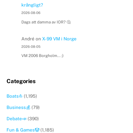
krångligt?
2026-08-06
Dags att damma av IOR? 🤔
André
on
X-99 VM i Norge
2026-08-05
VM 2006 Borgholm... ;)
Categories
Boats⛵️
(1,195)
Business💰
(79)
Debate📣
(390)
Fun & Games🤡
(1,185)