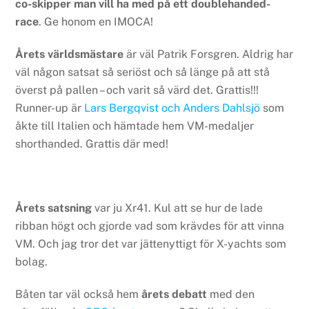
co-skipper man vill ha med på ett doublehanded-
race
. Ge honom en IMOCA!
Årets världsmästare
är väl Patrik Forsgren. Aldrig har
väl någon satsat så seriöst och så länge på att stå
överst på pallen – och varit så värd det. Grattis!!!
Runner-up är
Lars Bergqvist och Anders Dahlsjö
som
åkte till Italien och hämtade hem VM-medaljer
shorthanded. Grattis där med!
Årets satsning
var ju Xr41. Kul att se hur de lade
ribban högt och gjorde vad som krävdes för att vinna
VM. Och jag tror det var jättenyttigt för X-yachts som
bolag.
Båten tar väl också hem
årets debatt
med den