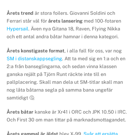
Årets trend
är stora foilers. Giovanni Soldini och
Ferrari står väl för
årets lansering
med 100-fotaren
Hypersail
. Även nya Gitana 18, Raven, Flying Nikka
och ett antal andra båtar hamnar i denna kategori.
Årets konstigaste format
, i alla fall för oss, var nog
SM i distanskappsegling
. Att ta med sig en 1:a och en
2:a från banseglingarna, och sedan vinna klassen
ganska rejält på Tjörn Runt räckte inte till en
pallplacering. Skall man dela ut SM-titlar skall man
nog låta båtarna segla på samma bana ungefär
samtidigt 🤔
Årets båtar
kanske är Xr41 i ORC och JPK 10.50 i IRC.
Och First 30 om man tittar på marknadsmottagandet.
Årets gammal är äldst
blev X-99.
Svår att ersätta
.