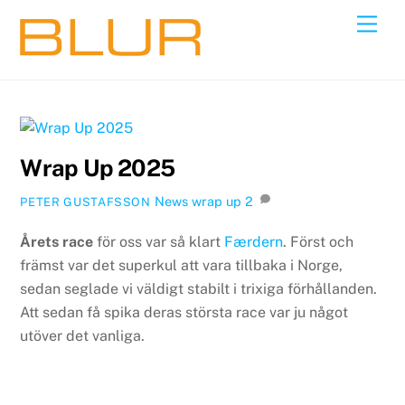
Skip
Back
Men
to
To
content
Top
Wrap Up 2025
News
wrap up
2
PETER GUSTAFSSON
Årets race
för oss var så klart
Færdern
. Först och
främst var det superkul att vara tillbaka i Norge,
sedan seglade vi väldigt stabilt i trixiga förhållanden.
Att sedan få spika deras största race var ju något
utöver det vanliga.