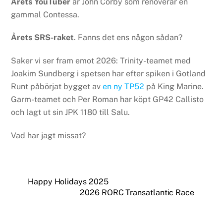
Årets YouTuber
är John Corby som renoverar en
gammal Contessa.
Årets SRS-raket
. Fanns det ens någon sådan?
Saker vi ser fram emot 2026: Trinity-teamet med
Joakim Sundberg i spetsen har efter spiken i Gotland
Runt påbörjat bygget av
en ny TP52
på King Marine.
Garm-teamet och Per Roman har köpt GP42 Callisto
och lagt ut sin JPK 1180 till Salu.
Vad har jagt missat?
Happy Holidays 2025
2026 RORC Transatlantic Race