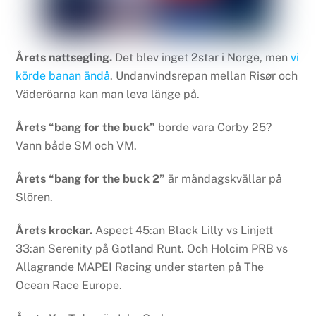
Årets nattsegling.
Det blev inget 2star i Norge, men
vi
körde banan ändå
. Undanvindsrepan mellan Risør och
Väderöarna kan man leva länge på.
Årets “bang for the buck”
borde vara Corby 25?
Vann både SM och VM.
Årets “bang for the buck 2”
är måndagskvällar på
Slören.
Årets krockar.
Aspect 45:an Black Lilly vs Linjett
33:an Serenity på Gotland Runt. Och Holcim PRB vs
Allagrande MAPEI Racing under starten på The
Ocean Race Europe.