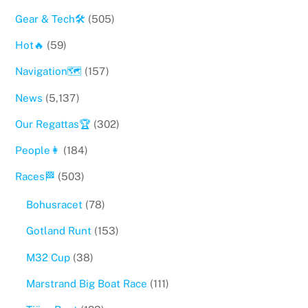
Gear & Tech🛠
(505)
Hot🔥
(59)
Navigation🗺
(157)
News
(5,137)
Our Regattas🏆
(302)
People👩
(184)
Races🏁
(503)
Bohusracet
(78)
Gotland Runt
(153)
M32 Cup
(38)
Marstrand Big Boat Race
(111)