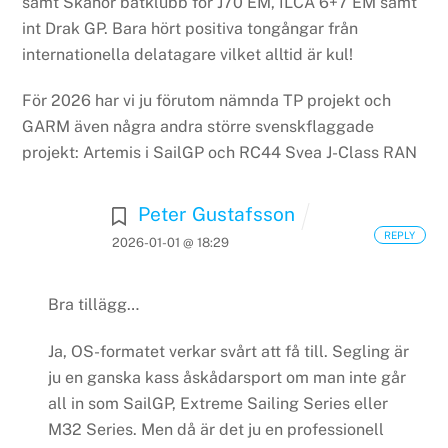
samt Skanör båtklubb för J70 EM, ILCA 6+7 EM samt
int Drak GP. Bara hört positiva tongångar från
internationella delatagare vilket alltid är kul!
För 2026 har vi ju förutom nämnda TP projekt och
GARM även några andra större svenskflaggade
projekt:
Artemis i SailGP och RC44
Svea J-Class
RAN
Peter Gustafsson
REPLY
2026-01-01 @ 18:29
Bra tillägg…
Ja, OS-formatet verkar svårt att få till. Segling är
ju en ganska kass åskådarsport om man inte går
all in som SailGP, Extreme Sailing Series eller
M32 Series. Men då är det ju en professionell