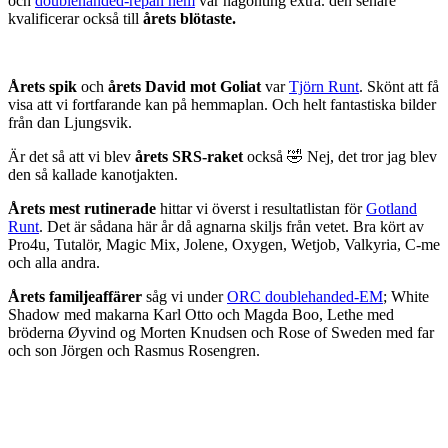
och
doublehanded-repan hem
var någonting extra. den senare
kvalificerar också till
årets blötaste.
Årets spik
och
årets David mot Goliat
var
Tjörn Runt
. Skönt att få
visa att vi fortfarande kan på hemmaplan. Och helt fantastiska bilder
från dan Ljungsvik.
Är det så att vi blev
årets SRS-raket
också 🤣 Nej, det tror jag blev
den så kallade kanotjakten.
Årets mest rutinerade
hittar vi överst i resultatlistan för
Gotland
Runt
. Det är sådana här år då agnarna skiljs från vetet. Bra kört av
Pro4u, Tutalör, Magic Mix, Jolene, Oxygen, Wetjob, Valkyria, C-me
och alla andra.
Årets familjeaffärer
såg vi under
ORC doublehanded-EM
; White
Shadow med makarna Karl Otto och Magda Boo, Lethe med
bröderna Øyvind og Morten Knudsen och Rose of Sweden med far
och son Jörgen och Rasmus Rosengren.