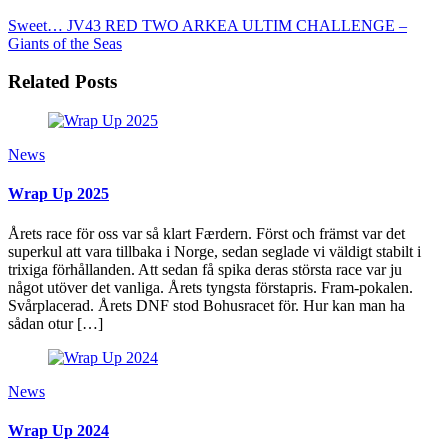
Sweet… JV43 RED TWO
ARKEA ULTIM CHALLENGE –
Giants of the Seas
Related Posts
News
Wrap Up 2025
Årets race för oss var så klart Færdern. Först och främst var det
superkul att vara tillbaka i Norge, sedan seglade vi väldigt stabilt i
trixiga förhållanden. Att sedan få spika deras största race var ju
något utöver det vanliga. Årets tyngsta förstapris. Fram-pokalen.
Svårplacerad. Årets DNF stod Bohusracet för. Hur kan man ha
sådan otur […]
News
Wrap Up 2024