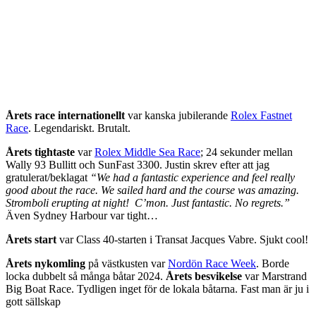
Årets race internationellt
var kanska jubilerande
Rolex Fastnet
Race
. Legendariskt. Brutalt.
Årets tightaste
var
Rolex Middle Sea Race
; 24 sekunder mellan
Wally 93 Bullitt och SunFast 3300. Justin skrev efter att jag
gratulerat/beklagat
“We had a fantastic experience and feel really
good about the race. We sailed hard and the course was amazing.
Stromboli erupting at night! C’mon. Just fantastic. No regrets.”
Även Sydney Harbour var tight…
Årets start
var Class 40-starten i Transat Jacques Vabre. Sjukt cool!
Årets nykomling
på västkusten var
Nordön Race Week
. Borde
locka dubbelt så många båtar 2024.
Årets besvikelse
var Marstrand
Big Boat Race. Tydligen inget för de lokala båtarna. Fast man är ju i
gott sällskap