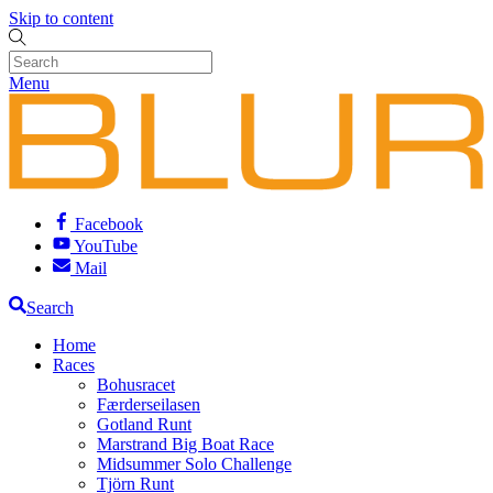
Skip to content
Menu
Facebook
YouTube
Mail
Search
Home
Races
Bohusracet
Færderseilasen
Gotland Runt
Marstrand Big Boat Race
Midsummer Solo Challenge
Tjörn Runt