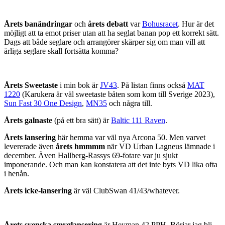
Årets banändringar
och
årets debatt
var
Bohusracet
. Hur är det
möjligt att ta emot priser utan att ha seglat banan pop ett korrekt sätt.
Dags att både seglare och arrangörer skärper sig om man vill att
ärliga seglare skall fortsätta komma?
Årets Sweetaste
i min bok är
JV43
. På listan finns också
MAT
1220
(Karukera är väl sweetaste båten som kom till Sverige 2023),
Sun Fast 30 One Design
,
MN35
och några till.
Årets galnaste
(på ett bra sätt) är
Baltic 111 Raven
.
Årets lansering
här hemma var väl nya Arcona 50. Men varvet
levererade även
årets hmmmm
när VD Urban Lagneus lämnade i
december. Även Hallberg-Rassys 69-fotare var ju sjukt
imponerande. Och man kan konstatera att det inte byts VD lika ofta
i henån.
Årets icke-lansering
är väl ClubSwan 41/43/whatever.
Årets svenska smyglansering
är Heyman 42 PPH. Börjar jag bli