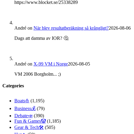
https://www.blocket.se/25338289
André
on
När blev resultatberäkning så krångligt?
2026-08-06
Dags att damma av IOR? 🤔
André
on
X-99 VM i Norge
2026-08-05
VM 2006 Borgholm... ;)
Categories
Boats⛵️
(1,195)
Business💰
(79)
Debate📣
(390)
Fun & Games🤡
(1,185)
Gear & Tech🛠
(505)