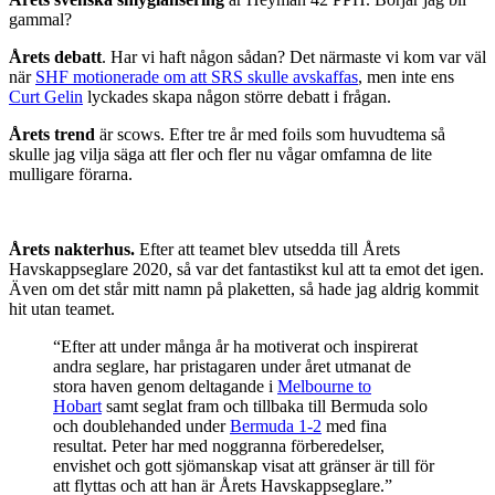
gammal?
Årets debatt
. Har vi haft någon sådan? Det närmaste vi kom var väl
när
SHF motionerade om att SRS skulle avskaffas
, men inte ens
Curt Gelin
lyckades skapa någon större debatt i frågan.
Årets trend
är scows. Efter tre år med foils som huvudtema så
skulle jag vilja säga att fler och fler nu vågar omfamna de lite
mulligare förarna.
Årets nakterhus.
Efter att teamet blev utsedda till Årets
Havskappseglare 2020, så var det fantastikst kul att ta emot det igen.
Även om det står mitt namn på plaketten, så hade jag aldrig kommit
hit utan teamet.
“Efter att under många år ha motiverat och inspirerat
andra seglare, har pristagaren under året utmanat de
stora haven genom deltagande i
Melbourne to
Hobart
samt seglat fram och tillbaka till Bermuda solo
och doublehanded under
Bermuda 1-2
med fina
resultat. Peter har med noggranna förberedelser,
envishet och gott sjömanskap visat att gränser är till för
att flyttas och att han är Årets Havskappseglare.”