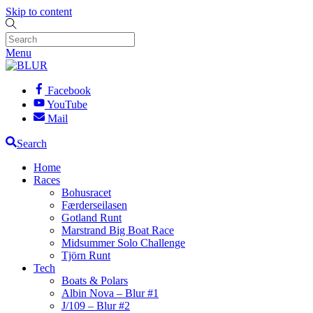
Skip to content
Menu
Facebook
YouTube
Mail
Search
Home
Races
Bohusracet
Færderseilasen
Gotland Runt
Marstrand Big Boat Race
Midsummer Solo Challenge
Tjörn Runt
Tech
Boats & Polars
Albin Nova – Blur #1
J/109 – Blur #2