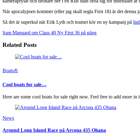
kameraprylar och drönare ner i en RIB utan oroa sig för innehållet är 
När apocalypsen kommer (eller jag skall segla First 18) är det denna 
Så det är superkul när Erik Lyth och teamet kör en ny kampanj på
Ind
Sam Manuard om Class 40
Ny First 36 på gång
Related Posts
Boats⛵️
Cool boats for sale…
Here are some cool boats for sale right now. Feel free to add more i
News
Around Long Island Race på Arcona 435 Ohana