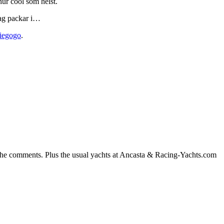
hur cool som helst.
jag packar i…
iegogo
.
n the comments. Plus the usual yachts at Ancasta & Racing-Yachts.com