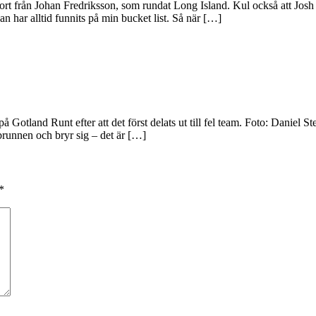
port från Johan Fredriksson, som rundat Long Island. Kul också att Jos
n har alltid funnits på min bucket list. Så när […]
 på Gotland Runt efter att det först delats ut till fel team. Foto: Daniel
brunnen och bryr sig – det är […]
*