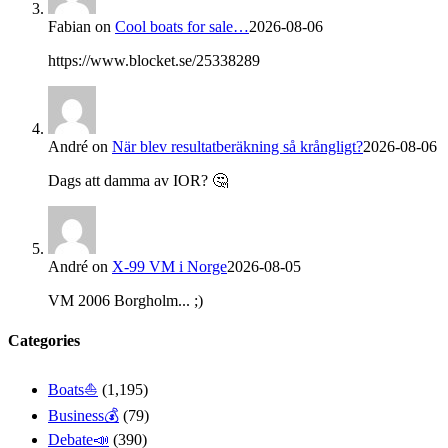
Fabian
on
Cool boats for sale…
2026-08-06
https://www.blocket.se/25338289
André
on
När blev resultatberäkning så krångligt?
2026-08-06
Dags att damma av IOR? 🤔
André
on
X-99 VM i Norge
2026-08-05
VM 2006 Borgholm... ;)
Categories
Boats⛵️
(1,195)
Business💰
(79)
Debate📣
(390)