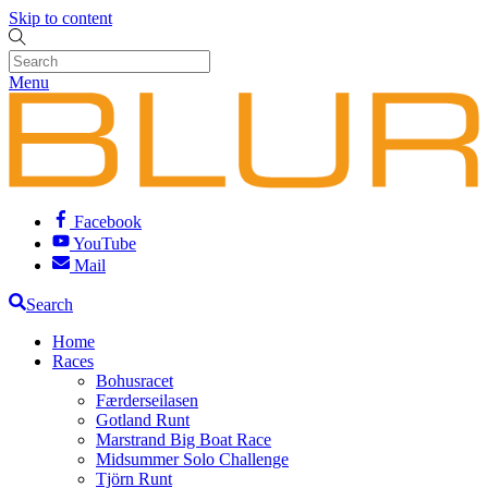
Skip to content
Menu
Facebook
YouTube
Mail
Search
Home
Races
Bohusracet
Færderseilasen
Gotland Runt
Marstrand Big Boat Race
Midsummer Solo Challenge
Tjörn Runt