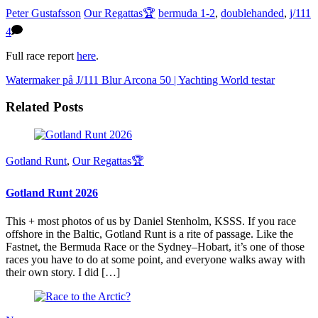
Peter Gustafsson
Our Regattas🏆
bermuda 1-2
,
doublehanded
,
j/111
4
Full race report
here
.
Watermaker på J/111 Blur
Arcona 50 | Yachting World testar
Related Posts
Gotland Runt
,
Our Regattas🏆
Gotland Runt 2026
This + most photos of us by Daniel Stenholm, KSSS. If you race
offshore in the Baltic, Gotland Runt is a rite of passage. Like the
Fastnet, the Bermuda Race or the Sydney–Hobart, it’s one of those
races you have to do at some point, and everyone walks away with
their own story. I did […]