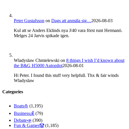
Peter Gustafsson
on
Dags att anmäla sig…
2026-08-03
Kul att se Anders Eklinds nya J/40 vara först runt Hermanö.
Melges 24 Jarvis spikade igen.
Wladyslaw Chmielewski
on
8 things I wish I’d known about
the B&G H5000 Autopilot
2026-08-01
Hi Peter. I found this stuff very helpfull. Thx & fair winds
Wladyslaw
Categories
Boats⛵️
(1,195)
Business💰
(79)
Debate📣
(390)
Fun & Games🤡
(1,185)