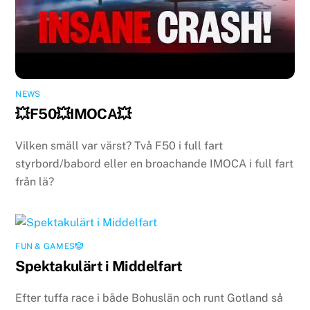
NEWS
💥F50💥IMOCA💥
Vilken smäll var värst? Två F50 i full fart
styrbord/babord eller en broachande IMOCA i full fart
från lä?
FUN & GAMES🤡
Spektakulärt i Middelfart
Efter tuffa race i både Bohuslän och runt Gotland så