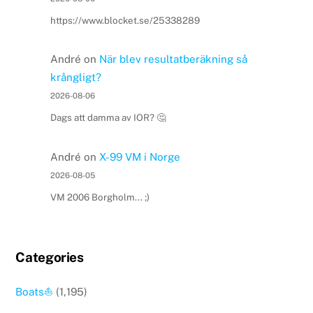
https://www.blocket.se/25338289
André
on
När blev resultatberäkning så
krångligt?
2026-08-06
Dags att damma av IOR? 🤔
André
on
X-99 VM i Norge
2026-08-05
VM 2006 Borgholm... ;)
Categories
Boats⛵️
(1,195)