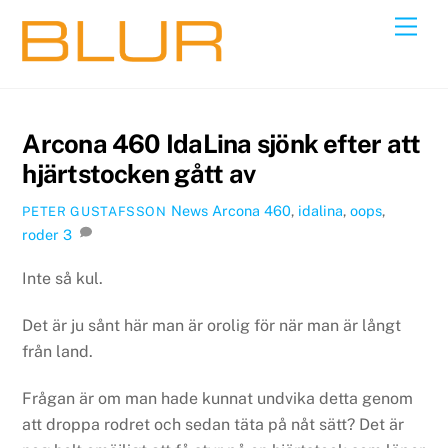
Skip
Back
Men
to
To
content
Top
Arcona 460 IdaLina sjönk efter att
hjärtstocken gått av
News
Arcona 460
,
idalina
,
oops
,
PETER GUSTAFSSON
roder
3
Inte så kul.
Det är ju sånt här man är orolig för när man är långt
från land.
Frågan är om man hade kunnat undvika detta genom
att droppa rodret och sedan täta på nåt sätt? Det är