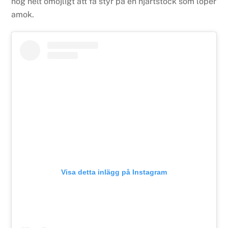
nog helt omöjligt att få styr på en hjärtstock som löper
amok.
Visa detta inlägg på Instagram