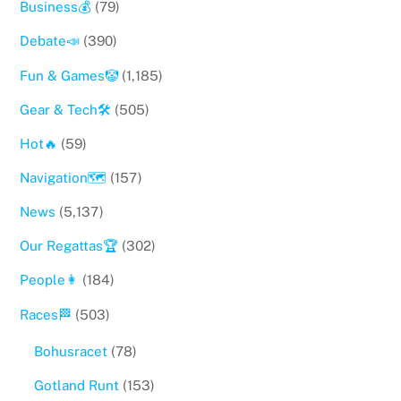
Business💰
(79)
Debate📣
(390)
Fun & Games🤡
(1,185)
Gear & Tech🛠
(505)
Hot🔥
(59)
Navigation🗺
(157)
News
(5,137)
Our Regattas🏆
(302)
People👩
(184)
Races🏁
(503)
Bohusracet
(78)
Gotland Runt
(153)