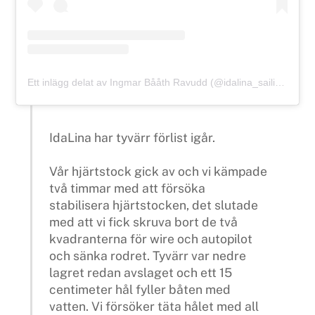
Ett inlägg delat av Ingmar Bååth Ravudd (@idalina_sailing)
IdaLina har tyvärr förlist igår.
Vår hjärtstock gick av och vi kämpade
två timmar med att försöka
stabilisera hjärtstocken, det slutade
med att vi fick skruva bort de två
kvadranterna för wire och autopilot
och sänka rodret. Tyvärr var nedre
lagret redan avslaget och ett 15
centimeter hål fyller båten med
vatten. Vi försöker täta hålet med all