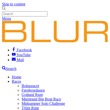
Skip to content
Menu
Facebook
YouTube
Mail
Search
Home
Races
Bohusracet
Færderseilasen
Gotland Runt
Marstrand Big Boat Race
Midsummer Solo Challenge
Tjörn Runt