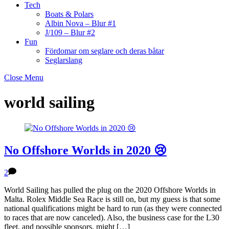
Tech
Boats & Polars
Albin Nova – Blur #1
J/109 – Blur #2
Fun
Fördomar om seglare och deras båtar
Seglarslang
Close Menu
world sailing
No Offshore Worlds in 2020 😢
2
World Sailing has pulled the plug on the 2020 Offshore Worlds in
Malta. Rolex Middle Sea Race is still on, but my guess is that some
national qualifications might be hard to run (as they were connected
to races that are now canceled). Also, the business case for the L30
fleet, and possible sponsors, might […]