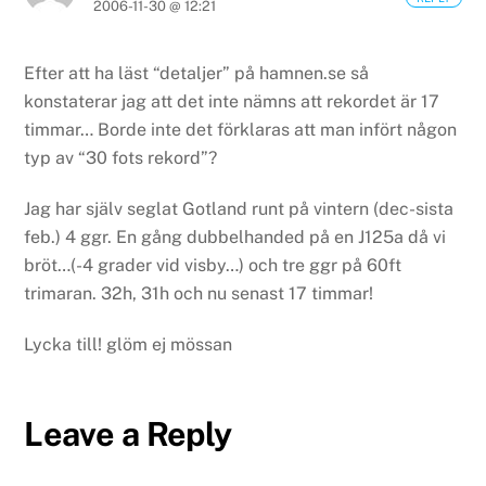
2006-11-30 @ 12:21
Efter att ha läst “detaljer” på hamnen.se så
konstaterar jag att det inte nämns att rekordet är 17
timmar… Borde inte det förklaras att man infört någon
typ av “30 fots rekord”?
Jag har själv seglat Gotland runt på vintern (dec-sista
feb.) 4 ggr. En gång dubbelhanded på en J125a då vi
bröt…(-4 grader vid visby…) och tre ggr på 60ft
trimaran. 32h, 31h och nu senast 17 timmar!
Lycka till! glöm ej mössan
Leave a Reply