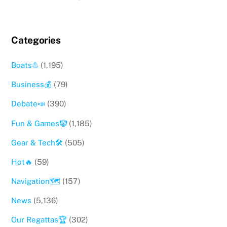
Categories
Boats⛵️
(1,195)
Business💰
(79)
Debate📣
(390)
Fun & Games🤡
(1,185)
Gear & Tech🛠
(505)
Hot🔥
(59)
Navigation🗺
(157)
News
(5,136)
Our Regattas🏆
(302)