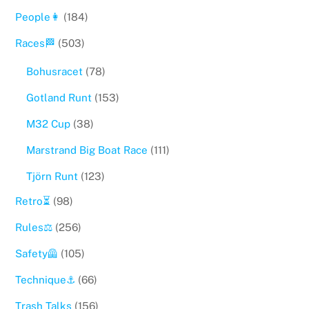
People👩
(184)
Races🏁
(503)
Bohusracet
(78)
Gotland Runt
(153)
M32 Cup
(38)
Marstrand Big Boat Race
(111)
Tjörn Runt
(123)
Retro⏳
(98)
Rules⚖️
(256)
Safety🦺
(105)
Technique⚓️
(66)
Trash Talks
(156)