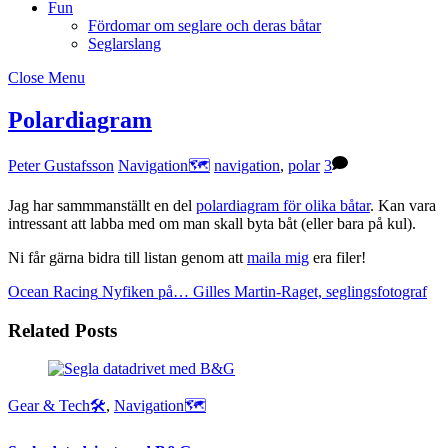
Fun
Fördomar om seglare och deras båtar
Seglarslang
Close Menu
Polardiagram
Peter Gustafsson
Navigation🗺
navigation
,
polar
3
Jag har sammmanställt en del
polardiagram för olika båtar
. Kan vara
intressant att labba med om man skall byta båt (eller bara på kul).
Ni får gärna bidra till listan genom att
maila mig
era filer!
Ocean Racing
Nyfiken på… Gilles Martin-Raget, seglingsfotograf
Related Posts
Gear & Tech🛠
,
Navigation🗺