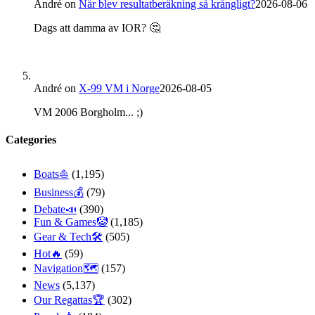
André
on
När blev resultatberäkning så krångligt?
2026-08-06
Dags att damma av IOR? 🤔
André
on
X-99 VM i Norge
2026-08-05
VM 2006 Borgholm... ;)
Categories
Boats⛵️
(1,195)
Business💰
(79)
Debate📣
(390)
Fun & Games🤡
(1,185)
Gear & Tech🛠
(505)
Hot🔥
(59)
Navigation🗺
(157)
News
(5,137)
Our Regattas🏆
(302)