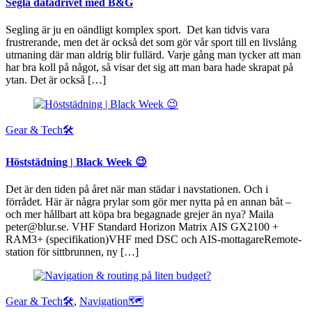
Segla datadrivet med B&G
Segling är ju en oändligt komplex sport. Det kan tidvis vara
frustrerande, men det är också det som gör vår sport till en livslång
utmaning där man aldrig blir fullärd. Varje gång man tycker att man
har bra koll på något, så visar det sig att man bara hade skrapat på
ytan. Det är också […]
Gear & Tech🛠
Höststädning | Black Week 😉
Det är den tiden på året när man städar i navstationen. Och i
förrådet. Här är några prylar som gör mer nytta på en annan båt –
och mer hållbart att köpa bra begagnade grejer än nya? Maila
peter@blur.se. VHF Standard Horizon Matrix AIS GX2100 +
RAM3+ (specifikation)VHF med DSC och AIS-mottagareRemote-
station för sittbrunnen, ny […]
Gear & Tech🛠
,
Navigation🗺