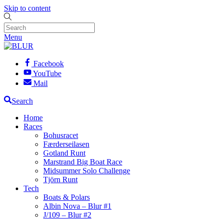
Skip to content
Menu
Facebook
YouTube
Mail
Search
Home
Races
Bohusracet
Færderseilasen
Gotland Runt
Marstrand Big Boat Race
Midsummer Solo Challenge
Tjörn Runt
Tech
Boats & Polars
Albin Nova – Blur #1
J/109 – Blur #2