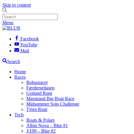
Skip to content
Menu
Facebook
YouTube
Mail
Search
Home
Races
Bohusracet
Færderseilasen
Gotland Runt
Marstrand Big Boat Race
Midsummer Solo Challenge
Tjörn Runt
Tech
Boats & Polars
Albin Nova – Blur #1
J/109 – Blur #2