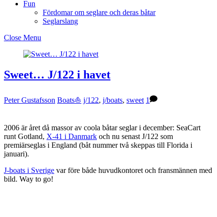
Fun
Fördomar om seglare och deras båtar
Seglarslang
Close Menu
Sweet… J/122 i havet
Peter Gustafsson
Boats⛵️
j/122
,
j/boats
,
sweet
1
2006 är året då massor av coola båtar seglar i december: SeaCart
runt Gotland,
X-41 i Danmark
och nu senast J/122 som
premiärseglas i England (båt nummer två skeppas till Florida i
januari).
J-boats i Sverige
var före både huvudkontoret och fransmännen med
bild. Way to go!