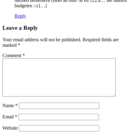
härmed dementera ryktet att blur² är en 122:a… lite utanför
budgeten :-) […]
Reply
Leave a Reply
Your email address will not be published.
Required fields are
marked
*
Comment
*
Name
*
Email
*
Website