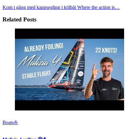
Kom i gång med kappsegling i kölbåt
Where the action is…
Related Posts
Boats⛵️