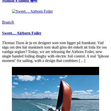
Malizia 4 sailing 🤩⛵️
Boats⛵️
Sweet… Airborn Foiler
Thomas Tison är ju en designer som som ligger på framkant. Vad
sägs om den här maskinen som skall göra det enkelt att foila för oss
vanliga seglare? Today, we are releasing the Airborn Foiler, new
single handed foiling dinghy with electric foil control. A real ‘Iphone
moment‘ for sailing, with a design that combines […]