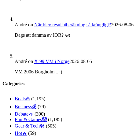
André
on
När blev resultatberäkning så krångligt?
2026-08-06
Dags att damma av IOR? 🤔
André
on
X-99 VM i Norge
2026-08-05
VM 2006 Borgholm... ;)
Categories
Boats⛵️
(1,195)
Business💰
(79)
Debate📣
(390)
Fun & Games🤡
(1,185)
Gear & Tech🛠
(505)
Hot🔥
(59)