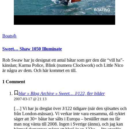
Boats⛵️
Sweet… Shaw 1050 Illuminate
Rob Swaw har ju designat ett antal båtar som ger den där “vill ha”-
känslan; Karma Police, Blink (numera Clockwork) och Little Nico
är några av dem. Och här kommet en till.
1 Comment
blur » Blog Archive » Sweet… J/122, fler bilder
2007-03-17 @ 21:13
[…] Vi har ju dreglat över J/122 tidigare (när den sjösattes och
från London-mässan). Vi verkar inte vara ensamma, då ryktet
säger att 30+ båtar har sålts i Europa – beställer man nu får
man nog vänta till 2008. Ingen i Sverige (ännu), och jag kan