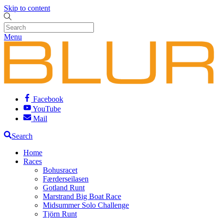
Skip to content
Menu
Facebook
YouTube
Mail
Search
Home
Races
Bohusracet
Færderseilasen
Gotland Runt
Marstrand Big Boat Race
Midsummer Solo Challenge
Tjörn Runt