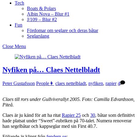
Tech
Boats & Polars
Albin Nova – Blur #1
J/109 – Blur #2
Fun
Fördomar om seglare och deras båtar
Seglarslang
Close Menu
Nyfiken på… Claes Nettelbladt
Peter Gustafsson
People👩
claes nettelbladt
,
nyfiken
,
rapier
4
Claes till rors under Gullviverallyt 2005. Foto: Camilla Edvardsson,
Piteå.
Claes är ju känd för att ha ritat
Rapier 25
och
30
, båtar som definitivt
hade platsat under “Sweet”-rubriken på 70-talet. Numera renoverar
han segelbåtar och kappseglar med sin First 40.7.
Följande är klippt från
fendern.se
: