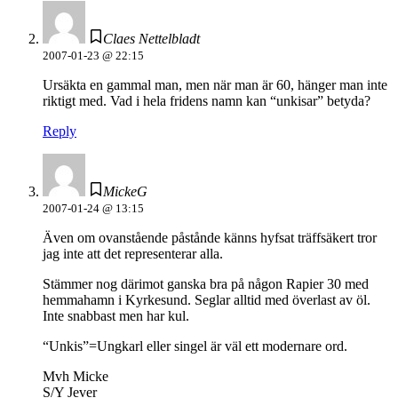
Claes Nettelbladt
2007-01-23 @ 22:15
Ursäkta en gammal man, men när man är 60, hänger man inte
riktigt med. Vad i hela fridens namn kan “unkisar” betyda?
Reply
MickeG
2007-01-24 @ 13:15
Även om ovanstående påstånde känns hyfsat träffsäkert tror
jag inte att det representerar alla.
Stämmer nog därimot ganska bra på någon Rapier 30 med
hemmahamn i Kyrkesund. Seglar alltid med överlast av öl.
Inte snabbast men har kul.
“Unkis”=Ungkarl eller singel är väl ett modernare ord.
Mvh Micke
S/Y Jever