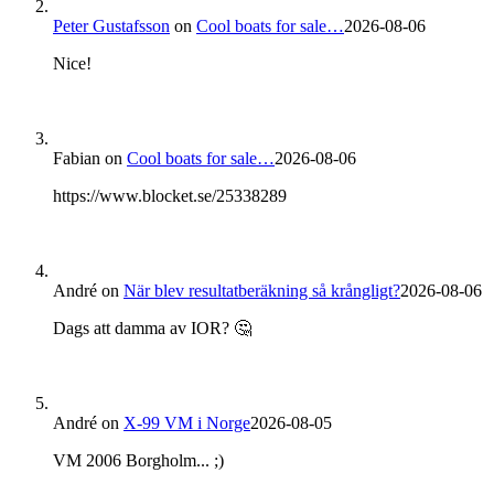
Peter Gustafsson
on
Cool boats for sale…
2026-08-06
Nice!
Fabian
on
Cool boats for sale…
2026-08-06
https://www.blocket.se/25338289
André
on
När blev resultatberäkning så krångligt?
2026-08-06
Dags att damma av IOR? 🤔
André
on
X-99 VM i Norge
2026-08-05
VM 2006 Borgholm... ;)