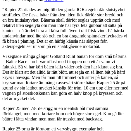
“Rapier 25 ritades av mig till den gamla IOR-regeln där slutstyvhet
straffades. De flesta båtar från den tiden fick därför stor bredd och
en bra initialstyvhet. Båtarna skall därför seglas upprätt och med
relativt liten segelyta om man inte har fyra feta gubbar att sätta på
kanten – då är det bara att köra fullt även i rätt frisk vind. På hårda
undanvindar med lite sjö och en bra dragande spinnaker lyckades vi
få båten i planing. Det är en häftig känsla när släppet från
akterspegeln ser ut som på en snabbgående motorbåt.
Vi seglade många gånger Gotland Runt-banan för dom små båtarna
– Baltic Race – och var oftast med i toppen och ett år vann vi
faktiskt. Så vi har kört båten ialla väder och den har klarat sig bra.
Det är klart att det alltid är rätt blött, att segla en så liten båt på hård
kryss i havssjö. Men får man till trimmet och sitter på kanen, så
kryssar man fortare än många avsevärt större båtar. Rapier 25 är på
grund av sin lätthet mycket känslig för trim. 10 cm upp eller ner med
vagnen på storskotskenan kan göra en halv knop på krysssen och
det är mycket det.
Rapier 25 med 7/8-delsrigg är en identisk båt med samma
förtriangel, men med kortare bom och högre storsegel. Kan gå lite
bättre i lätta vindar, men man får trasslet med backstag.
Rapier 25:orna är förutom ett varvsbyggt exemplar helt