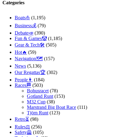
Categories
Boats⛵️
(1,195)
Business💰
(79)
Debate📣
(390)
Fun & Games🤡
(1,185)
Gear & Tech🛠
(505)
Hot🔥
(59)
Navigation🗺
(157)
News
(5,136)
Our Regattas🏆
(302)
People👩
(184)
Races🏁
(503)
Bohusracet
(78)
Gotland Runt
(153)
M32 Cup
(38)
Marstrand Big Boat Race
(111)
Tjörn Runt
(123)
Retro⏳
(98)
Rules⚖️
(256)
Safety🦺
(105)