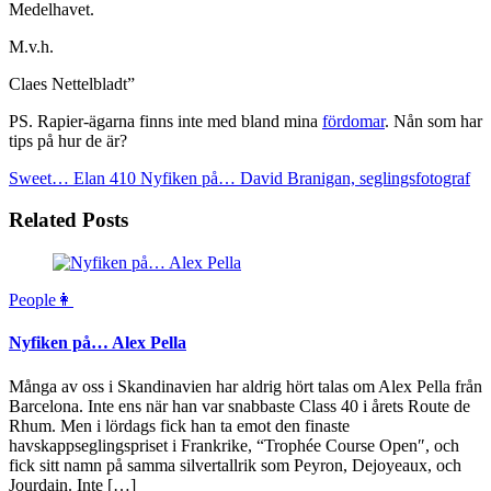
Medelhavet.
M.v.h.
Claes Nettelbladt”
PS. Rapier-ägarna finns inte med bland mina
fördomar
. Nån som har
tips på hur de är?
Sweet… Elan 410
Nyfiken på… David Branigan, seglingsfotograf
Related Posts
People👩
Nyfiken på… Alex Pella
Många av oss i Skandinavien har aldrig hört talas om Alex Pella från
Barcelona. Inte ens när han var snabbaste Class 40 i årets Route de
Rhum. Men i lördags fick han ta emot den finaste
havskappseglingspriset i Frankrike, “Trophée Course Open″, och
fick sitt namn på samma silvertallrik som Peyron, Dejoyeaux, och
Jourdain. Inte […]