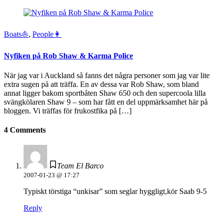
Boats⛵️
,
People👩
Nyfiken på Rob Shaw & Karma Police
När jag var i Auckland så fanns det några personer som jag var lite
extra sugen på att träffa. En av dessa var Rob Shaw, som bland
annat ligger bakom sportbåten Shaw 650 och den supercoola lilla
svängkölaren Shaw 9 – som har fått en del uppmärksamhet här på
bloggen. Vi träffas för frukostfika på […]
4 Comments
Team El Barco
2007-01-23 @ 17:27
Typiskt törstiga “unkisar” som seglar hyggligt,kör Saab 9-5
Reply