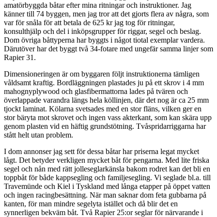
amatörbyggda båtar efter mina ritningar och instruktioner. Jag
känner till 74 byggen, men jag tror att det gjorts flera av några, som
var för snåla för att betala de 625 kr jag tog för ritningar,
konsulthjälp och del i inköpsgrupper för riggar, segel och beslag.
Dom övriga båttyperna har byggts i något tiotal exemplar vardera.
Därutöver har det byggt två 34-fotare med ungefär samma linjer som
Rapier 31.
Dimensioneringen är om byggaren följt instruktionerna tämligen
våldsamt kraftig. Bordläggningen plastades ju på ett skrov i 4 mm
mahognyplywood och glasfibermattorna lades på tvären och
överlappade varandra längs hela köllinjen, där det nog är ca 25 mm
tjockt laminat. Kölarna svetsades med en stor fläns, vilken ger en
stor bäryta mot skrovet och ingen vass akterkant, som kan skära upp
genom plasten vid en häftig grundstötning. Tvåspridarriggarna har
stått helt utan problem.
I dom annonser jag sett för dessa båtar har priserna legat mycket
lågt. Det betyder verkligen mycket båt för pengarna. Med lite friska
segel och nån med rätt jolleseglarkänsla bakom rodret kan det bli en
toppbåt för både kappsegling och familjesegling. Vi seglade bl.a. till
Travemünde och Kiel i Tyskland med långa etapper på öppet vatten
och ingen racingbesättning. När man saknar dom feta gubbarna på
kanten, för man mindre segelyta istället och då blir det en
synnerligen bekväm båt. Två Rapier 25:or seglar för närvarande i