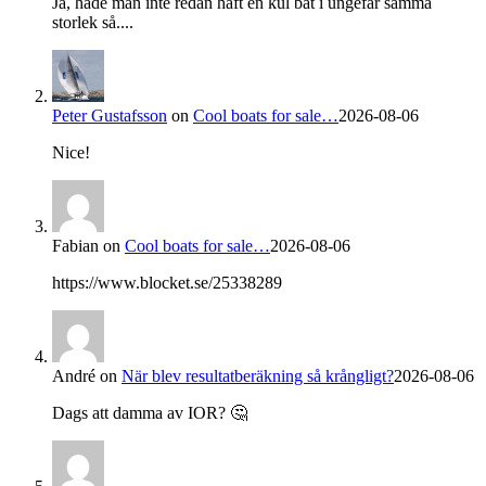
Ja, hade man inte redan haft en kul båt i ungefär samma
storlek så....
Peter Gustafsson
on
Cool boats for sale…
2026-08-06
Nice!
Fabian
on
Cool boats for sale…
2026-08-06
https://www.blocket.se/25338289
André
on
När blev resultatberäkning så krångligt?
2026-08-06
Dags att damma av IOR? 🤔