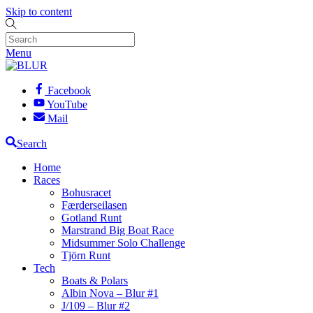
Skip to content
Menu
Facebook
YouTube
Mail
Search
Home
Races
Bohusracet
Færderseilasen
Gotland Runt
Marstrand Big Boat Race
Midsummer Solo Challenge
Tjörn Runt
Tech
Boats & Polars
Albin Nova – Blur #1
J/109 – Blur #2