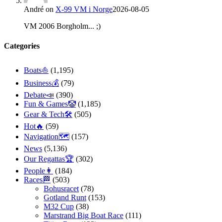
André
on
X-99 VM i Norge
2026-08-05
VM 2006 Borgholm... ;)
Categories
Boats⛵️
(1,195)
Business💰
(79)
Debate📣
(390)
Fun & Games🤡
(1,185)
Gear & Tech🛠
(505)
Hot🔥
(59)
Navigation🗺
(157)
News
(5,136)
Our Regattas🏆
(302)
People👩
(184)
Races🏁
(503)
Bohusracet
(78)
Gotland Runt
(153)
M32 Cup
(38)
Marstrand Big Boat Race
(111)