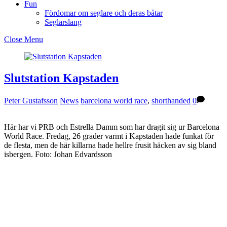
Fun
Fördomar om seglare och deras båtar
Seglarslang
Close Menu
Slutstation Kapstaden
Peter Gustafsson
News
barcelona world race
,
shorthanded
0
Här har vi PRB och Estrella Damm som har dragit sig ur Barcelona
World Race. Fredag, 26 grader varmt i Kapstaden hade funkat för
de flesta, men de här killarna hade hellre frusit häcken av sig bland
isbergen. Foto: Johan Edvardsson