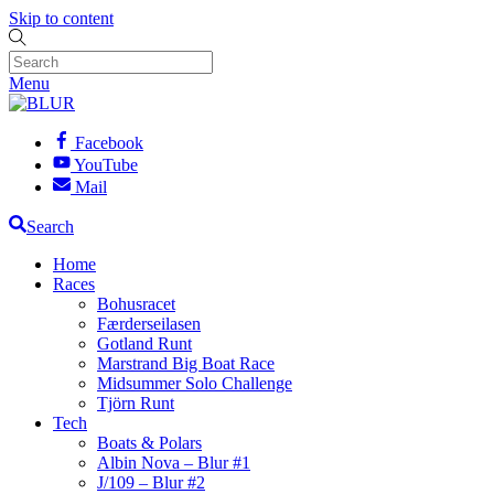
Skip to content
Menu
Facebook
YouTube
Mail
Search
Home
Races
Bohusracet
Færderseilasen
Gotland Runt
Marstrand Big Boat Race
Midsummer Solo Challenge
Tjörn Runt
Tech
Boats & Polars
Albin Nova – Blur #1
J/109 – Blur #2