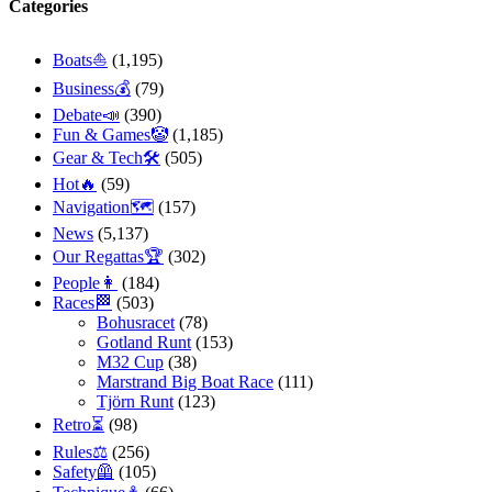
Categories
Boats⛵️
(1,195)
Business💰
(79)
Debate📣
(390)
Fun & Games🤡
(1,185)
Gear & Tech🛠
(505)
Hot🔥
(59)
Navigation🗺
(157)
News
(5,137)
Our Regattas🏆
(302)
People👩
(184)
Races🏁
(503)
Bohusracet
(78)
Gotland Runt
(153)
M32 Cup
(38)
Marstrand Big Boat Race
(111)
Tjörn Runt
(123)
Retro⏳
(98)
Rules⚖️
(256)
Safety🦺
(105)