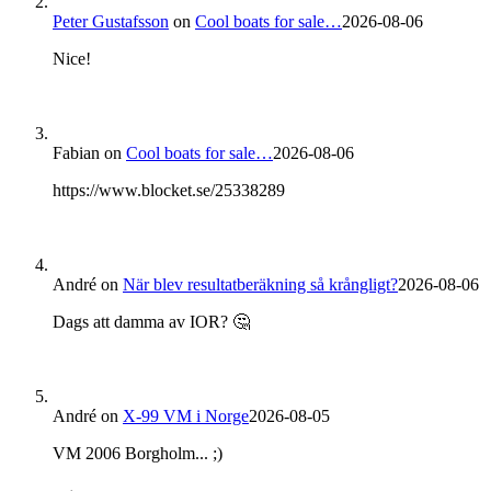
Peter Gustafsson
on
Cool boats for sale…
2026-08-06
Nice!
Fabian
on
Cool boats for sale…
2026-08-06
https://www.blocket.se/25338289
André
on
När blev resultatberäkning så krångligt?
2026-08-06
Dags att damma av IOR? 🤔
André
on
X-99 VM i Norge
2026-08-05
VM 2006 Borgholm... ;)