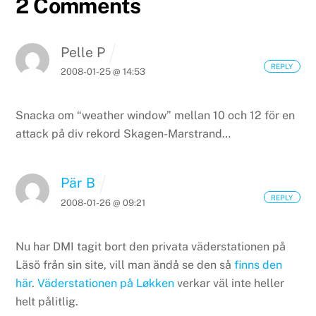
2 Comments
Pelle P
REPLY
2008-01-25 @ 14:53
Snacka om “weather window” mellan 10 och 12 för en
attack på div rekord Skagen-Marstrand…
Pär B
REPLY
2008-01-26 @ 09:21
Nu har DMI tagit bort den privata väderstationen på
Läsö från sin site, vill man ändå se den så
finns den
här
.
Väderstationen på Løkken
verkar väl inte heller
helt pålitlig.