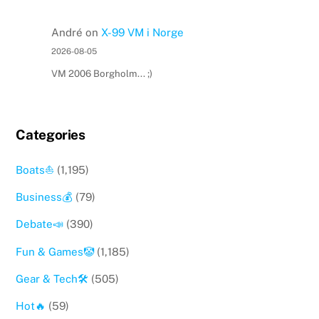
André
on
X-99 VM i Norge
2026-08-05
VM 2006 Borgholm... ;)
Categories
Boats⛵️
(1,195)
Business💰
(79)
Debate📣
(390)
Fun & Games🤡
(1,185)
Gear & Tech🛠
(505)
Hot🔥
(59)