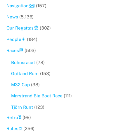
Navigation🗺
(157)
News
(5,136)
Our Regattas🏆
(302)
People👩
(184)
Races🏁
(503)
Bohusracet
(78)
Gotland Runt
(153)
M32 Cup
(38)
Marstrand Big Boat Race
(111)
Tjörn Runt
(123)
Retro⏳
(98)
Rules⚖️
(256)