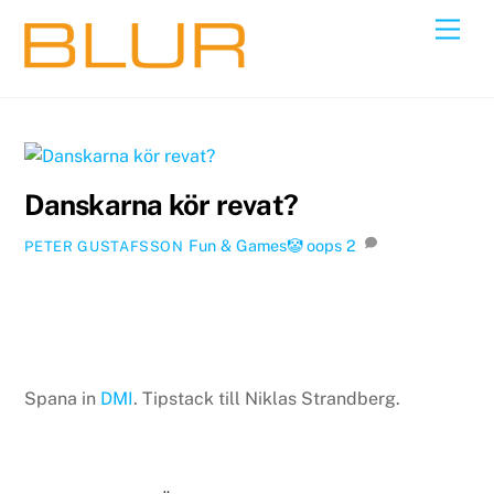
Skip
Back
Men
to
To
content
Top
Danskarna kör revat?
Fun & Games🤡
oops
2
PETER GUSTAFSSON
Spana in
DMI
. Tipstack till Niklas Strandberg.