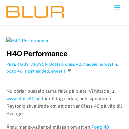
Skip
Back
Men
to
To
content
Top
H4O Performance
Boats⛵️
class 40
,
madeleine westin
,
PETER GUSTAFSSON
pogo 40
,
shorthanded
,
sweet
1
Nu börjar pusselbitarna falla på plats. Vi hittade ju
www.class40.se
för ett tag sedan, och signaturen
Raytonic skvallrade om att det var Class 40 på väg till
Sverige.
Ännu mer skvaller på mässan om att en
Pogo 40