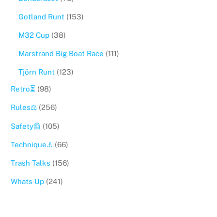
Gotland Runt
(153)
M32 Cup
(38)
Marstrand Big Boat Race
(111)
Tjörn Runt
(123)
Retro⏳
(98)
Rules⚖️
(256)
Safety🦺
(105)
Technique⚓️
(66)
Trash Talks
(156)
Whats Up
(241)