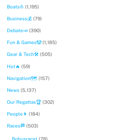
Boats⛵️
(1,195)
Business💰
(79)
Debate📣
(390)
Fun & Games🤡
(1,185)
Gear & Tech🛠
(505)
Hot🔥
(59)
Navigation🗺
(157)
News
(5,137)
Our Regattas🏆
(302)
People👩
(184)
Races🏁
(503)
Bohusracet
(78)