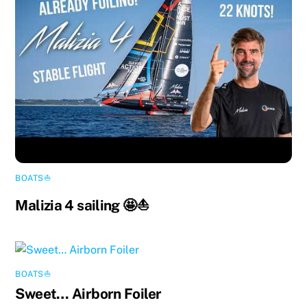
BOATS⛵️
Malizia 4 sailing 🤩⛵️
BOATS⛵️
Sweet… Airborn Foiler