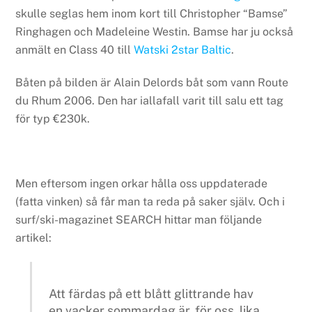
skulle seglas hem inom kort till Christopher “Bamse”
Ringhagen och Madeleine Westin. Bamse har ju också
anmält en Class 40 till
Watski 2star Baltic
.
Båten på bilden är Alain Delords båt som vann Route
du Rhum 2006. Den har iallafall varit till salu ett tag
för typ €230k.
Men eftersom ingen orkar hålla oss uppdaterade
(fatta vinken) så får man ta reda på saker själv. Och i
surf/ski-magazinet SEARCH hittar man följande
artikel:
Att färdas på ett blått glittrande hav
en vacker sommardag är, för oss, lika