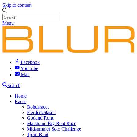
Skip to content
Menu
Facebook
YouTube
Mail
Search
Home
Races
Bohusracet
Færderseilasen
Gotland Runt
Marstrand Big Boat Race
Midsummer Solo Challenge
Tjörn Runt