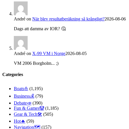
André
on
När blev resultatberäkning så krångligt?
2026-08-06
Dags att damma av IOR? 🤔
André
on
X-99 VM i Norge
2026-08-05
VM 2006 Borgholm... ;)
Categories
Boats⛵️
(1,195)
Business💰
(79)
Debate📣
(390)
Fun & Games🤡
(1,185)
Gear & Tech🛠
(505)
Hot🔥
(59)
Navigation🗺
(157)