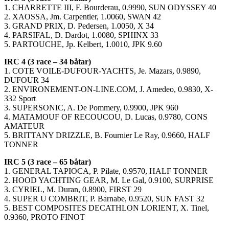
1. CHARRETTE III, F. Bourderau, 0.9990, SUN ODYSSEY 40
2. XAOSSA, Jm. Carpentier, 1.0060, SWAN 42
3. GRAND PRIX, D. Pedersen, 1.0050, X 34
4. PARSIFAL, D. Dardot, 1.0080, SPHINX 33
5. PARTOUCHE, Jp. Kelbert, 1.0010, JPK 9.60
IRC 4 (3 race – 34 båtar)
1. COTE VOILE-DUFOUR-YACHTS, Je. Mazars, 0.9890,
DUFOUR 34
2. ENVIRONEMENT-ON-LINE.COM, J. Amedeo, 0.9830, X-
332 Sport
3. SUPERSONIC, A. De Pommery, 0.9900, JPK 960
4. MATAMOUF OF RECOUCOU, D. Lucas, 0.9780, CONS
AMATEUR
5. BRITTANY DRIZZLE, B. Fournier Le Ray, 0.9660, HALF
TONNER
IRC 5 (3 race – 65 båtar)
1. GENERAL TAPIOCA, P. Pilate, 0.9570, HALF TONNER
2. HOOD YACHTING GEAR, M. Le Gal, 0.9100, SURPRISE
3. CYRIEL, M. Duran, 0.8900, FIRST 29
4. SUPER U COMBRIT, P. Barnabe, 0.9520, SUN FAST 32
5. BEST COMPOSITES DECATHLON LORIENT, X. Tinel,
0.9360, PROTO FINOT