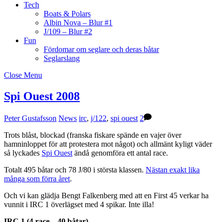
Tech
Boats & Polars
Albin Nova – Blur #1
J/109 – Blur #2
Fun
Fördomar om seglare och deras båtar
Seglarslang
Close Menu
Spi Ouest 2008
Peter Gustafsson
News
irc
,
j/122
,
spi ouest
2
Trots blåst, blockad (franska fiskare spände en vajer över
hamninloppet för att protestera mot något) och allmänt kyligt väder
så lyckades
Spi Ouest
ändå genomföra ett antal race.
Totalt 495 båtar och 78 J/80 i största klassen.
Nästan exakt lika
många som förra året
.
Och vi kan glädja Bengt Falkenberg med att en First 45 verkar ha
vunnit i IRC 1 överlägset med 4 spikar. Inte illa!
IRC 1 (4 race – 40 båtar)