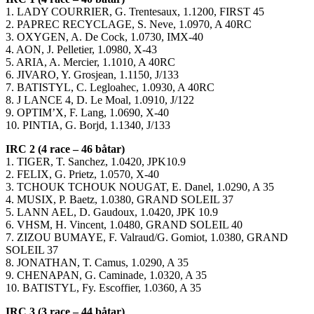
1. LADY COURRIER, G. Trentesaux, 1.1200, FIRST 45
2. PAPREC RECYCLAGE, S. Neve, 1.0970, A 40RC
3. OXYGEN, A. De Cock, 1.0730, IMX-40
4. AON, J. Pelletier, 1.0980, X-43
5. ARIA, A. Mercier, 1.1010, A 40RC
6. JIVARO, Y. Grosjean, 1.1150, J/133
7. BATISTYL, C. Legloahec, 1.0930, A 40RC
8. J LANCE 4, D. Le Moal, 1.0910, J/122
9. OPTIM’X, F. Lang, 1.0690, X-40
10. PINTIA, G. Borjd, 1.1340, J/133
IRC 2 (4 race – 46 båtar)
1. TIGER, T. Sanchez, 1.0420, JPK10.9
2. FELIX, G. Prietz, 1.0570, X-40
3. TCHOUK TCHOUK NOUGAT, E. Danel, 1.0290, A 35
4. MUSIX, P. Baetz, 1.0380, GRAND SOLEIL 37
5. LANN AEL, D. Gaudoux, 1.0420, JPK 10.9
6. VHSM, H. Vincent, 1.0480, GRAND SOLEIL 40
7. ZIZOU BUMAYE, F. Valraud/G. Gomiot, 1.0380, GRAND
SOLEIL 37
8. JONATHAN, T. Camus, 1.0290, A 35
9. CHENAPAN, G. Caminade, 1.0320, A 35
10. BATISTYL, Fy. Escoffier, 1.0360, A 35
IRC 3 (3 race – 44 båtar)