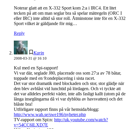
Noterar glatt att en X-332 Sport kom 2:a i IRC4. Ett litet
tecken på att om man seglar bra så spelar mätregeln (ORC I
eller IRC) inte alltid så stor roll. Åtminstone inte för en X-332
Sport vilket är gäldjande för mig…
Reply
Karin
2008-03-31 @ 16:10
Kul med en Spi-rapport!
Vi var där, seglade J80, placerade oss som 27:a av 78 båtar,
toppade med en 9:ondeplacering i sista racet.
Det var stor dramatik med blockaden och stor, stor glädje när
den blev avblåst vid lunchtid på lördagen. Och vi tyckte att
det var alldeles perfekt väder, inte alls fasligt kallt (utom på de
långa inseglingarna då vi var dyblöta av havsvatten) och det
blåste bra!
Utförligare rapport finns på vår hemsida/blogg:
http://www.wah.se/swe196/nyheter.php
TV-rapport om Spi:n:
http://uk.youtube.com/watch?
v=54CC6lLXD7E