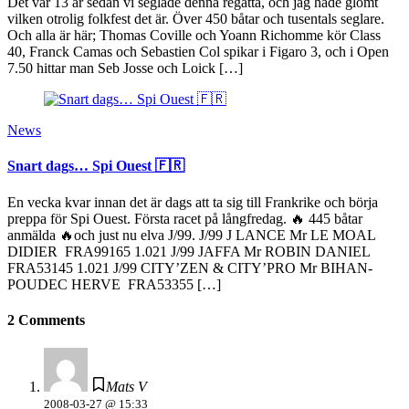
Det var 13 år sedan vi seglade denna regatta, och jag hade glömt
vilken otrolig folkfest det är. Över 450 båtar och tusentals seglare.
Och alla är här; Thomas Coville och Yoann Richomme kör Class
40, Franck Camas och Sebastien Col spikar i Figaro 3, och i Open
7.50 hittar man Seb Josse och Loick […]
News
Snart dags… Spi Ouest 🇫🇷
En vecka kvar innan det är dags att ta sig till Frankrike och börja
preppa för Spi Ouest. Första racet på långfredag. 🔥 445 båtar
anmälda 🔥och just nu elva J/99. J/99 J LANCE Mr LE MOAL
DIDIER FRA99165 1.021 J/99 JAFFA Mr ROBIN DANIEL
FRA53145 1.021 J/99 CITY’ZEN & CITY’PRO Mr BIHAN-
POUDEC HERVE FRA53355 […]
2 Comments
Mats V
2008-03-27 @ 15:33