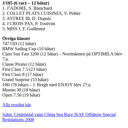
J/105 (6 race – 12 båtar)
1. J’ADORE, S. Blanchard
2. COLLET PLATS CUISINES, V. Peltier
3. ASTREE III, D. Dupuis
4. J CROIS PAS, P. Tostivint
5. MISS J, F. Guillemot
Övriga klasser
747 OD (12 båtar)
BMW Sailing Cup (10 båtar)
Class Sun Fast 3200 (12 båtar) – Norrmännen på OPTIMILA blev
7:a.
Classe Promo (12 båtar)
First Class 7.5 (23 båtar)
First Class 8 (17 båtar)
Grand Surprise (53 båtar)
J/80 (78 båtar) – J. Bergh med ENJOY blev 27:a.
Mumm 30 (18 båtar)
Open 7.50 (19 båtar)
Alla resultat här
.
Subic Centennial vann China Sea Race
ISAF Offshore Special
Regulations 2008