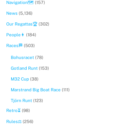
Navigation🗺
(157)
News
(5,136)
Our Regattas🏆
(302)
People👩
(184)
Races🏁
(503)
Bohusracet
(78)
Gotland Runt
(153)
M32 Cup
(38)
Marstrand Big Boat Race
(111)
Tjörn Runt
(123)
Retro⏳
(98)
Rules⚖️
(256)