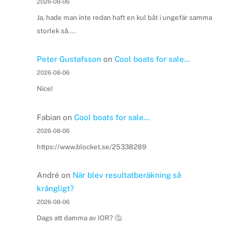
2026-08-06
Ja, hade man inte redan haft en kul båt i ungefär samma
storlek så....
Peter Gustafsson
on
Cool boats for sale…
2026-08-06
Nice!
Fabian
on
Cool boats for sale…
2026-08-06
https://www.blocket.se/25338289
André
on
När blev resultatberäkning så
krångligt?
2026-08-06
Dags att damma av IOR? 🤔