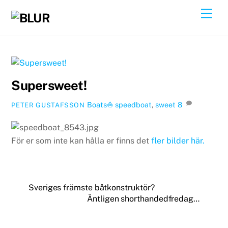
Skip
Back
Men
to
To
content
Top
Supersweet!
Boats⛵️
speedboat
,
sweet
8
PETER GUSTAFSSON
För er som inte kan hålla er finns det
fler bilder här.
Sveriges främste båtkonstruktör?
Äntligen shorthandedfredag…