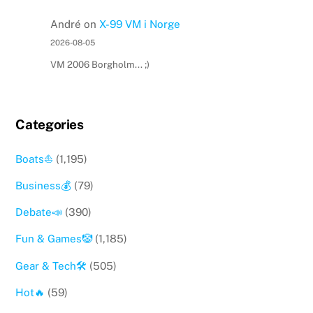
André
on
X-99 VM i Norge
2026-08-05
VM 2006 Borgholm... ;)
Categories
Boats⛵️
(1,195)
Business💰
(79)
Debate📣
(390)
Fun & Games🤡
(1,185)
Gear & Tech🛠
(505)
Hot🔥
(59)