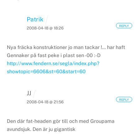
Patrik
REPLY
2008-04-18 @ 18:26
Nya fräcka konstruktioner jo man tackar !… har haft
Gennaker på fast peke i plast sen -00 :-D
http://www.fendern.se/segla/index.php?
showtopic=6606&st=60&start=60
JJ
REPLY
2008-04-18 @ 21:56
Den där fat-headen gör till och med Groupama
avundsjuk. Den är ju gigantisk