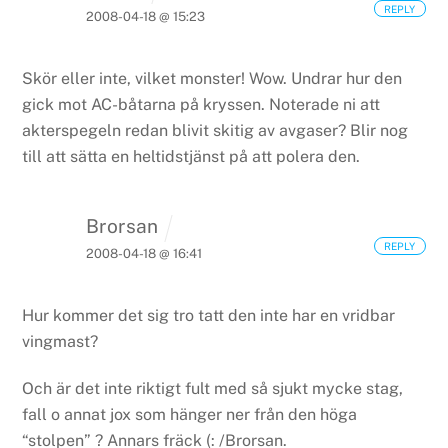
REPLY
2008-04-18 @ 15:23
Skör eller inte, vilket monster! Wow. Undrar hur den
gick mot AC-båtarna på kryssen.
Noterade ni att
akterspegeln redan blivit skitig av avgaser? Blir nog
till att sätta en heltidstjänst på att polera den.
Brorsan
REPLY
2008-04-18 @ 16:41
Hur kommer det sig tro tatt den inte har en vridbar
vingmast?
Och är det inte riktigt fult med så sjukt mycke stag,
fall o annat jox som hänger ner från den höga
“stolpen” ?
Annars fräck (:
/Brorsan.