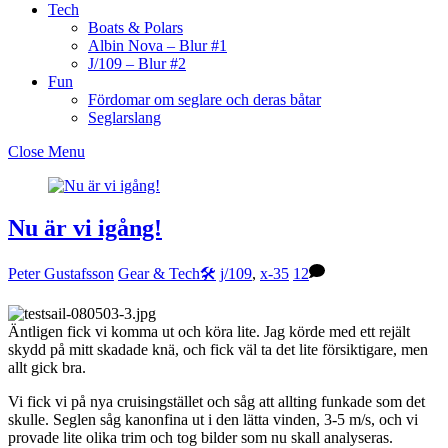
Tech
Boats & Polars
Albin Nova – Blur #1
J/109 – Blur #2
Fun
Fördomar om seglare och deras båtar
Seglarslang
Close Menu
Nu är vi igång!
Peter Gustafsson
Gear & Tech🛠
j/109
,
x-35
12
Äntligen fick vi komma ut och köra lite. Jag körde med ett rejält
skydd på mitt skadade knä, och fick väl ta det lite försiktigare, men
allt gick bra.
Vi fick vi på nya cruisingstället och såg att allting funkade som det
skulle. Seglen såg kanonfina ut i den lätta vinden, 3-5 m/s, och vi
provade lite olika trim och tog bilder som nu skall analyseras.