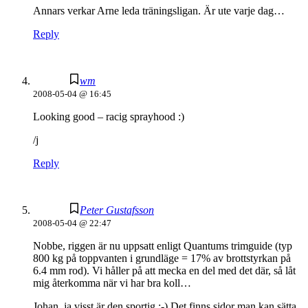
Annars verkar Arne leda träningsligan. Är ute varje dag…
Reply
wm
2008-05-04 @ 16:45
Looking good – racig sprayhood :)
/j
Reply
Peter Gustafsson
2008-05-04 @ 22:47
Nobbe, riggen är nu uppsatt enligt Quantums trimguide (typ
800 kg på toppvanten i grundläge = 17% av brottstyrkan på
6.4 mm rod). Vi håller på att mecka en del med det där, så låt
mig återkomma när vi har bra koll…
Johan, ja visst är den sportig :-) Det finns sidor man kan sätta