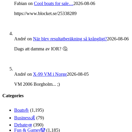
Fabian
on
Cool boats for sale…
2026-08-06
https://www.blocket.se/25338289
André
on
När blev resultatberäkning så krångligt?
2026-08-06
Dags att damma av IOR? 🤔
André
on
X-99 VM i Norge
2026-08-05
VM 2006 Borgholm... ;)
Categories
Boats⛵️
(1,195)
Business💰
(79)
Debate📣
(390)
Fun & Games🤡
(1,185)