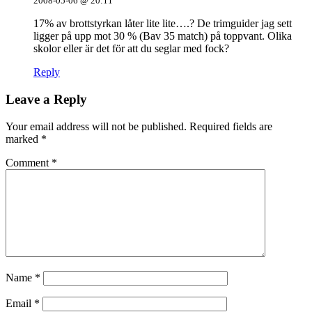
2008-05-06 @ 20:11
17% av brottstyrkan låter lite lite….? De trimguider jag sett
ligger på upp mot 30 % (Bav 35 match) på toppvant. Olika
skolor eller är det för att du seglar med fock?
Reply
Leave a Reply
Your email address will not be published.
Required fields are
marked
*
Comment
*
Name
*
Email
*