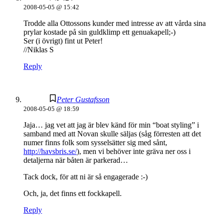
2008-05-05 @ 15:42
Trodde alla Ottossons kunder med intresse av att vårda sina
prylar kostade på sin guldklimp ett genuakapell;-)
Ser (i övrigt) fint ut Peter!
//Niklas S
Reply
Peter Gustafsson
2008-05-05 @ 18:59
Jaja… jag vet att jag är blev känd för min “boat styling” i
samband med att Novan skulle säljas (såg förresten att det
numer finns folk som sysselsätter sig med sånt,
http://havsbris.se/
), men vi behöver inte gräva ner oss i
detaljerna när båten är parkerad…
Tack dock, för att ni är så engagerade :-)
Och, ja, det finns ett fockkapell.
Reply