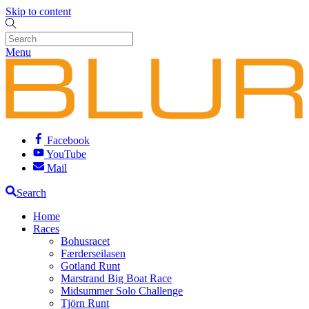
Skip to content
Menu
Facebook
YouTube
Mail
Search
Home
Races
Bohusracet
Færderseilasen
Gotland Runt
Marstrand Big Boat Race
Midsummer Solo Challenge
Tjörn Runt