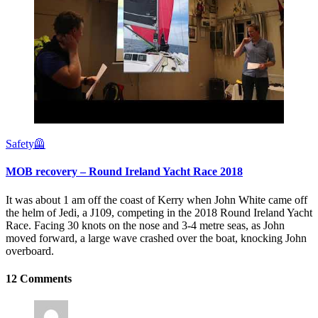
Safety🦺
MOB recovery – Round Ireland Yacht Race 2018
It was about 1 am off the coast of Kerry when John White came off
the helm of Jedi, a J109, competing in the 2018 Round Ireland Yacht
Race. Facing 30 knots on the nose and 3-4 metre seas, as John
moved forward, a large wave crashed over the boat, knocking John
overboard.
12 Comments