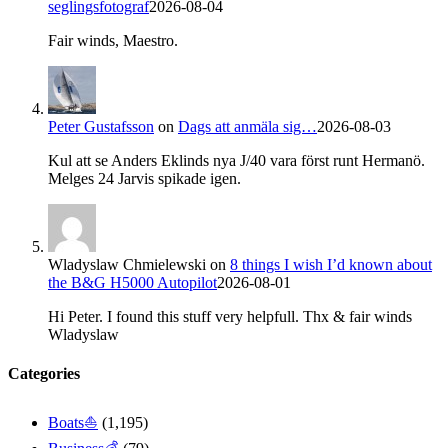
seglingsfotograf
2026-08-04
Fair winds, Maestro.
Peter Gustafsson
on
Dags att anmäla sig…
2026-08-03
Kul att se Anders Eklinds nya J/40 vara först runt Hermanö.
Melges 24 Jarvis spikade igen.
Wladyslaw Chmielewski
on
8 things I wish I’d known about
the B&G H5000 Autopilot
2026-08-01
Hi Peter. I found this stuff very helpfull. Thx & fair winds
Wladyslaw
Categories
Boats⛵️
(1,195)