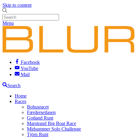
Skip to content
Menu
Facebook
YouTube
Mail
Search
Home
Races
Bohusracet
Færderseilasen
Gotland Runt
Marstrand Big Boat Race
Midsummer Solo Challenge
Tjörn Runt