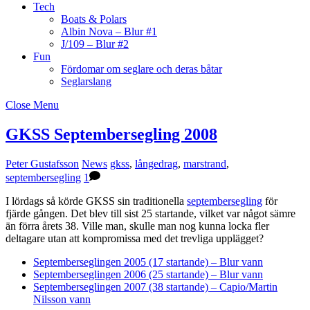
Tech
Boats & Polars
Albin Nova – Blur #1
J/109 – Blur #2
Fun
Fördomar om seglare och deras båtar
Seglarslang
Close Menu
GKSS Septembersegling 2008
Peter Gustafsson
News
gkss
,
långedrag
,
marstrand
,
septembersegling
1
I lördags så körde GKSS sin traditionella
septembersegling
för
fjärde gången. Det blev till sist 25 startande, vilket var något sämre
än förra årets 38. Ville man, skulle man nog kunna locka fler
deltagare utan att kompromissa med det trevliga upplägget?
Septemberseglingen 2005 (17 startande) – Blur vann
Septemberseglingen 2006 (25 startande) – Blur vann
Septemberseglingen 2007 (38 startande) – Capio/Martin
Nilsson vann