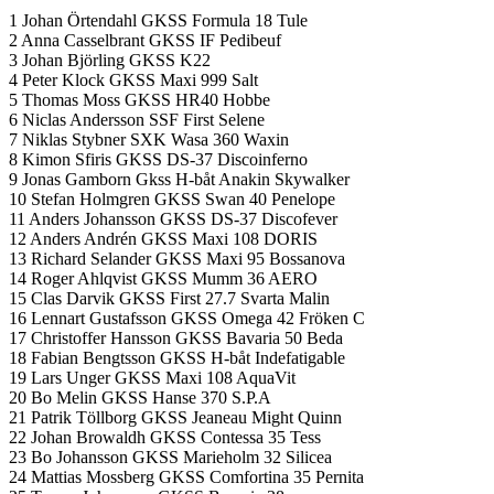
1 Johan Örtendahl GKSS Formula 18 Tule
2 Anna Casselbrant GKSS IF Pedibeuf
3 Johan Björling GKSS K22
4 Peter Klock GKSS Maxi 999 Salt
5 Thomas Moss GKSS HR40 Hobbe
6 Niclas Andersson SSF First Selene
7 Niklas Stybner SXK Wasa 360 Waxin
8 Kimon Sfiris GKSS DS-37 Discoinferno
9 Jonas Gamborn Gkss H-båt Anakin Skywalker
10 Stefan Holmgren GKSS Swan 40 Penelope
11 Anders Johansson GKSS DS-37 Discofever
12 Anders Andrén GKSS Maxi 108 DORIS
13 Richard Selander GKSS Maxi 95 Bossanova
14 Roger Ahlqvist GKSS Mumm 36 AERO
15 Clas Darvik GKSS First 27.7 Svarta Malin
16 Lennart Gustafsson GKSS Omega 42 Fröken C
17 Christoffer Hansson GKSS Bavaria 50 Beda
18 Fabian Bengtsson GKSS H-båt Indefatigable
19 Lars Unger GKSS Maxi 108 AquaVit
20 Bo Melin GKSS Hanse 370 S.P.A
21 Patrik Töllborg GKSS Jeaneau Might Quinn
22 Johan Browaldh GKSS Contessa 35 Tess
23 Bo Johansson GKSS Marieholm 32 Silicea
24 Mattias Mossberg GKSS Comfortina 35 Pernita