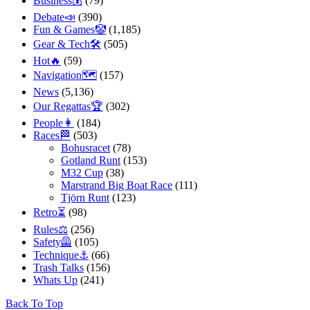
Business💰
(79)
Debate📣
(390)
Fun & Games🤡
(1,185)
Gear & Tech🛠
(505)
Hot🔥
(59)
Navigation🗺
(157)
News
(5,136)
Our Regattas🏆
(302)
People👩
(184)
Races🏁
(503)
Bohusracet
(78)
Gotland Runt
(153)
M32 Cup
(38)
Marstrand Big Boat Race
(111)
Tjörn Runt
(123)
Retro⏳
(98)
Rules⚖️
(256)
Safety🦺
(105)
Technique⚓️
(66)
Trash Talks
(156)
Whats Up
(241)
Back To Top