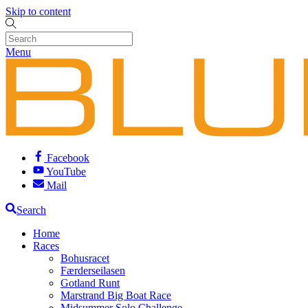
Skip to content
Menu
Facebook
YouTube
Mail
Search
Home
Races
Bohusracet
Færderseilasen
Gotland Runt
Marstrand Big Boat Race
Midsummer Solo Challenge