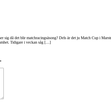
ner sig då det blir matchracingsäsong? Dels är det ju Match Cup i Marst
samhet. Tidigare i veckan såg […]
*