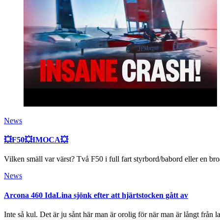
News
💥F50💥IMOCA💥
Vilken smäll var värst? Två F50 i full fart styrbord/babord eller en b
News
Arcona 460 IdaLina sjönk efter att hjärtstocken gått av
Inte så kul. Det är ju sånt här man är orolig för när man är långt från