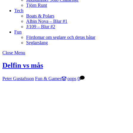
Tjörn Runt
Tech
Boats & Polars
Albin Nova – Blur #1
J/109 – Blur #2
Fun
Fördomar om seglare och deras båtar
Seglarslang
Close Menu
Delfin vs mås
Peter Gustafsson
Fun & Games🤡
oops
0