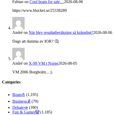
Fabian
on
Cool boats for sale…
2026-08-06
https://www.blocket.se/25338289
André
on
När blev resultatberäkning så krångligt?
2026-08-06
Dags att damma av IOR? 🤔
André
on
X-99 VM i Norge
2026-08-05
VM 2006 Borgholm... ;)
Categories
Boats⛵️
(1,195)
Business💰
(79)
Debate📣
(390)
Fun & Games🤡
(1,185)