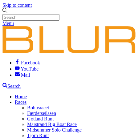
Skip to content
Menu
Facebook
YouTube
Mail
Search
Home
Races
Bohusracet
Færderseilasen
Gotland Runt
Marstrand Big Boat Race
Midsummer Solo Challenge
Tjörn Runt