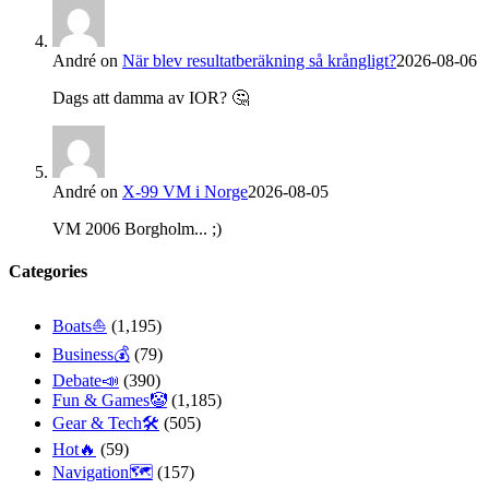
André
on
När blev resultatberäkning så krångligt?
2026-08-06
Dags att damma av IOR? 🤔
André
on
X-99 VM i Norge
2026-08-05
VM 2006 Borgholm... ;)
Categories
Boats⛵️
(1,195)
Business💰
(79)
Debate📣
(390)
Fun & Games🤡
(1,185)
Gear & Tech🛠
(505)
Hot🔥
(59)
Navigation🗺
(157)