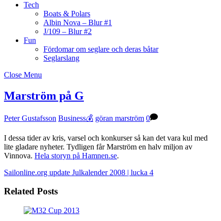
Tech
Boats & Polars
Albin Nova – Blur #1
J/109 – Blur #2
Fun
Fördomar om seglare och deras båtar
Seglarslang
Close Menu
Marström på G
Peter Gustafsson
Business💰
göran marström
0
I dessa tider av kris, varsel och konkurser så kan det vara kul med
lite gladare nyheter. Tydligen får Marström en halv miljon av
Vinnova.
Hela storyn på Hamnen.se
.
Sailonline.org update
Julkalender 2008 | lucka 4
Related Posts