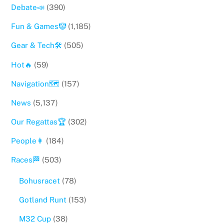
Debate📣
(390)
Fun & Games🤡
(1,185)
Gear & Tech🛠
(505)
Hot🔥
(59)
Navigation🗺
(157)
News
(5,137)
Our Regattas🏆
(302)
People👩
(184)
Races🏁
(503)
Bohusracet
(78)
Gotland Runt
(153)
M32 Cup
(38)