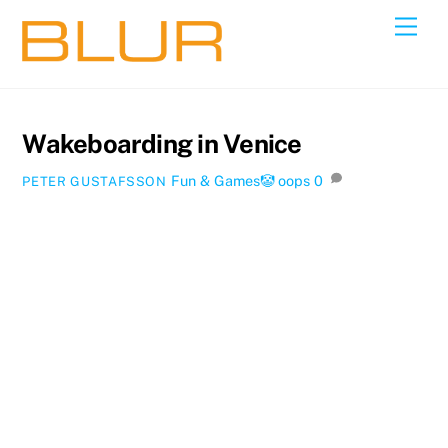
Skip
Back
Men
to
To
content
Top
Wakeboarding in Venice
Fun & Games🤡
oops
0
PETER GUSTAFSSON