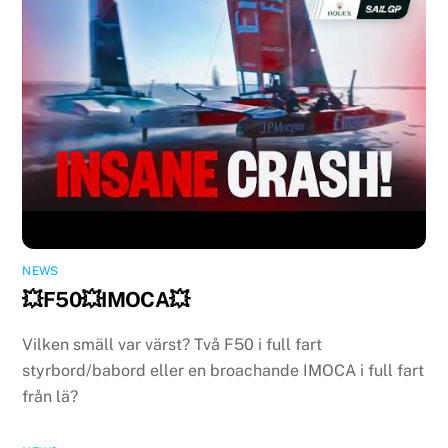
NEWS
💥F50💥IMOCA💥
Vilken smäll var värst? Två F50 i full fart
styrbord/babord eller en broachande IMOCA i full fart
från lä?