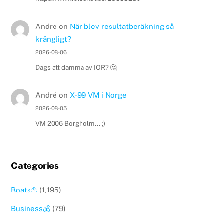
André
on
När blev resultatberäkning så
krångligt?
2026-08-06
Dags att damma av IOR? 🤔
André
on
X-99 VM i Norge
2026-08-05
VM 2006 Borgholm... ;)
Categories
Boats⛵️
(1,195)
Business💰
(79)