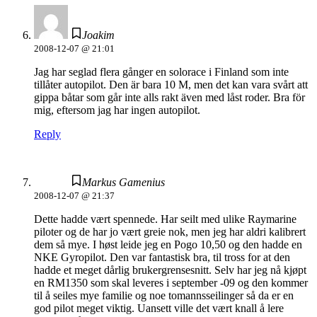
Joakim
2008-12-07 @ 21:01
Jag har seglad flera gånger en solorace i Finland som inte
tillåter autopilot. Den är bara 10 M, men det kan vara svårt att
gippa båtar som går inte alls rakt även med låst roder. Bra för
mig, eftersom jag har ingen autopilot.
Reply
Markus Gamenius
2008-12-07 @ 21:37
Dette hadde vært spennede. Har seilt med ulike Raymarine
piloter og de har jo vært greie nok, men jeg har aldri kalibrert
dem så mye. I høst leide jeg en Pogo 10,50 og den hadde en
NKE Gyropilot. Den var fantastisk bra, til tross for at den
hadde et meget dårlig brukergrensesnitt. Selv har jeg nå kjøpt
en RM1350 som skal leveres i september -09 og den kommer
til å seiles mye familie og noe tomannsseilinger så da er en
god pilot meget viktig. Uansett ville det vært knall å lere