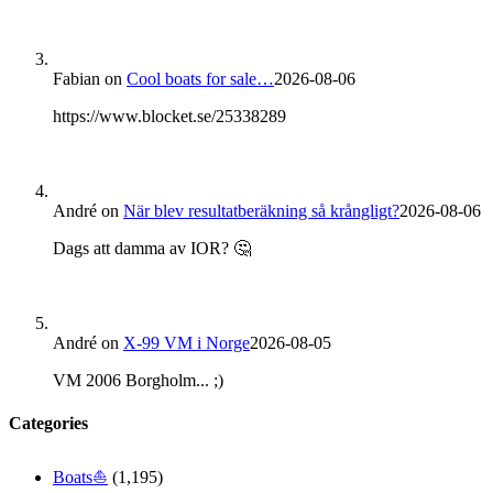
Fabian
on
Cool boats for sale…
2026-08-06
https://www.blocket.se/25338289
André
on
När blev resultatberäkning så krångligt?
2026-08-06
Dags att damma av IOR? 🤔
André
on
X-99 VM i Norge
2026-08-05
VM 2006 Borgholm... ;)
Categories
Boats⛵️
(1,195)