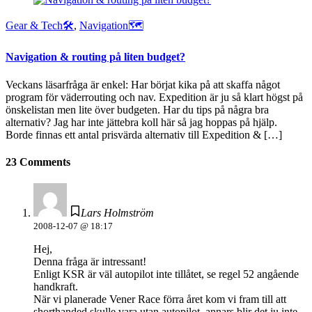
Gear & Tech🛠
,
Navigation🗺
Navigation & routing på liten budget?
Veckans läsarfråga är enkel: Har börjat kika på att skaffa något
program för väderrouting och nav. Expedition är ju så klart högst på
önskelistan men lite över budgeten. Har du tips på några bra
alternativ? Jag har inte jättebra koll här så jag hoppas på hjälp.
Borde finnas ett antal prisvärda alternativ till Expedition & […]
23 Comments
Lars Holmström
2008-12-07 @ 18:17
Hej,
Denna fråga är intressant!
Enligt KSR är väl autopilot inte tillåtet, se regel 52 angående
handkraft.
När vi planerade Vener Race förra året kom vi fram till att
shorthanded skulle vara utan autopilot, annars blir det ju inte