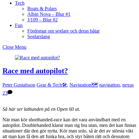
Tech
Boats & Polars
Albin Nova – Blur #1
J/109 – Blur #2
Fun
Fördomar om seglare och deras båtar
Seglarslang
Close Menu
Race med autopilot?
Peter Gustafsson
Gear & Tech🛠
,
Navigation🗺
navigation
,
nexus
23
Så här ser lathunden på en Open 60 ut.
När man kör shorthanded-race kan det vara användbart med en
autopilot. Doublehanded klarar man sig bra utan, men det kan finnas
situationer där den gör nytta. Kör man solo, så är det av största vikt
att man kan få den att funka bra, och styr båten rätt och dessutom