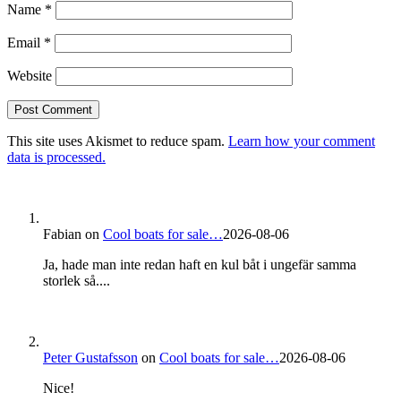
Name
*
Email
*
Website
This site uses Akismet to reduce spam.
Learn how your comment
data is processed.
Fabian
on
Cool boats for sale…
2026-08-06
Ja, hade man inte redan haft en kul båt i ungefär samma
storlek så....
Peter Gustafsson
on
Cool boats for sale…
2026-08-06
Nice!