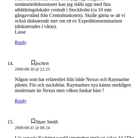
seminariediskussioner kan jag ställa upp med fina
utbildningslokaler centralt i Stockholm (ca 10 min
gångavstånd från Centralstationen). Skulle gärna se att vi
också diskuterade mer om ett ev Expeditionseminarium
(diskuterades i våras).
Lasse
Reply
jochen
2009-08-30 @ 23:23
Någon som har erfarenhet från både Nexus och Raymarine
piloter. För och nackdelar. Raymarines nya känns onekligen
modernare än Nexus men vilken funkar bäst ?
Reply
Sture Smith
2009-08-31 @ 08:24
Läs senaste Yachting world sptemeber utgåvan sidan 44 “The