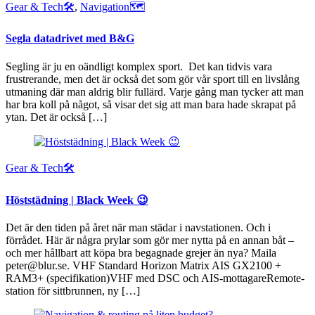
Gear & Tech🛠
,
Navigation🗺
Segla datadrivet med B&G
Segling är ju en oändligt komplex sport. Det kan tidvis vara
frustrerande, men det är också det som gör vår sport till en livslång
utmaning där man aldrig blir fullärd. Varje gång man tycker att man
har bra koll på något, så visar det sig att man bara hade skrapat på
ytan. Det är också […]
Gear & Tech🛠
Höststädning | Black Week 😉
Det är den tiden på året när man städar i navstationen. Och i
förrådet. Här är några prylar som gör mer nytta på en annan båt –
och mer hållbart att köpa bra begagnade grejer än nya? Maila
peter@blur.se. VHF Standard Horizon Matrix AIS GX2100 +
RAM3+ (specifikation)VHF med DSC och AIS-mottagareRemote-
station för sittbrunnen, ny […]