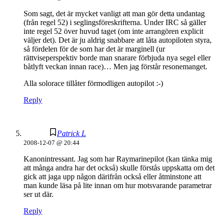
Som sagt, det är mycket vanligt att man gör detta undantag
(från regel 52) i seglingsföreskrifterna. Under IRC så gäller
inte regel 52 över huvud taget (om inte arrangören explicit
väljer det). Det är ju aldrig snabbare att låta autopiloten styra,
så fördelen för de som har det är marginell (ur
rättviseperspektiv borde man snarare förbjuda nya segel eller
båtlyft veckan innan race)… Men jag förstår resonemanget.
Alla solorace tillåter förmodligen autopilot :-)
Reply
Patrick L
2008-12-07 @ 20:44
Kanonintressant. Jag som har Raymarinepilot (kan tänka mig
att många andra har det också) skulle förstås uppskatta om det
gick att jaga upp någon därifrån också eller åtminstone att
man kunde läsa på lite innan om hur motsvarande parametrar
ser ut där.
Reply