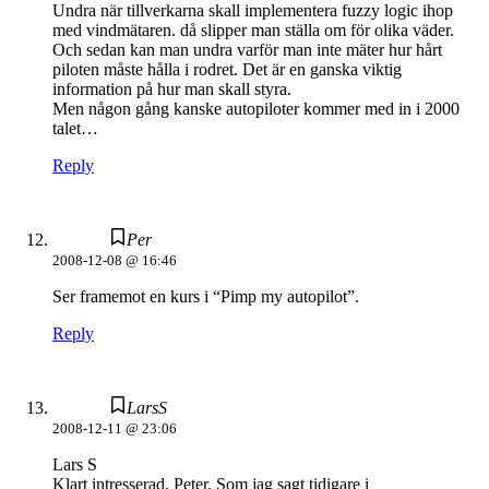
Undra när tillverkarna skall implementera fuzzy logic ihop
med vindmätaren. då slipper man ställa om för olika väder.
Och sedan kan man undra varför man inte mäter hur hårt
piloten måste hålla i rodret. Det är en ganska viktig
information på hur man skall styra.
Men någon gång kanske autopiloter kommer med in i 2000
talet…
Reply
Per
2008-12-08 @ 16:46
Ser framemot en kurs i “Pimp my autopilot”.
Reply
LarsS
2008-12-11 @ 23:06
Lars S
Klart intresserad, Peter. Som jag sagt tidigare i