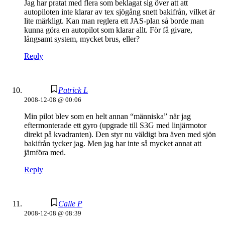
Jag har pratat med flera som beklagat sig över att att
autopiloten inte klarar av tex sjögång snett bakifrån, vilket är
lite märkligt. Kan man reglera ett JAS-plan så borde man
kunna göra en autopilot som klarar allt. För få givare,
långsamt system, mycket brus, eller?
Reply
Patrick L
2008-12-08 @ 00:06
Min pilot blev som en helt annan “människa” när jag
eftermonterade ett gyro (upgrade till S3G med linjärmotor
direkt på kvadranten). Den styr nu väldigt bra även med sjön
bakifrån tycker jag. Men jag har inte så mycket annat att
jämföra med.
Reply
Calle P
2008-12-08 @ 08:39