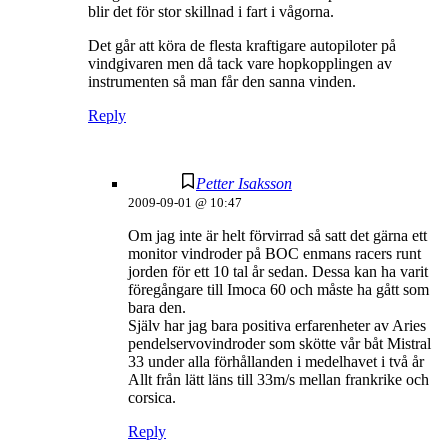
blir det för stor skillnad i fart i vågorna.
Det går att köra de flesta kraftigare autopiloter på
vindgivaren men då tack vare hopkopplingen av
instrumenten så man får den sanna vinden.
Reply
Petter Isaksson
2009-09-01 @ 10:47
Om jag inte är helt förvirrad så satt det gärna ett
monitor vindroder på BOC enmans racers runt
jorden för ett 10 tal år sedan. Dessa kan ha varit
föregångare till Imoca 60 och måste ha gått som
bara den.
Själv har jag bara positiva erfarenheter av Aries
pendelservovindroder som skötte vår båt Mistral
33 under alla förhållanden i medelhavet i två år
Allt från lätt läns till 33m/s mellan frankrike och
corsica.
Reply