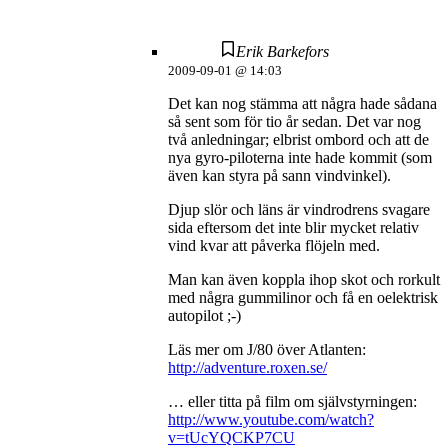
Erik Barkefors
2009-09-01 @ 14:03
Det kan nog stämma att några hade sådana
så sent som för tio år sedan. Det var nog
två anledningar; elbrist ombord och att de
nya gyro-piloterna inte hade kommit (som
även kan styra på sann vindvinkel).
Djup slör och läns är vindrodrens svagare
sida eftersom det inte blir mycket relativ
vind kvar att påverka flöjeln med.
Man kan även koppla ihop skot och rorkult
med några gummilinor och få en oelektrisk
autopilot ;-)
Läs mer om J/80 över Atlanten:
http://adventure.roxen.se/
… eller titta på film om självstyrningen:
http://www.youtube.com/watch?
v=tUcYQCKP7CU