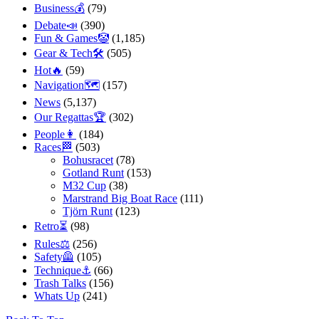
Business💰
(79)
Debate📣
(390)
Fun & Games🤡
(1,185)
Gear & Tech🛠
(505)
Hot🔥
(59)
Navigation🗺
(157)
News
(5,137)
Our Regattas🏆
(302)
People👩
(184)
Races🏁
(503)
Bohusracet
(78)
Gotland Runt
(153)
M32 Cup
(38)
Marstrand Big Boat Race
(111)
Tjörn Runt
(123)
Retro⏳
(98)
Rules⚖️
(256)
Safety🦺
(105)
Technique⚓️
(66)
Trash Talks
(156)
Whats Up
(241)