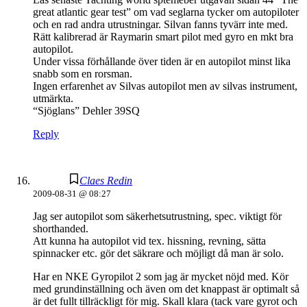
great atlantic gear test” om vad seglarna tycker om autopiloter
och en rad andra utrustningar. Silvan fanns tyvärr inte med.
Rätt kalibrerad är Raymarin smart pilot med gyro en mkt bra
autopilot.
Under vissa förhållande över tiden är en autopilot minst lika
snabb som en rorsman.
Ingen erfarenhet av Silvas autopilot men av silvas instrument,
utmärkta.
“Sjöglans” Dehler 39SQ
Reply
Claes Redin
2009-08-31 @ 08:27
Jag ser autopilot som säkerhetsutrustning, spec. viktigt för
shorthanded.
Att kunna ha autopilot vid tex. hissning, revning, sätta
spinnacker etc. gör det säkrare och möjligt då man är solo.
Har en NKE Gyropilot 2 som jag är mycket nöjd med. Kör
med grundinställning och även om det knappast är optimalt så
är det fullt tillräckligt för mig. Skall klara (tack vare gyrot och