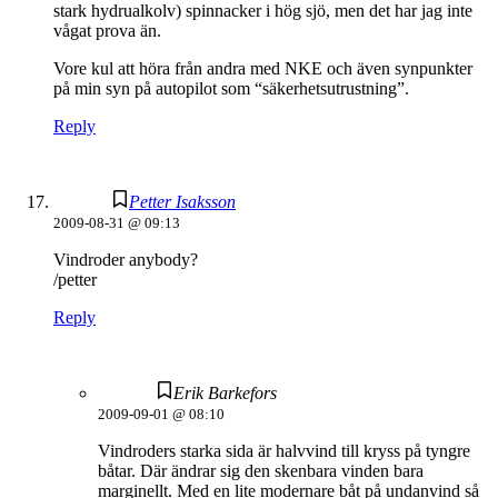
stark hydrualkolv) spinnacker i hög sjö, men det har jag inte
vågat prova än.
Vore kul att höra från andra med NKE och även synpunkter
på min syn på autopilot som “säkerhetsutrustning”.
Reply
Petter Isaksson
2009-08-31 @ 09:13
Vindroder anybody?
/petter
Reply
Erik Barkefors
2009-09-01 @ 08:10
Vindroders starka sida är halvvind till kryss på tyngre
båtar. Där ändrar sig den skenbara vinden bara
marginellt. Med en lite modernare båt på undanvind så