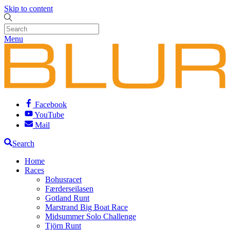
Skip to content
Menu
Facebook
YouTube
Mail
Search
Home
Races
Bohusracet
Færderseilasen
Gotland Runt
Marstrand Big Boat Race
Midsummer Solo Challenge
Tjörn Runt