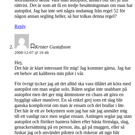
rättvist. Det är som att få en tredje besättningsman om man har
autopilot. Jag har inte sett några undantag från regel 52 för
någon annan segling heller, så hur tolkas denna regel?
Reply
Krister Gustafsson
2008-12-07 @ 19:46
Hej,
Det här är klart intressant för mig! Jag kommer gärna. Jag har
ett behov att kalibrera min pilot i vår.
För övrigt tycker jag att det alltid ska vara tillåtet att köra med
autopilot om man seglar solo. Båten seglar inte snabbare på
autopilot men det ger mig åtminstone en chans att göra en
hyggligt säker manöver. En så enkel grej som ett slag blir
ganska komplicerat om man är ensam och det brallar i lite.
Det här är ett av bekymren som jag har när jag anmäler mig
till ett vanligt race men seglar ensam. Antingen seglar jag utan
autopilot och föröker hantera båten efter bästa förmåga, slag,
genackersättning på en person, äta, gå på muggen, eller så
fuskar jag och använder piloten och riskerar att ngn blir