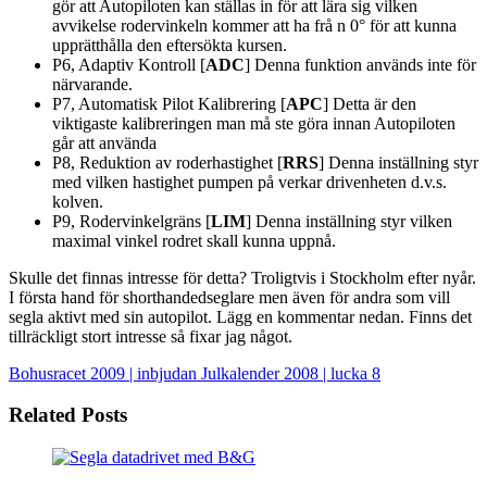
gör att Autopiloten kan ställas in för att lära sig vilken
avvikelse rodervinkeln kommer att ha frå n 0° för att kunna
upprätthålla den eftersökta kursen.
P6, Adaptiv Kontroll [
ADC
] Denna funktion används inte för
närvarande.
P7, Automatisk Pilot Kalibrering [
APC
] Detta är den
viktigaste kalibreringen man må ste göra innan Autopiloten
går att använda
P8, Reduktion av roderhastighet [
RRS
] Denna inställning styr
med vilken hastighet pumpen på verkar drivenheten d.v.s.
kolven.
P9, Rodervinkelgräns [
LIM
] Denna inställning styr vilken
maximal vinkel rodret skall kunna uppnå.
Skulle det finnas intresse för detta? Troligtvis i Stockholm efter nyår.
I första hand för shorthandedseglare men även för andra som vill
segla aktivt med sin autopilot. Lägg en kommentar nedan. Finns det
tillräckligt stort intresse så fixar jag något.
Bohusracet 2009 | inbjudan
Julkalender 2008 | lucka 8
Related Posts