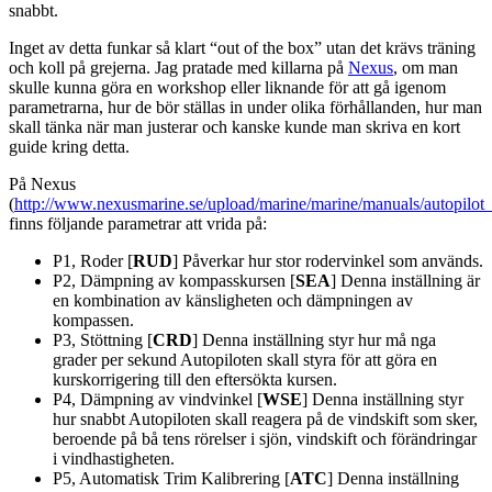
snabbt.
Inget av detta funkar så klart “out of the box” utan det krävs träning
och koll på grejerna. Jag pratade med killarna på
Nexus
, om man
skulle kunna göra en workshop eller liknande för att gå igenom
parametrarna, hur de bör ställas in under olika förhållanden, hur man
skall tänka när man justerar och kanske kunde man skriva en kort
guide kring detta.
På Nexus
(
http://www.nexusmarine.se/upload/marine/marine/manuals/autopilot
finns följande parametrar att vrida på:
P1, Roder [
RUD
] Påverkar hur stor rodervinkel som används.
P2, Dämpning av kompasskursen [
SEA
] Denna inställning är
en kombination av känsligheten och dämpningen av
kompassen.
P3, Stöttning [
CRD
] Denna inställning styr hur må nga
grader per sekund Autopiloten skall styra för att göra en
kurskorrigering till den eftersökta kursen.
P4, Dämpning av vindvinkel [
WSE
] Denna inställning styr
hur snabbt Autopiloten skall reagera på de vindskift som sker,
beroende på bå tens rörelser i sjön, vindskift och förändringar
i vindhastigheten.
P5, Automatisk Trim Kalibrering [
ATC
] Denna inställning