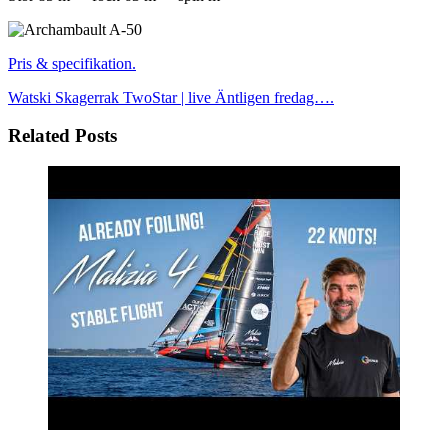
Pris & specifikation.
Watski Skagerrak TwoStar | live
Äntligen fredag….
Related Posts