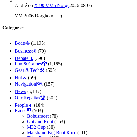
André
on
X-99 VM i Norge
2026-08-05
VM 2006 Borgholm... ;)
Categories
Boats⛵️
(1,195)
Business💰
(79)
Debate📣
(390)
Fun & Games🤡
(1,185)
Gear & Tech🛠
(505)
Hot🔥
(59)
Navigation🗺
(157)
News
(5,137)
Our Regattas🏆
(302)
People👩
(184)
Races🏁
(503)
Bohusracet
(78)
Gotland Runt
(153)
M32 Cup
(38)
Marstrand Big Boat Race
(111)