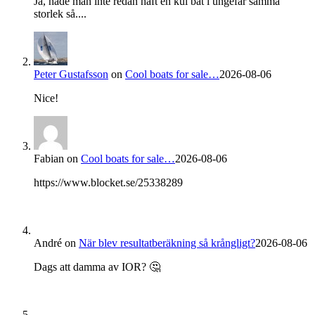
Ja, hade man inte redan haft en kul båt i ungefär samma
storlek så....
Peter Gustafsson
on
Cool boats for sale…
2026-08-06
Nice!
Fabian
on
Cool boats for sale…
2026-08-06
https://www.blocket.se/25338289
André
on
När blev resultatberäkning så krångligt?
2026-08-06
Dags att damma av IOR? 🤔