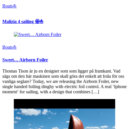
Boats⛵️
Malizia 4 sailing 🤩⛵️
Boats⛵️
Sweet… Airborn Foiler
Thomas Tison är ju en designer som som ligger på framkant. Vad
sägs om den här maskinen som skall göra det enkelt att foila för oss
vanliga seglare? Today, we are releasing the Airborn Foiler, new
single handed foiling dinghy with electric foil control. A real ‘Iphone
moment‘ for sailing, with a design that combines […]