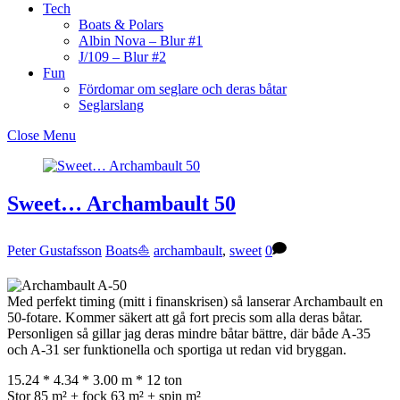
Tech
Boats & Polars
Albin Nova – Blur #1
J/109 – Blur #2
Fun
Fördomar om seglare och deras båtar
Seglarslang
Close Menu
Sweet… Archambault 50
Peter Gustafsson
Boats⛵️
archambault
,
sweet
0
Med perfekt timing (mitt i finanskrisen) så lanserar Archambault en
50-fotare. Kommer säkert att gå fort precis som alla deras båtar.
Personligen så gillar jag deras mindre båtar bättre, där både A-35
och A-31 ser funktionella och sportiga ut redan vid bryggan.
15.24 * 4.34 * 3.00 m * 12 ton
Stor 85 m² + fock 63 m² + spin m²