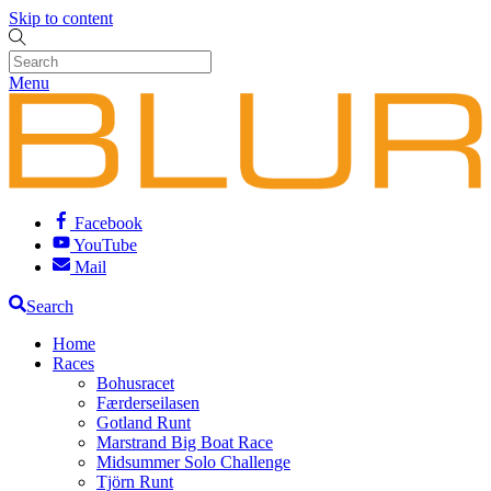
Skip to content
Menu
Facebook
YouTube
Mail
Search
Home
Races
Bohusracet
Færderseilasen
Gotland Runt
Marstrand Big Boat Race
Midsummer Solo Challenge
Tjörn Runt