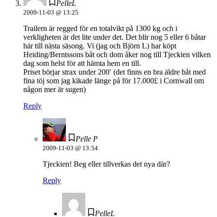
PelleL
2009-11-03 @ 13:25
Trailern är regged för en totalvikt på 1300 kg och i
verkligheten är det lite under det. Det blir nog 5 eller 6 båtar
här till nästa säsong. Vi (jag och Björn L) har köpt
Heiding/Berntssons båt och dom åker nog till Tjeckien vilken
dag som helst för att hämta hem en till.
Priset börjar strax under 200′ (det finns en bra äldre båt med
fina töj som jag kikade länge på för 17.000£ i Cornwall om
någon mer är sugen)
Reply
Pelle P
2009-11-03 @ 13:54
Tjeckien! Beg eller tillverkas det nya där?
Reply
PelleL