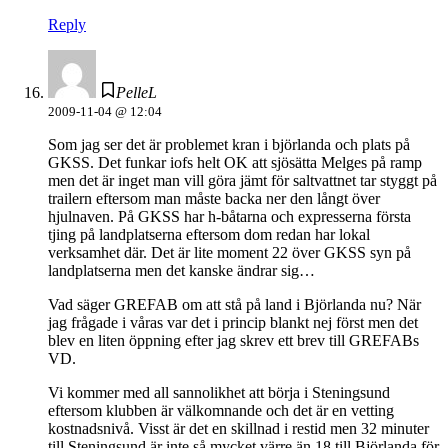
Reply
PelleL
2009-11-04 @ 12:04
Som jag ser det är problemet kran i björlanda och plats på
GKSS. Det funkar iofs helt OK att sjösätta Melges på ramp
men det är inget man vill göra jämt för saltvattnet tar styggt på
trailern eftersom man måste backa ner den långt över
hjulnaven. På GKSS har h-båtarna och expresserna första
tjing på landplatserna eftersom dom redan har lokal
verksamhet där. Det är lite moment 22 över GKSS syn på
landplatserna men det kanske ändrar sig…
Vad säger GREFAB om att stå på land i Björlanda nu? När
jag frågade i våras var det i princip blankt nej först men det
blev en liten öppning efter jag skrev ett brev till GREFABs
VD.
Vi kommer med all sannolikhet att börja i Steningsund
eftersom klubben är välkomnande och det är en vetting
kostnadsnivå. Visst är det en skillnad i restid men 32 minuter
till Steningsund är inte så mycket värre än 18 till Björlanda för