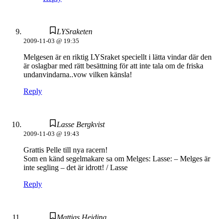
LYSraketen
2009-11-03 @ 19:35
Melgesen är en riktig LYSraket speciellt i lätta vindar där den
är oslagbar med rätt besättning för att inte tala om de friska
undanvindarna..vow vilken känsla!
Reply
Lasse Bergkvist
2009-11-03 @ 19:43
Grattis Pelle till nya racern!
Som en känd segelmakare sa om Melges: Lasse: – Melges är
inte segling – det är idrott! / Lasse
Reply
Mattias Heiding