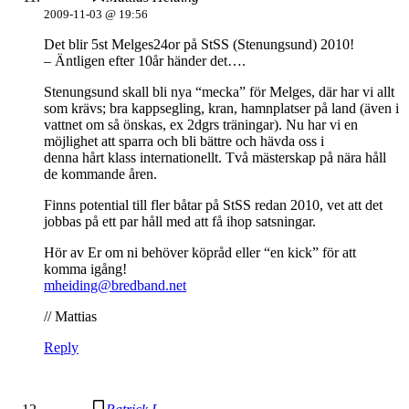
2009-11-03 @ 19:56
Det blir 5st Melges24or på StSS (Stenungsund) 2010!
– Äntligen efter 10år händer det….
Stenungsund skall bli nya “mecka” för Melges, där har vi allt
som krävs; bra kappsegling, kran, hamnplatser på land (även i
vattnet om så önskas, ex 2dgrs träningar). Nu har vi en
möjlighet att sparra och bli bättre och hävda oss i
denna hårt klass internationellt. Två mästerskap på nära håll
de kommande åren.
Finns potential till fler båtar på StSS redan 2010, vet att det
jobbas på ett par håll med att få ihop satsningar.
Hör av Er om ni behöver köpråd eller “en kick” för att
komma igång!
mheiding@bredband.net
// Mattias
Reply