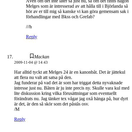
Även om det inte låter så just nu, så om det finns någon
Melges som är intresserad av att hålla till i Björlanda så
hör av er till mig så kanske vi kan göra gemensam sak i
förhandlingar med Bkss och Grefab?
///h
Reply
Mackan
2009-11-04 @ 14:43
Har alltid tyckt att Melges 24 är en kanonbåt. Det är jättekul
att flera nu valt att satsa på den.
Jag funderar på vad det är som har triggat detta nyvaknade
intresse just nu. Båten är ju inte precis ny. Skulle vara kul med
lite diskussion kring vilka förusättningar som eventuellt
förändrats nu. Jag tänker tex vågar jag oxå hänga på, hur dyrt
är det, är den så skör som det påstås osv.
/M
Reply