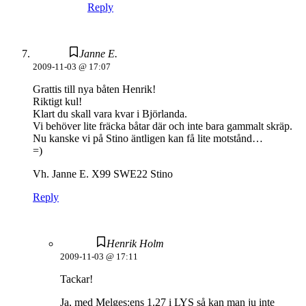
Reply
Janne E.
2009-11-03 @ 17:07
Grattis till nya båten Henrik!
Riktigt kul!
Klart du skall vara kvar i Björlanda.
Vi behöver lite fräcka båtar där och inte bara gammalt skräp.
Nu kanske vi på Stino äntligen kan få lite motstånd…
=)
Vh. Janne E. X99 SWE22 Stino
Reply
Henrik Holm
2009-11-03 @ 17:11
Tackar!
Ja, med Melges:ens 1.27 i LYS så kan man ju inte