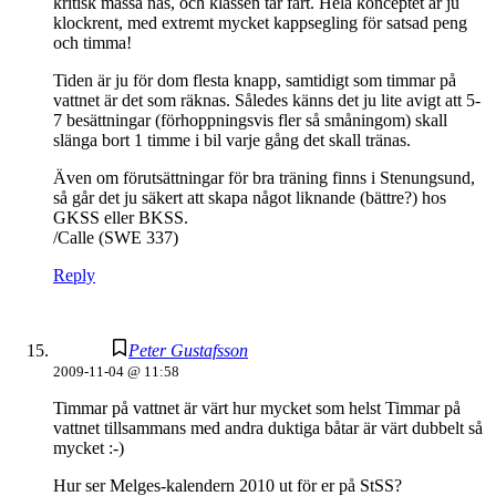
kritisk massa nås, och klassen tar fart. Hela konceptet är ju
klockrent, med extremt mycket kappsegling för satsad peng
och timma!
Tiden är ju för dom flesta knapp, samtidigt som timmar på
vattnet är det som räknas. Således känns det ju lite avigt att 5-
7 besättningar (förhoppningsvis fler så småningom) skall
slänga bort 1 timme i bil varje gång det skall tränas.
Även om förutsättningar för bra träning finns i Stenungsund,
så går det ju säkert att skapa något liknande (bättre?) hos
GKSS eller BKSS.
/Calle (SWE 337)
Reply
Peter Gustafsson
2009-11-04 @ 11:58
Timmar på vattnet är värt hur mycket som helst Timmar på
vattnet tillsammans med andra duktiga båtar är värt dubbelt så
mycket :-)
Hur ser Melges-kalendern 2010 ut för er på StSS?