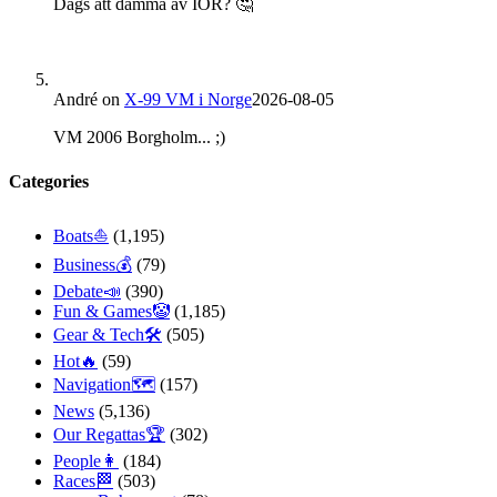
Dags att damma av IOR? 🤔
André
on
X-99 VM i Norge
2026-08-05
VM 2006 Borgholm... ;)
Categories
Boats⛵️
(1,195)
Business💰
(79)
Debate📣
(390)
Fun & Games🤡
(1,185)
Gear & Tech🛠
(505)
Hot🔥
(59)
Navigation🗺
(157)
News
(5,136)
Our Regattas🏆
(302)
People👩
(184)
Races🏁
(503)