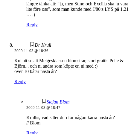
längre tänka att: “ja, men Stino och Excilia ska ju vara
lite före oss”, som man kunde med J/80:s LYS på 1.21
… :)
Reply
Dr Krull
2009-11-03 @ 18:36
Kul att se att Melgesklassen blomstrar, stort grattis Pelle &
Björn,,, och ni andra som köpte en ni med :)
över 10 båtar nästa år?
Reply
Stefan Blom
2009-11-03 @ 18:47
Krullis, vad sitter du i för någon kärra nästa år?
// Blom
Reply