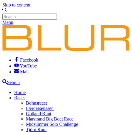
Skip to content
Menu
Facebook
YouTube
Mail
Search
Home
Races
Bohusracet
Færderseilasen
Gotland Runt
Marstrand Big Boat Race
Midsummer Solo Challenge
Tjörn Runt