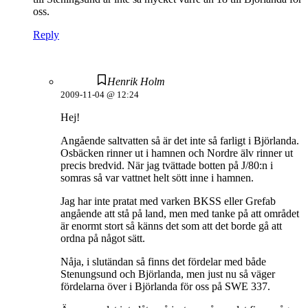
oss.
Reply
Henrik Holm
2009-11-04 @ 12:24
Hej!
Angående saltvatten så är det inte så farligt i Björlanda.
Osbäcken rinner ut i hamnen och Nordre älv rinner ut
precis bredvid. När jag tvättade botten på J/80:n i
somras så var vattnet helt sött inne i hamnen.
Jag har inte pratat med varken BKSS eller Grefab
angående att stå på land, men med tanke på att området
är enormt stort så känns det som att det borde gå att
ordna på något sätt.
Nåja, i slutändan så finns det fördelar med både
Stenungsund och Björlanda, men just nu så väger
fördelarna över i Björlanda för oss på SWE 337.