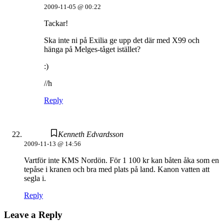
2009-11-05 @ 00:22
Tackar!
Ska inte ni på Exilia ge upp det där med X99 och
hänga på Melges-tåget istället?
:)
//h
Reply
Kenneth Edvardsson
2009-11-13 @ 14:56
Vartför inte KMS Nordön. För 1 100 kr kan båten åka som en
tepåse i kranen och bra med plats på land. Kanon vatten att
segla i.
Reply
Leave a Reply