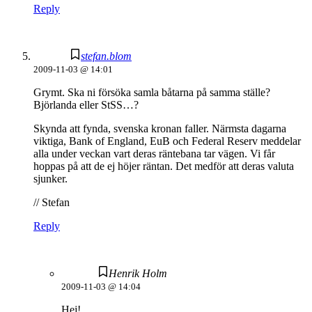
Reply
stefan.blom
2009-11-03 @ 14:01
Grymt. Ska ni försöka samla båtarna på samma ställe?
Björlanda eller StSS…?
Skynda att fynda, svenska kronan faller. Närmsta dagarna
viktiga, Bank of England, EuB och Federal Reserv meddelar
alla under veckan vart deras räntebana tar vägen. Vi får
hoppas på att de ej höjer räntan. Det medför att deras valuta
sjunker.
// Stefan
Reply
Henrik Holm
2009-11-03 @ 14:04
Hej!