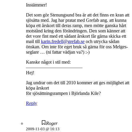
Instämmer!
Det som gör Stenungsund bra är att det finns en kran att
sjösätta med. Jag har pratat med Grefab ang. att kunna
köpa ett årskort till deras ramp, men mötte ganska hårt
motstånd kring den förändringen. Den som känner att
det vore fint med ett sådant årskort får gärna skicka ett
mail till
karin.fredell@grefab.se
och utrycka sådan
önskan. Om inte för eget bruk så gärna för oss Melges-
seglare … (ni fattar vädjan va?) :-)
Kanske något i stil med:
————————————
Hej!
Jag undrar om det till 2010 kommer att ges möjlighet att
köpa årskort
för sjösättningsrampen i Björlanda Kile?
Reply
Roger
2009-11-03 @ 16:13