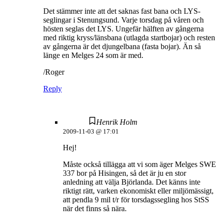
Det stämmer inte att det saknas fast bana och LYS-
seglingar i Stenungsund. Varje torsdag på våren och
hösten seglas det LYS. Ungefär hälften av gångerna
med riktig kryss/länsbana (utlagda startbojar) och resten
av gångerna är det djungelbana (fasta bojar). Än så
länge en Melges 24 som är med.
/Roger
Reply
Henrik Holm
2009-11-03 @ 17:01
Hej!
Måste också tillägga att vi som äger Melges SWE
337 bor på Hisingen, så det är ju en stor
anledning att välja Björlanda. Det känns inte
riktigt rätt, varken ekonomiskt eller miljömässigt,
att pendla 9 mil t/r för torsdagssegling hos StSS
när det finns så nära.