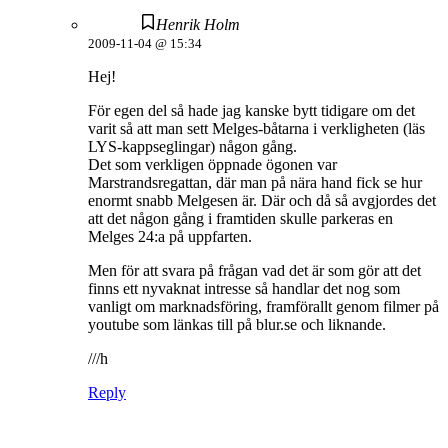
Henrik Holm
2009-11-04 @ 15:34
Hej!
För egen del så hade jag kanske bytt tidigare om det
varit så att man sett Melges-båtarna i verkligheten (läs
LYS-kappseglingar) någon gång.
Det som verkligen öppnade ögonen var
Marstrandsregattan, där man på nära hand fick se hur
enormt snabb Melgesen är. Där och då så avgjordes det
att det någon gång i framtiden skulle parkeras en
Melges 24:a på uppfarten.
Men för att svara på frågan vad det är som gör att det
finns ett nyvaknat intresse så handlar det nog som
vanligt om marknadsföring, framförallt genom filmer på
youtube som länkas till på blur.se och liknande.
///h
Reply