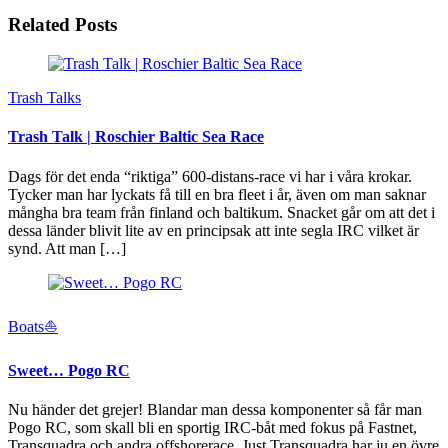
Related Posts
Trash Talks
Trash Talk | Roschier Baltic Sea Race
Dags för det enda “riktiga” 600-distans-race vi har i våra krokar.
Tycker man har lyckats få till en bra fleet i år, även om man saknar
mångha bra team från finland och baltikum. Snacket går om att det i
dessa länder blivit lite av en principsak att inte segla IRC vilket är
synd. Att man […]
Boats⛵️
Sweet… Pogo RC
Nu händer det grejer! Blandar man dessa komponenter så får man
Pogo RC, som skall bli en sportig IRC-båt med fokus på Fastnet,
Transquadra och andra offshorerace. Just Transquadra har ju en övre