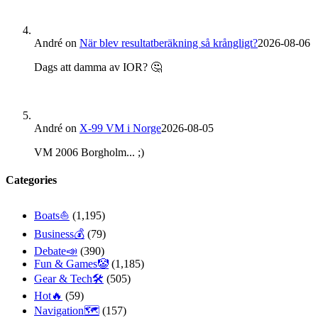
André
on
När blev resultatberäkning så krångligt?
2026-08-06
Dags att damma av IOR? 🤔
André
on
X-99 VM i Norge
2026-08-05
VM 2006 Borgholm... ;)
Categories
Boats⛵️
(1,195)
Business💰
(79)
Debate📣
(390)
Fun & Games🤡
(1,185)
Gear & Tech🛠
(505)
Hot🔥
(59)
Navigation🗺
(157)