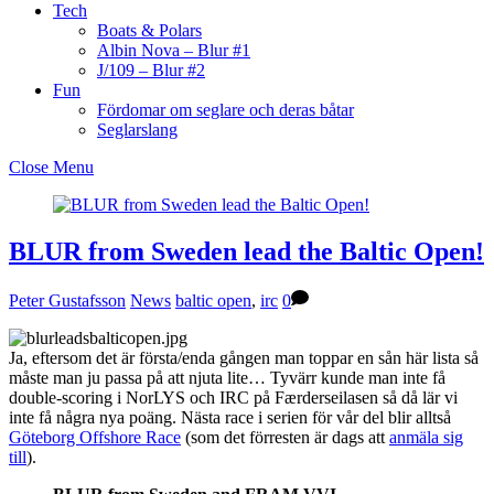
Tech
Boats & Polars
Albin Nova – Blur #1
J/109 – Blur #2
Fun
Fördomar om seglare och deras båtar
Seglarslang
Close Menu
BLUR from Sweden lead the Baltic Open!
Peter Gustafsson
News
baltic open
,
irc
0
Ja, eftersom det är första/enda gången man toppar en sån här lista så
måste man ju passa på att njuta lite… Tyvärr kunde man inte få
double-scoring i NorLYS och IRC på Færderseilasen så då lär vi
inte få några nya poäng. Nästa race i serien för vår del blir alltså
Göteborg Offshore Race
(som det förresten är dags att
anmäla sig
till
).