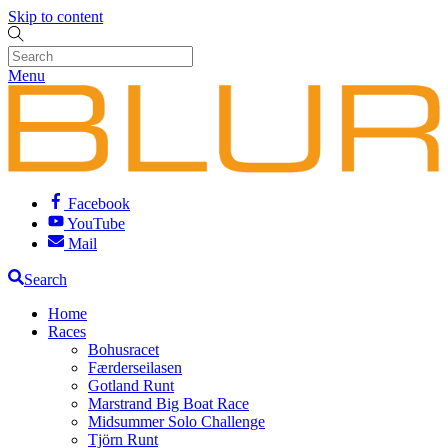
Skip to content
Menu
Facebook
YouTube
Mail
Search
Home
Races
Bohusracet
Færderseilasen
Gotland Runt
Marstrand Big Boat Race
Midsummer Solo Challenge
Tjörn Runt