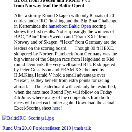
BLUR from Sweden and FRAM VVI
from Norway lead the Baltic Open!
After a stormy Round Skagen with only 8 boats of 20
entries under IRC finishing and the Big Boat Challenge
in Kerteminde the
hanseboot Baltic Open
scoring
shows the first results: Not surprisingly the winners of
BBC, “Blur” from Sweden and “Fram XXI” from
Norway and of Skagen, “Hexe” from Germany are the
leaders on the scoring board. Though 80 ft HEXE,
skippered by Norbert Plambeck from Germany was the
big winner of the Skagen race from Helgoland to Kiel
round Denmark, the very well sailed BLUR skippered
by Peter Gustafsson and FRAM XXI helmed by
H.M.King Harald V hold a small advantage over
“Hexe”, as they benefit from extra points for racing
abroad. The leaderboard will certainly be reshuffled,
when the next race Round Fyn will follow on Friday
4th June, where many of the competitors from both
races will meet each other again. Download the actual
Excel-Scoring sheet
here
!
Rund Um 2010
Færderseilasen 2010 | trash talk