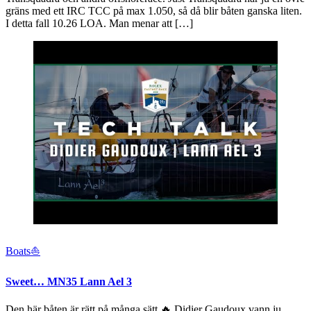
gräns med ett IRC TCC på max 1.050, så då blir båten ganska liten.
I detta fall 10.26 LOA. Man menar att […]
Boats⛵️
Sweet… MN35 Lann Ael 3
Den här båten är rätt på många sätt 🔥 Didier Gaudoux vann ju