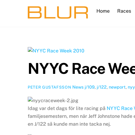
Skip
Home
Races
to
content
NYYC Race Wee
News
j/109
,
j/122
,
newport
,
ny
PETER GUSTAFSSON
Idag var det dags för lite racing på
NYYC Race 
familjesemestern, men när Jeff Johnstone hade
en J/122 så kunde man inte tacka nej.