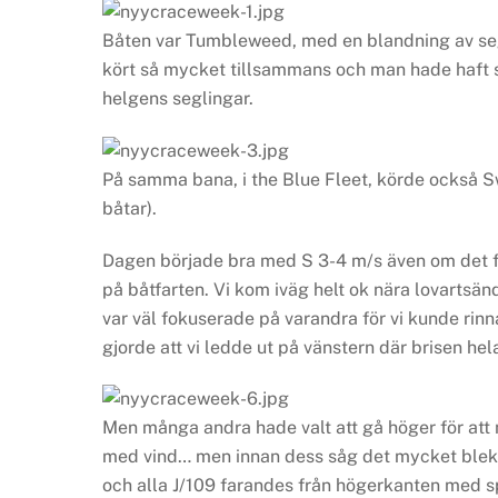
Båten var Tumbleweed, med en blandning av segl
kört så mycket tillsammans och man hade haft s
helgens seglingar.
På samma bana, i the Blue Fleet, körde också S
båtar).
Dagen började bra med S 3-4 m/s även om det fan
på båtfarten. Vi kom iväg helt ok nära lovarts
var väl fokuserade på varandra för vi kunde rinn
gjorde att vi ledde ut på vänstern där brisen hela
Men många andra hade valt att gå höger för att mö
med vind… men innan dess såg det mycket blekt 
och alla J/109 farandes från högerkanten med s