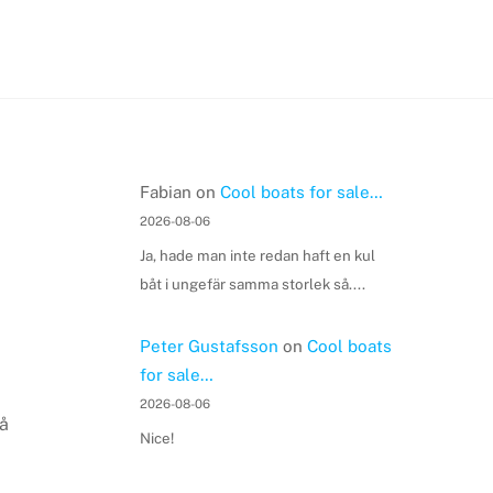
Fabian
on
Cool boats for sale…
2026-08-06
Ja, hade man inte redan haft en kul
båt i ungefär samma storlek så....
Peter Gustafsson
on
Cool boats
for sale…
2026-08-06
på
Nice!