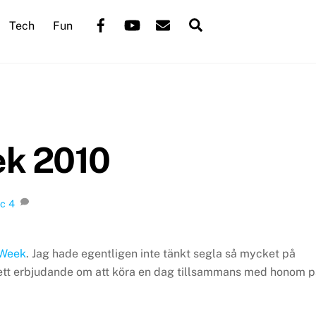
Back
Facebook
YouTube
Mail
Search
Tech
Fun
To
Top
k 2010
yc
4
Week
. Jag hade egentligen inte tänkt segla så mycket på
 ett erbjudande om att köra en dag tillsammans med honom 