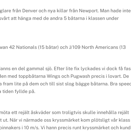
are från Denver och nya killar från Newport. Man hade inte
vårt att hänga med de andra 5 båtarna i klassen under
wan 42 Nationals (15 båtar) och J/109 North Americans (13
ns en del gammal sjö. Efter lite fix lyckades vi dock få fa
änden med toppbåtarna Wings och Pugwash precis i lovart. De
a fram lite på dem och till sist slog bägge båtarna. Bra spee
 tiden fyllde på.
ta ett rejält åskväder som troligtvis skulle innehålla rejält
ut. När vi närmade oss kryssmärket kom plötsligt vår klass
pinnakers i 10 m/s. Vi hann precis runt kryssmärket och kun