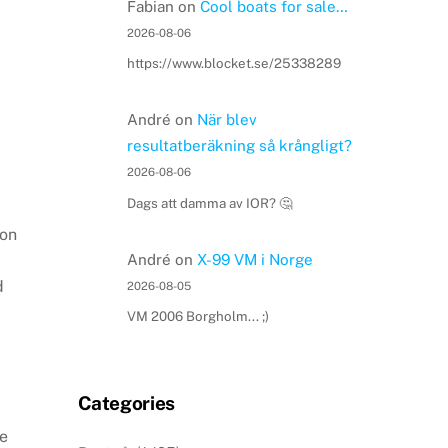
Fabian
on
Cool boats for sale…
2026-08-06
https://www.blocket.se/25338289
André
on
När blev
resultatberäkning så krångligt?
2026-08-06
Dags att damma av IOR? 🤔
son
André
on
X-99 VM i Norge
d
2026-08-05
VM 2006 Borgholm... ;)
Categories
de