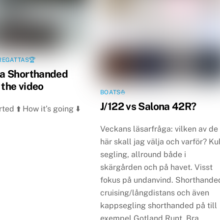
REGATTAS🏆
a Shorthanded
 the video
BOATS⛵️
J/122 vs Salona 42R?
ted ⬆️ How it’s going ⬇️
Veckans läsarfråga: vilken av de
här skall jag välja och varför? Ku
segling, allround både i
skärgården och på havet. Visst
fokus på undanvind. Shorthande
cruising/långdistans och även
kappsegling shorthanded på till
exempel Gotland Runt. Bra