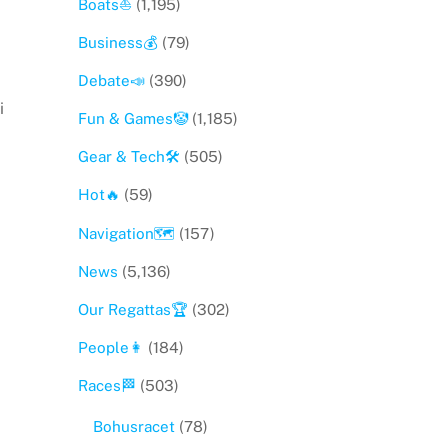
Boats⛵️
(1,195)
Business💰
(79)
Debate📣
(390)
i
Fun & Games🤡
(1,185)
Gear & Tech🛠
(505)
Hot🔥
(59)
Navigation🗺
(157)
News
(5,136)
Our Regattas🏆
(302)
People👩
(184)
Races🏁
(503)
Bohusracet
(78)