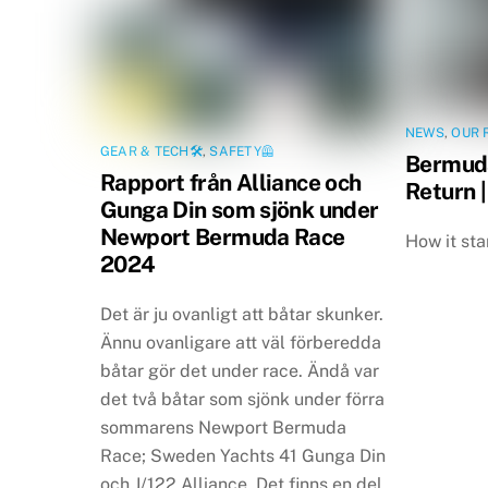
NEWS
,
OUR 
GEAR & TECH🛠
,
SAFETY🦺
Bermud
Rapport från Alliance och
Return |
Gunga Din som sjönk under
Newport Bermuda Race
How it star
2024
Det är ju ovanligt att båtar skunker.
Ännu ovanligare att väl förberedda
båtar gör det under race. Ändå var
det två båtar som sjönk under förra
sommarens Newport Bermuda
Race; Sweden Yachts 41 Gunga Din
och J/122 Alliance. Det finns en del