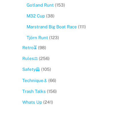
Gotland Runt
(153)
M32 Cup
(38)
Marstrand Big Boat Race
(111)
Tjörn Runt
(123)
Retro⏳
(98)
Rules⚖️
(256)
Safety🦺
(105)
Technique⚓️
(66)
Trash Talks
(156)
Whats Up
(241)