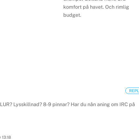
komfort på havet. Och rimlig
budget.
REPL
BLUR?
Lysskillnad? 8-9 pinnar?
Har du nån aning om IRC på
 13:18