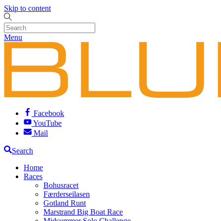
Skip to content
Menu
Facebook
YouTube
Mail
Search
Home
Races
Bohusracet
Færderseilasen
Gotland Runt
Marstrand Big Boat Race
Midsummer Solo Challenge