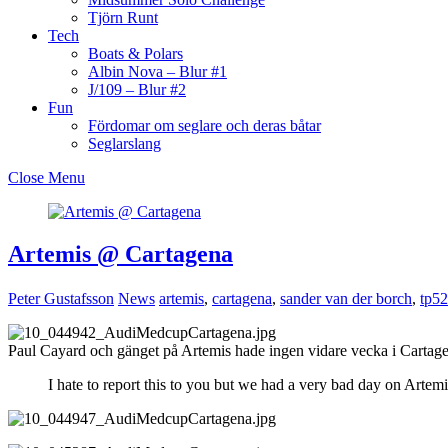
Tjörn Runt
Tech
Boats & Polars
Albin Nova – Blur #1
J/109 – Blur #2
Fun
Fördomar om seglare och deras båtar
Seglarslang
Close Menu
Artemis @ Cartagena
Peter Gustafsson
News
artemis
,
cartagena
,
sander van der borch
,
tp52
Paul Cayard och gänget på Artemis hade ingen vidare vecka i Cartag
I hate to report this to you but we had a very bad day on Artemi