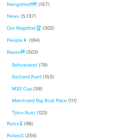
Navigation🗺
(157)
News
(5,137)
Our Regattas🏆
(302)
People👩
(184)
Races🏁
(503)
Bohusracet
(78)
Gotland Runt
(153)
M32 Cup
(38)
Marstrand Big Boat Race
(111)
Tjörn Runt
(123)
Retro⏳
(98)
Rules⚖️
(256)