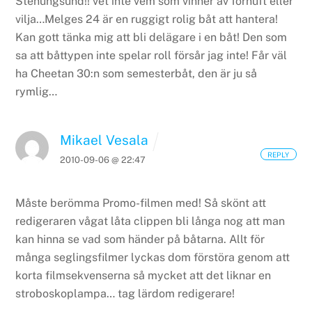
Stenungsund!! vet inte vem som vinner av förnuft eller
vilja…Melges 24 är en ruggigt rolig båt att hantera!
Kan gott tänka mig att bli delägare i en båt!
Den som
sa att båttypen inte spelar roll försår jag inte! Får väl
ha Cheetan 30:n som semesterbåt, den är ju så
rymlig…
Mikael Vesala
REPLY
2010-09-06 @ 22:47
Måste berömma Promo-filmen med! Så skönt att
redigeraren vågat låta clippen bli långa nog att man
kan hinna se vad som händer på båtarna. Allt för
många seglingsfilmer lyckas dom förstöra genom att
korta filmsekvenserna så mycket att det liknar en
stroboskoplampa… tag lärdom redigerare!