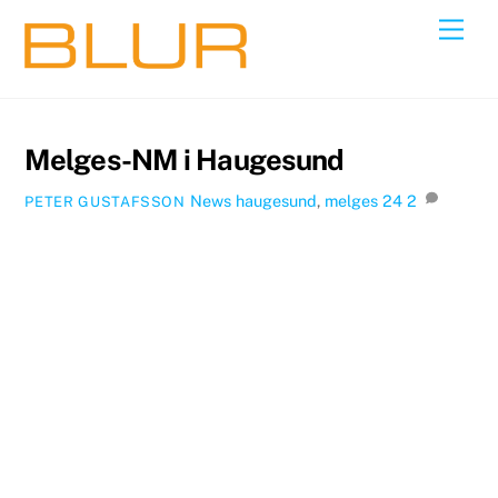
Skip
Back
Men
to
To
content
Top
Melges-NM i Haugesund
News
haugesund
,
melges 24
2
PETER GUSTAFSSON