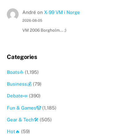
André
on
X-99 VM i Norge
2026-08-05
VM 2006 Borgholm... ;)
Categories
Boats⛵️
(1,195)
Business💰
(79)
Debate📣
(390)
Fun & Games🤡
(1,185)
Gear & Tech🛠
(505)
Hot🔥
(59)