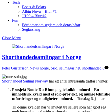
Tech
Boats & Polars
Albin Nova – Blur #1
J/109 – Blur #2
Fun
Fördomar om seglare och deras båtar
Seglarslang
Close Menu
Shorthandedsamlingar i Norge
Peter Gustafsson
News
norge
,
oslo
,
seilmagasinet
,
shorthanded
0
Shorthanded Sailing Norway
har ett antal intressanta träffar i vinter:
Prosjekt Route Du Rhum, og teknikk ombord – En
innholdsrik kveld med et solo-prosjekt, og mulige tekniske
utfordringer og muligheter ombord.
– Torsdag 6. januar
Til denne kvelden har vi invitert tre seilere som har gjort seg
godt bemerket med nåde nasjonale og internasjonale