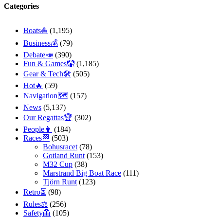
Categories
Boats⛵️
(1,195)
Business💰
(79)
Debate📣
(390)
Fun & Games🤡
(1,185)
Gear & Tech🛠
(505)
Hot🔥
(59)
Navigation🗺
(157)
News
(5,137)
Our Regattas🏆
(302)
People👩
(184)
Races🏁
(503)
Bohusracet
(78)
Gotland Runt
(153)
M32 Cup
(38)
Marstrand Big Boat Race
(111)
Tjörn Runt
(123)
Retro⏳
(98)
Rules⚖️
(256)
Safety🦺
(105)