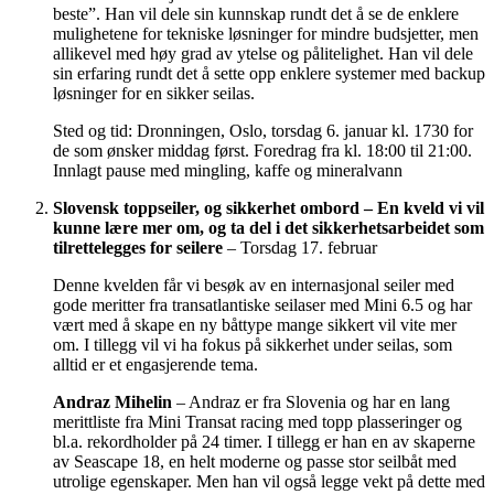
beste”. Han vil dele sin kunnskap rundt det å se de enklere
mulighetene for tekniske løsninger for mindre budsjetter, men
allikevel med høy grad av ytelse og pålitelighet. Han vil dele
sin erfaring rundt det å sette opp enklere systemer med backup
løsninger for en sikker seilas.
Sted og tid: Dronningen, Oslo, torsdag 6. januar kl. 1730 for
de som ønsker middag først. Foredrag fra kl. 18:00 til 21:00.
Innlagt pause med mingling, kaffe og mineralvann
Slovensk toppseiler, og sikkerhet ombord – En kveld vi vil
kunne lære mer om, og ta del i det sikkerhetsarbeidet som
tilrettelegges for seilere
– Torsdag 17. februar
Denne kvelden får vi besøk av en internasjonal seiler med
gode meritter fra transatlantiske seilaser med Mini 6.5 og har
vært med å skape en ny båttype mange sikkert vil vite mer
om. I tillegg vil vi ha fokus på sikkerhet under seilas, som
alltid er et engasjerende tema.
Andraz Mihelin
– Andraz er fra Slovenia og har en lang
merittliste fra Mini Transat racing med topp plasseringer og
bl.a. rekordholder på 24 timer. I tillegg er han en av skaperne
av Seascape 18, en helt moderne og passe stor seilbåt med
utrolige egenskaper. Men han vil også legge vekt på dette med