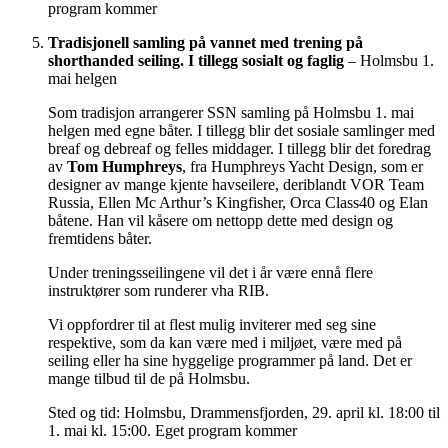
program kommer
Tradisjonell samling på vannet med trening på
shorthanded seiling. I tillegg sosialt og faglig
– Holmsbu 1.
mai helgen
Som tradisjon arrangerer SSN samling på Holmsbu 1. mai
helgen med egne båter. I tillegg blir det sosiale samlinger med
breaf og debreaf og felles middager. I tillegg blir det foredrag
av
Tom Humphreys
, fra Humphreys Yacht Design, som er
designer av mange kjente havseilere, deriblandt VOR Team
Russia, Ellen Mc Arthur’s Kingfisher, Orca Class40 og Elan
båtene. Han vil kåsere om nettopp dette med design og
fremtidens båter.
Under treningsseilingene vil det i år være ennå flere
instruktører som runderer vha RIB.
Vi oppfordrer til at flest mulig inviterer med seg sine
respektive, som da kan være med i miljøet, være med på
seiling eller ha sine hyggelige programmer på land. Det er
mange tilbud til de på Holmsbu.
Sted og tid: Holmsbu, Drammensfjorden, 29. april kl. 18:00 til
1. mai kl. 15:00. Eget program kommer