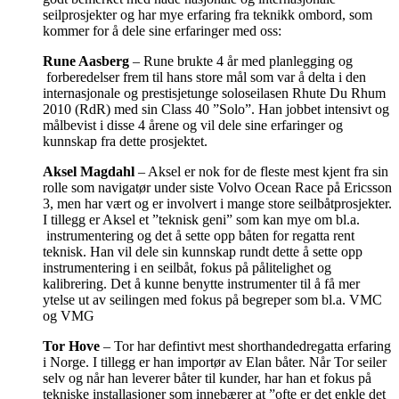
seilprosjekter og har mye erfaring fra teknikk ombord, som
kommer for å dele sine erfaringer med oss:
Rune Aasberg
– Rune brukte 4 år med planlegging og
forberedelser frem til hans store mål som var å delta i den
internasjonale og prestisjetunge soloseilasen Rhute Du Rhum
2010 (RdR) med sin Class 40 ”Solo”. Han jobbet intensivt og
målbevist i disse 4 årene og vil dele sine erfaringer og
kunnskap fra dette prosjektet.
Aksel Magdahl
– Aksel er nok for de fleste mest kjent fra sin
rolle som navigatør under siste Volvo Ocean Race på Ericsson
3, men har vært og er involvert i mange store seilbåtprosjekter.
I tillegg er Aksel et ”teknisk geni” som kan mye om bl.a.
instrumentering og det å sette opp båten for regatta rent
teknisk. Han vil dele sin kunnskap rundt dette å sette opp
instrumentering i en seilbåt, fokus på pålitelighet og
kalibrering. Det å kunne benytte instrumenter til å få mer
ytelse ut av seilingen med fokus på begreper som bl.a. VMC
og VMG
Tor Hove
– Tor har defintivt mest shorthandedregatta erfaring
i Norge. I tillegg er han importør av Elan båter. Når Tor seiler
selv og når han leverer båter til kunder, har han et fokus på
tekniske installasjoner som innebærer at ”ofte er det enkle det