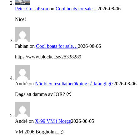
Peter Gustafsson
on
Cool boats for sale…
2026-08-06
Nice!
Fabian
on
Cool boats for sale…
2026-08-06
https://www.blocket.se/25338289
André
on
När blev resultatberäkning så krångligt?
2026-08-06
Dags att damma av IOR? 🤔
André
on
X-99 VM i Norge
2026-08-05
VM 2006 Borgholm... ;)