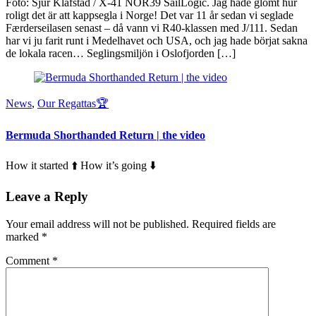
Foto: Sjur Klafstad / X-41 NOR39 SailLogic. Jag hade glömt hur
roligt det är att kappsegla i Norge! Det var 11 år sedan vi seglade
Færderseilasen senast – då vann vi R40-klassen med J/111. Sedan
har vi ju farit runt i Medelhavet och USA, och jag hade börjat sakna
de lokala racen… Seglingsmiljön i Oslofjorden […]
News
,
Our Regattas🏆
Bermuda Shorthanded Return | the video
How it started ⬆️ How it’s going ⬇️
Leave a Reply
Your email address will not be published.
Required fields are
marked
*
Comment
*