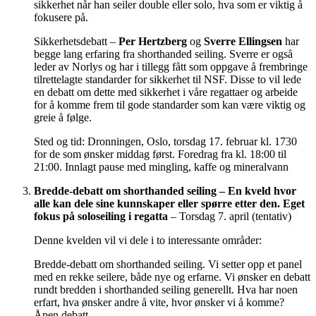
sikkerhet når han seiler double eller solo, hva som er viktig å
fokusere på.
Sikkerhetsdebatt –
Per Hertzberg
og
Sverre Ellingsen
har
begge lang erfaring fra shorthanded seiling. Sverre er også
leder av Norlys og har i tillegg fått som oppgave å frembringe
tilrettelagte standarder for sikkerhet til NSF. Disse to vil lede
en debatt om dette med sikkerhet i våre regattaer og arbeide
for å komme frem til gode standarder som kan være viktig og
greie å følge.
Sted og tid: Dronningen, Oslo, torsdag 17. februar kl. 1730
for de som ønsker middag først. Foredrag fra kl. 18:00 til
21:00. Innlagt pause med mingling, kaffe og mineralvann
Bredde-debatt om shorthanded seiling – En kveld hvor
alle kan dele sine kunnskaper eller spørre etter den. Eget
fokus på soloseiling i regatta
– Torsdag 7. april (tentativ)
Denne kvelden vil vi dele i to interessante områder:
Bredde-debatt om shorthanded seiling. Vi setter opp et panel
med en rekke seilere, både nye og erfarne. Vi ønsker en debatt
rundt bredden i shorthanded seiling generellt. Hva har noen
erfart, hva ønsker andre å vite, hvor ønsker vi å komme?
Åpen debatt