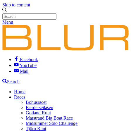
Skip to content
Menu
Facebook
YouTube
Mail
Search
Home
Races
Bohusracet
Færderseilasen
Gotland Runt
Marstrand Big Boat Race
Midsummer Solo Challenge
Tjörn Runt