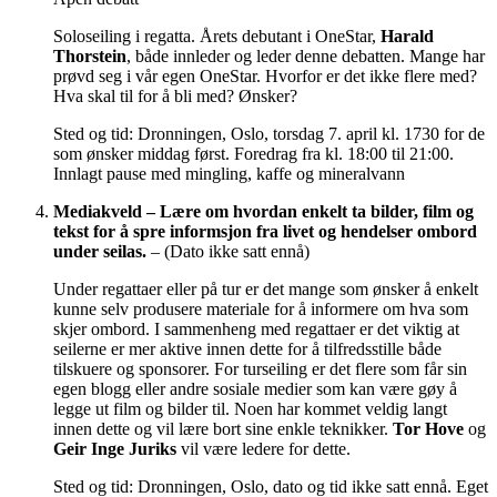
Soloseiling i regatta. Årets debutant i OneStar,
Harald
Thorstein
, både innleder og leder denne debatten. Mange har
prøvd seg i vår egen OneStar. Hvorfor er det ikke flere med?
Hva skal til for å bli med? Ønsker?
Sted og tid: Dronningen, Oslo, torsdag 7. april kl. 1730 for de
som ønsker middag først. Foredrag fra kl. 18:00 til 21:00.
Innlagt pause med mingling, kaffe og mineralvann
Mediakveld – Lære om hvordan enkelt ta bilder, film og
tekst for å spre informsjon fra livet og hendelser ombord
under seilas.
– (Dato ikke satt ennå)
Under regattaer eller på tur er det mange som ønsker å enkelt
kunne selv produsere materiale for å informere om hva som
skjer ombord. I sammenheng med regattaer er det viktig at
seilerne er mer aktive innen dette for å tilfredsstille både
tilskuere og sponsorer. For turseiling er det flere som får sin
egen blogg eller andre sosiale medier som kan være gøy å
legge ut film og bilder til. Noen har kommet veldig langt
innen dette og vil lære bort sine enkle teknikker.
Tor Hove
og
Geir Inge Juriks
vil være ledere for dette.
Sted og tid: Dronningen, Oslo, dato og tid ikke satt ennå. Eget