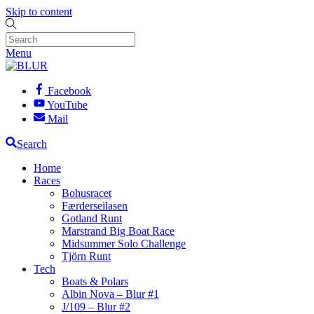
Skip to content
Menu
Facebook
YouTube
Mail
Search
Home
Races
Bohusracet
Færderseilasen
Gotland Runt
Marstrand Big Boat Race
Midsummer Solo Challenge
Tjörn Runt
Tech
Boats & Polars
Albin Nova – Blur #1
J/109 – Blur #2