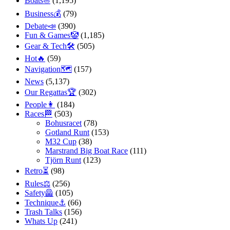
Boats⛵️
(1,195)
Business💰
(79)
Debate📣
(390)
Fun & Games🤡
(1,185)
Gear & Tech🛠
(505)
Hot🔥
(59)
Navigation🗺
(157)
News
(5,137)
Our Regattas🏆
(302)
People👩
(184)
Races🏁
(503)
Bohusracet
(78)
Gotland Runt
(153)
M32 Cup
(38)
Marstrand Big Boat Race
(111)
Tjörn Runt
(123)
Retro⏳
(98)
Rules⚖️
(256)
Safety🦺
(105)
Technique⚓️
(66)
Trash Talks
(156)
Whats Up
(241)