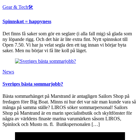
Gear & Tech🛠
Spinnskot = happyness
Det finns få saker som gör en seglare (i alla fall mig) så glada som
ny löpande rigg. Och det här är lite extra fint. Nytt spinnskot till
Open 7.50. Vi har ju velat segla den ett tag innan vi börjar byta
saker. Men nu börjar vi få lite koll på läget.
News
Sveriges bästa sommarjobb?
Bästa sommarhänget på Marstrand är antagligen Sailors Shop på
fredagen före Big Boat. Minns ni hur det var när man kunde vara så
många på samma ställe? LIROS söker sommarpersonal! Sailors
Shop på Marstrand är en marin specialistbutik och skyltfönster för
några av världens finaste marina varumärken såsom LIROS,
Spinlock och Musto m. fl. Butikspersonalen […]