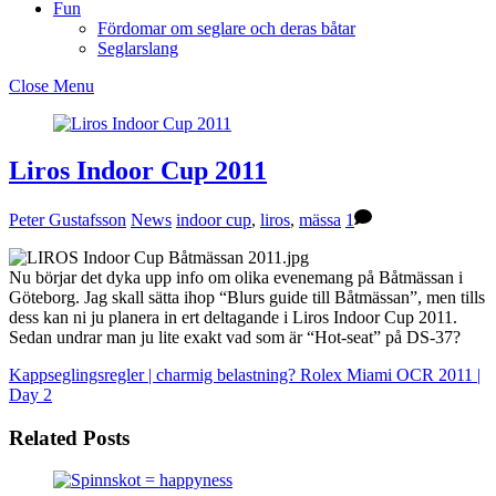
Fun
Fördomar om seglare och deras båtar
Seglarslang
Close Menu
Liros Indoor Cup 2011
Peter Gustafsson
News
indoor cup
,
liros
,
mässa
1
Nu börjar det dyka upp info om olika evenemang på Båtmässan i
Göteborg. Jag skall sätta ihop “Blurs guide till Båtmässan”, men tills
dess kan ni ju planera in ert deltagande i Liros Indoor Cup 2011.
Sedan undrar man ju lite exakt vad som är “Hot-seat” på DS-37?
Kappseglingsregler | charmig belastning?
Rolex Miami OCR 2011 |
Day 2
Related Posts