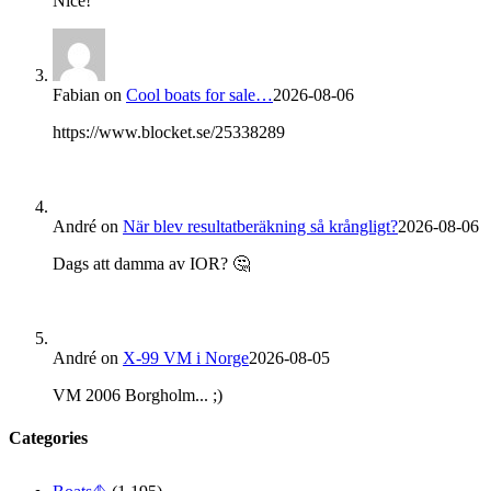
Nice!
Fabian
on
Cool boats for sale…
2026-08-06
https://www.blocket.se/25338289
André
on
När blev resultatberäkning så krångligt?
2026-08-06
Dags att damma av IOR? 🤔
André
on
X-99 VM i Norge
2026-08-05
VM 2006 Borgholm... ;)
Categories