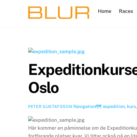
Skip
Home
Races
to
content
Expeditionkurse
Oslo
Navigation🗺
expedition
,
kurs
PETER GUSTAFSSON
Här kommer en påminnelse om de Expeditionkurs
fortfarande platser kvar. Vi tittar också på en li