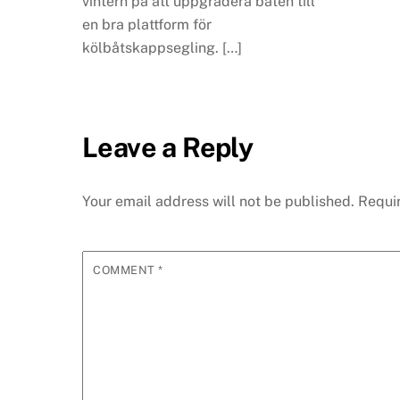
vintern på att uppgradera båten till
en bra plattform för
kölbåtskappsegling. […]
Leave a Reply
Your email address will not be published.
Requi
COMMENT
*