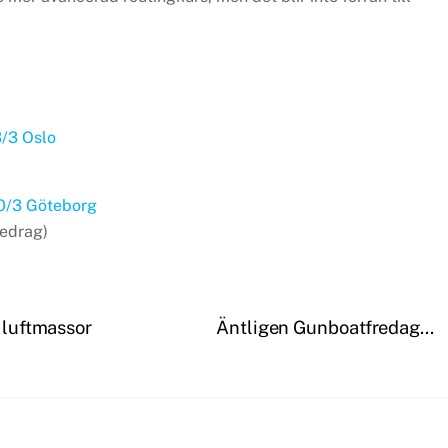
3/3 Oslo
20/3 Göteborg
edrag)
h luftmassor
Äntligen Gunboatfredag…