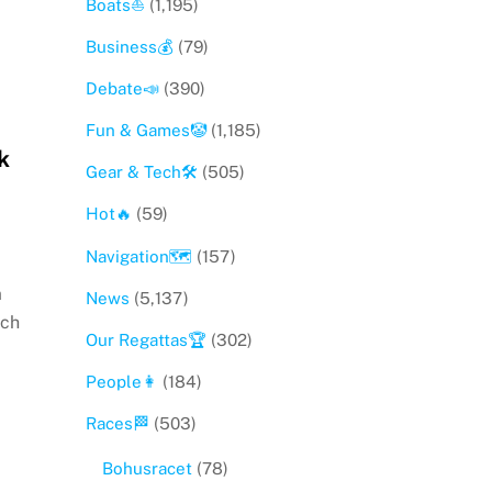
Boats⛵️
(1,195)
Business💰
(79)
Debate📣
(390)
Fun & Games🤡
(1,185)
k
Gear & Tech🛠
(505)
Hot🔥
(59)
Navigation🗺
(157)
m
News
(5,137)
och
Our Regattas🏆
(302)
People👩
(184)
Races🏁
(503)
Bohusracet
(78)