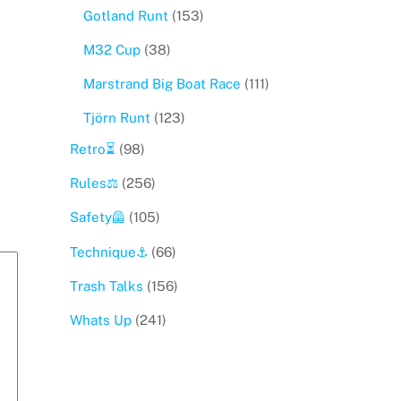
Gotland Runt
(153)
M32 Cup
(38)
Marstrand Big Boat Race
(111)
Tjörn Runt
(123)
Retro⏳
(98)
Rules⚖️
(256)
Safety🦺
(105)
Technique⚓️
(66)
Trash Talks
(156)
Whats Up
(241)