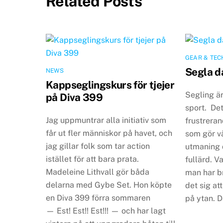
Related Posts
GEAR & TEC
Segla d
NEWS
Kappseglingskurs för tjejer
Segling är
på Diva 399
sport. Det
Jag uppmuntrar alla initiativ som
frustreran
får ut fler människor på havet, och
som gör vå
jag gillar folk som tar action
utmaning d
istället för att bara prata.
fullärd. V
Madeleine Lithvall gör båda
man har br
delarna med Gybe Set. Hon köpte
det sig a
en Diva 399 förra sommaren
på ytan. D
— Est! Est!! Est!!! — och har lagt