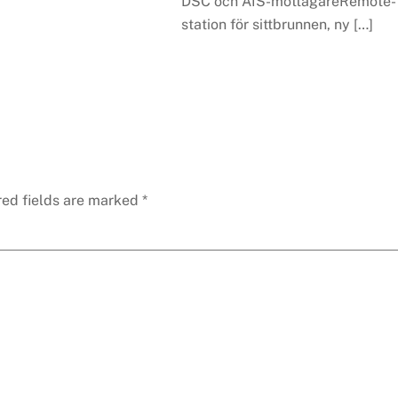
DSC och AIS-mottagareRemote-
station för sittbrunnen, ny […]
red fields are marked
*