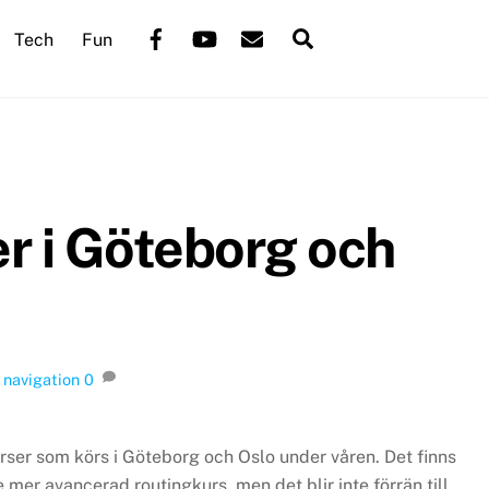
Back
Facebook
YouTube
Mail
Search
Tech
Fun
To
Top
r i Göteborg och
,
navigation
0
er som körs i Göteborg och Oslo under våren. Det finns
te mer avancerad routingkurs, men det blir inte förrän till