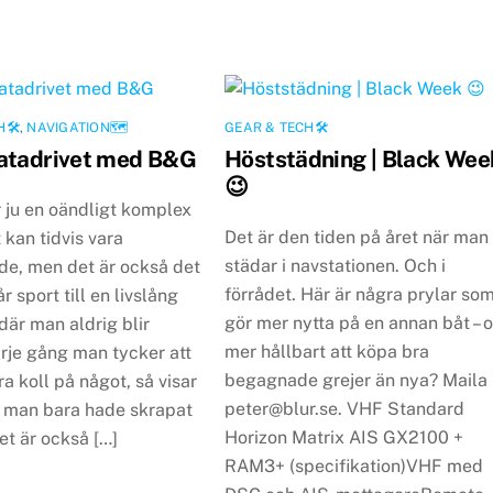
H🛠
,
NAVIGATION🗺
GEAR & TECH🛠
atadrivet med B&G
Höststädning | Black Wee
😉
 ju en oändligt komplex
Det är den tiden på året när man
 kan tidvis vara
städar i navstationen. Och i
de, men det är också det
förrådet. Här är några prylar so
r sport till en livslång
gör mer nytta på en annan båt – 
är man aldrig blir
mer hållbart att köpa bra
arje gång man tycker att
begagnade grejer än nya? Maila
a koll på något, så visar
peter@blur.se. VHF Standard
tt man bara hade skrapat
Horizon Matrix AIS GX2100 +
et är också […]
RAM3+ (specifikation)VHF med