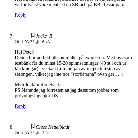
varför två st vore idealiskt en SB och på BB. Testar gärna.
Reply
Jocke_R
2011-03-23 @ 16:43
Hej Peter!
Denna blir perfekt till spinnfallet på expressen. Med oss som
testbänk får du minst 15-20 spinnsättningar (40 st i och ur
klickningar) i veckan from början av maj och resten av
säsongen, vilket jag inte tror “storbåtarna” ovan ger… :)
Mvh Joakim Rodebäck
PS Nämnde jag förresten att jag dessutom jobbar som
provningsingenjör DS
Reply
Claes Nettelbladt
2011-03-23 @ 17:01