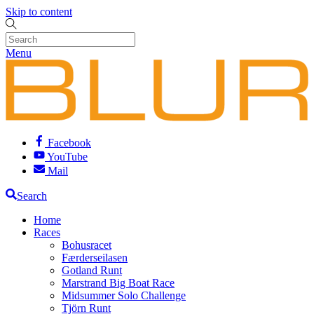
Skip to content
Menu
Facebook
YouTube
Mail
Search
Home
Races
Bohusracet
Færderseilasen
Gotland Runt
Marstrand Big Boat Race
Midsummer Solo Challenge
Tjörn Runt