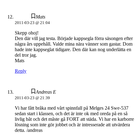
Mats
2011-03-23 @ 21:04
Skepp ohoj!
Den där vill jag testa. Började kappsegla förra säsongen efter
några års uppehåll. Valde mina nära vänner som gastar. Dom
hade inte kappseglat tidigare. Den där kan nog underlätta en
del tror jag.
Mats
Reply
Andreas E
2011-03-23 @ 21:39
Vi har fått bråka med vårt spinnfall på Melges 24 Swe-537
sedan start i klassen, och det är inte ok med oreda på en så
livlig båt och det måste gå FORT att städa. Vi har en karborre
lösning som inte gör jobbet och är intresserade att utvärdera
detta. /andreas