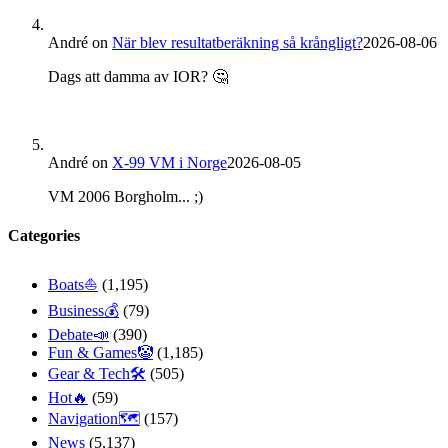
André
on
När blev resultatberäkning så krångligt?
2026-08-06
Dags att damma av IOR? 🤔
André
on
X-99 VM i Norge
2026-08-05
VM 2006 Borgholm... ;)
Categories
Boats⛵️
(1,195)
Business💰
(79)
Debate📣
(390)
Fun & Games🤡
(1,185)
Gear & Tech🛠
(505)
Hot🔥
(59)
Navigation🗺
(157)
News
(5,137)