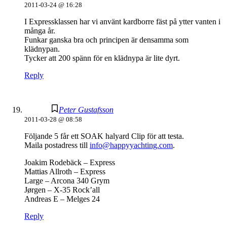
2011-03-24 @ 16:28
I Expressklassen har vi använt kardborre fäst på ytter vanten i
många år.
Funkar ganska bra och principen är densamma som
klädnypan.
Tycker att 200 spänn för en klädnypa är lite dyrt.
Reply
Peter Gustafsson
2011-03-28 @ 08:58
Följande 5 får ett SOAK halyard Clip för att testa.
Maila postadress till
info@happyyachting.com
.
Joakim Rodebäck – Express
Mattias Allroth – Express
Large – Arcona 340 Grym
Jørgen – X-35 Rock’all
Andreas E – Melges 24
Reply