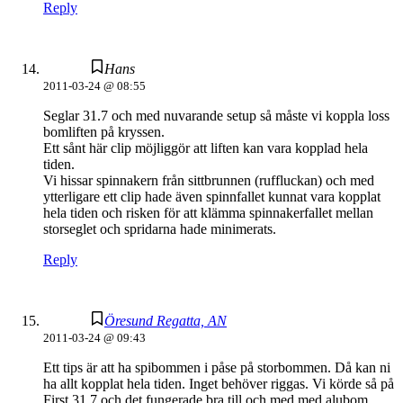
Reply
Hans
2011-03-24 @ 08:55
Seglar 31.7 och med nuvarande setup så måste vi koppla loss
bomliften på kryssen.
Ett sånt här clip möjliggör att liften kan vara kopplad hela
tiden.
Vi hissar spinnakern från sittbrunnen (ruffluckan) och med
ytterligare ett clip hade även spinnfallet kunnat vara kopplat
hela tiden och risken för att klämma spinnakerfallet mellan
storseglet och spridarna hade minimerats.
Reply
Öresund Regatta, AN
2011-03-24 @ 09:43
Ett tips är att ha spibommen i påse på storbommen. Då kan ni
ha allt kopplat hela tiden. Inget behöver riggas. Vi körde så på
First 31.7 och det fungerade bra till och med med alubom.