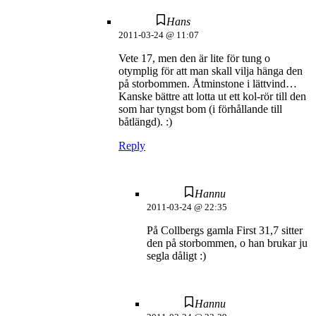
Hans
2011-03-24 @ 11:07
Vete 17, men den är lite för tung o
otymplig för att man skall vilja hänga den
på storbommen. Åtminstone i lättvind…
Kanske bättre att lotta ut ett kol-rör till den
som har tyngst bom (i förhållande till
båtlängd). :)
Reply
Hannu
2011-03-24 @ 22:35
På Collbergs gamla First 31,7 sitter
den på storbommen, o han brukar ju
segla dåligt :)
Hannu