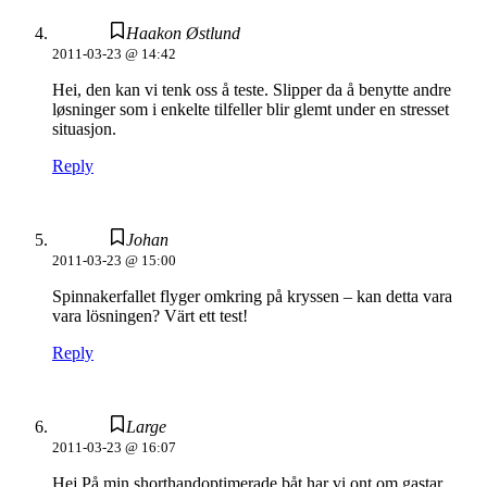
Haakon Østlund
2011-03-23 @ 14:42
Hei, den kan vi tenk oss å teste. Slipper da å benytte andre
løsninger som i enkelte tilfeller blir glemt under en stresset
situasjon.
Reply
Johan
2011-03-23 @ 15:00
Spinnakerfallet flyger omkring på kryssen – kan detta vara
vara lösningen? Värt ett test!
Reply
Large
2011-03-23 @ 16:07
Hej På min shorthandoptimerade båt har vi ont om gastar