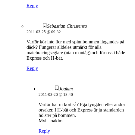
Reply
Sebastian Christenso
2011-03-25 @ 09:32
Varför kör inte fler med spinnbommen liggandes på
däck? Fungerar alldeles utmärkt för alla
matchracingseglare (utan mantåg) och för oss i både
Express och H-båt.
Reply
Joakim
2011-03-26 @ 18:46
Varför har ni kört så? Pga tyngden eller andra
orsaker. I H-båt och Express är ju standarden
hölster på bommen.
Mvh Joakim
Reply