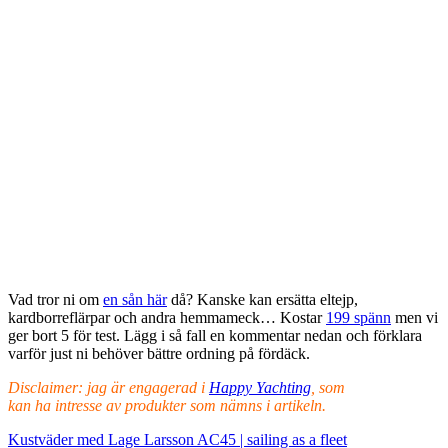
Vad tror ni om
en sån här
då? Kanske kan ersätta eltejp,
kardborreflärpar och andra hemmameck… Kostar
199 spänn
men vi
ger bort 5 för test. Lägg i så fall en kommentar nedan och förklara
varför just ni behöver bättre ordning på fördäck.
Disclaimer: jag är engagerad i
Happy Yachting
, som
kan ha intresse av produkter som nämns i artikeln.
Kustväder med Lage Larsson
AC45 | sailing as a fleet