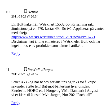
Henrik
2011-03-23 @ 20:34
En Holt-hake från Watski art 15532-56 gör samma sak,
åtminstone på en 470, kostar 49:- för två. Appliceras på vantet
med eltejp.
http://www.watski.se/Butiken/Produkt/?EnovaId=16271
Disclaimer: jag är inte engagerad i Watski eler Holt, och har
inget intresse av produkter som nämns i artikeln.
Reply
Rock'all v/Jørgen
2011-03-23 @ 20:52
Seiler X-35 og har behov for alle tips og triks for å knipe
sekunder i tette felt! Båt-mot-båt testing hver onsdag,
Færder’n, NORC etc i Norge og VM i Danmark i August –
vi er klare til å teste! Mvh Jørgen, Nor 202 “Rock’all”
Reply