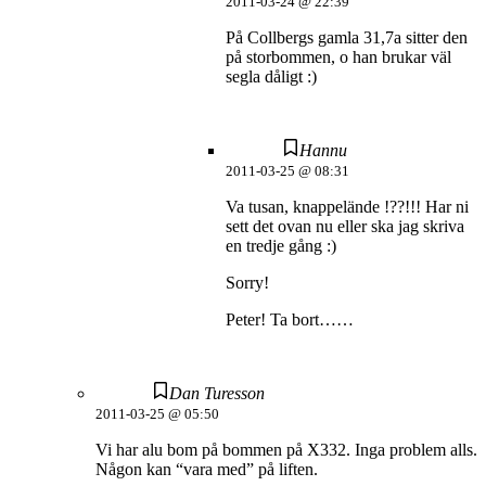
2011-03-24 @ 22:39
På Collbergs gamla 31,7a sitter den
på storbommen, o han brukar väl
segla dåligt :)
Hannu
2011-03-25 @ 08:31
Va tusan, knappelände !??!!! Har ni
sett det ovan nu eller ska jag skriva
en tredje gång :)
Sorry!
Peter! Ta bort……
Dan Turesson
2011-03-25 @ 05:50
Vi har alu bom på bommen på X332. Inga problem alls.
Någon kan “vara med” på liften.