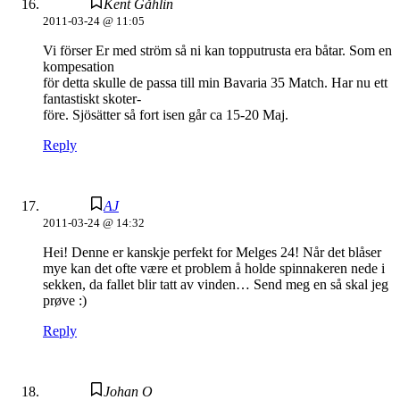
Kent Gåhlin
2011-03-24 @ 11:05
Vi förser Er med ström så ni kan topputrusta era båtar. Som en
kompesation
för detta skulle de passa till min Bavaria 35 Match. Har nu ett
fantastiskt skoter-
före. Sjösätter så fort isen går ca 15-20 Maj.
Reply
AJ
2011-03-24 @ 14:32
Hei! Denne er kanskje perfekt for Melges 24! Når det blåser
mye kan det ofte være et problem å holde spinnakeren nede i
sekken, da fallet blir tatt av vinden… Send meg en så skal jeg
prøve :)
Reply
Johan O