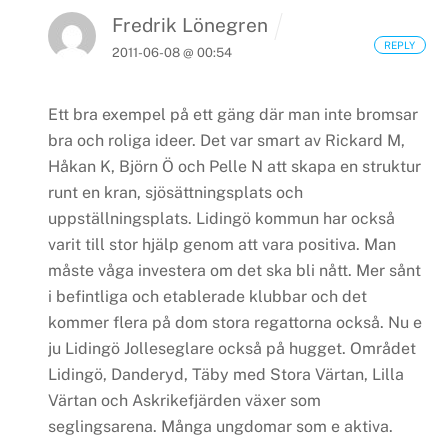
Fredrik Lönegren
REPLY
2011-06-08 @ 00:54
Ett bra exempel på ett gäng där man inte bromsar
bra och roliga ideer.
Det var smart av Rickard M,
Håkan K, Björn Ö och Pelle N att skapa en struktur
runt en kran, sjösättningsplats och
uppställningsplats. Lidingö kommun har också
varit till stor hjälp genom att vara positiva. Man
måste våga investera om det ska bli nått. Mer sånt
i befintliga och etablerade klubbar och det
kommer flera på dom stora regattorna också.
Nu e
ju Lidingö Jolleseglare också på hugget.
Området
Lidingö, Danderyd, Täby med Stora Värtan, Lilla
Värtan och Askrikefjärden växer som
seglingsarena. Många ungdomar som e aktiva.