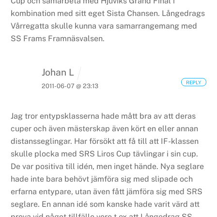
Cup och samarbeta med Hjuviks Grand Final i
kombination med sitt eget Sista Chansen.
Långedrags
Vårregatta skulle kunna vara samarrangemang med
SS Frams Framnäsvalsen.
Johan L
REPLY
2011-06-07 @ 23:13
Jag tror entypsklasserna hade mått bra av att deras
cuper och även mästerskap även kört en eller annan
distansseglingar. Har försökt att få till att IF-klassen
skulle plocka med SRS Liros Cup tävlingar i sin cup.
De var positiva till idén, men inget hände. Nya seglare
hade inte bara behövt jämföra sig med slipade och
erfarna entypare, utan även fått jämföra sig med SRS
seglare.
En annan idé som kanske hade varit värd att
prova vid något tillfälle vore t ex att
Långedrag SS