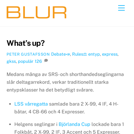
Skip
Back
Men
to
To
content
Top
What’s up?
Debate📣
,
Rules⚖️
entyp
,
express
,
PETER GUSTAFSSON
gkss
,
populär
126
Medans många av SRS- och shorthandedseglingarna
slår deltagarrekord, verkar traditionellt starka
entypsklasser ha det betydligt svårare.
LSS vårregatta
samlade bara 2 X-99, 4 IF, 4 H-
båtar, 4 CB-66 och 4 Expresser.
Helgens seglingar i
Björlanda Cup
lockade bara 1
Folkbåt, 2 X-99, 2 IF, 3 Accent och 5 Expresser.