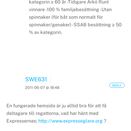
kategorin ≥ 60 år
-Tidigare Arkö Runt
vinnare
-100 % familjebesättning
-Utan
spinnaker (för båt som normalt för
spinnaker/genaker)
-SSAB besättning ≥ 50
% av kategorin.
SWE631
REPLY
2011-06-07 @ 18:48
En fungerade hemsida är ju alltid bra för att få
deltagare till regattorna, vad har hänt med
Expressernas;
http://www.expresseglare.org
?