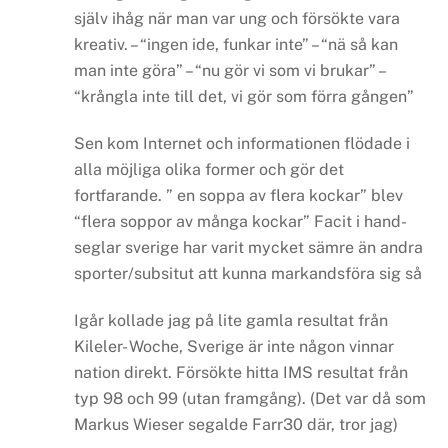
själv ihåg när man var ung och försökte vara
kreativ.
– “ingen ide, funkar inte”
– “nä så kan
man inte göra”
– “nu gör vi som vi brukar”
–
“krångla inte till det, vi gör som förra gången”
Sen kom Internet och informationen flödade i
alla möjliga olika former och gör det
fortfarande.
” en soppa av flera kockar” blev
“flera soppor av många kockar”
Facit i hand-
seglar sverige har varit mycket sämre än andra
sporter/subsitut att kunna markandsföra sig så
Igår kollade jag på lite gamla resultat från
Kileler- Woche, Sverige är inte någon vinnar
nation direkt. Försökte hitta IMS resultat från
typ 98 och 99 (utan framgång).
(Det var då som
Markus Wieser segalde Farr30 där, tror jag)