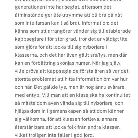
generationen inte har seglat, eftersom det
åtminstånde ger lite utrymme att bli bra på nåt
som inte farsan kan ( så bra).
Information: det
känns som att arrangörer vänder sig till etablerade
kappseglare i för stor grad. tror det är väldigt lite
som gjörs för att locka till sig nybörjare i
klasserna, och det har även gällt srs/lys, men där
kan en förbättring skönjas numer.
När jag själv
ville pröva att kappsegla de första åren så var det
största problemet att hitta information om var hur
och när. Det gällde lys, men är nog ännu svårare
med entyp.
Vill man att en klass ska ha kontinuitet
så måste dom även vända sig till nybörjare, och
hjälpa dom in i gemenskapen så att dom känner
sig välkomna, för att klassen fortleva. annars
återstår bara att locka folk från andra klasser,
vilket troligen inte faller i god jord.