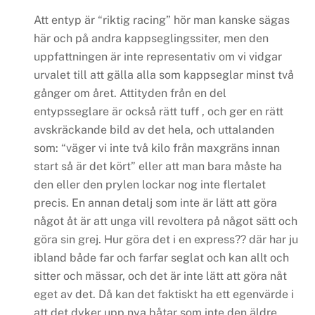
Att entyp är “riktig racing” hör man kanske sägas
här och på andra kappseglingssiter, men den
uppfattningen är inte representativ om vi vidgar
urvalet till att gälla alla som kappseglar minst två
gånger om året.
Attityden från en del
entypsseglare är också rätt tuff , och ger en rätt
avskräckande bild av det hela, och uttalanden
som: “väger vi inte två kilo från maxgräns innan
start så är det kört” eller att man bara måste ha
den eller den prylen lockar nog inte flertalet
precis.
En annan detalj som inte är lätt att göra
något åt är att unga vill revoltera på något sätt och
göra sin grej. Hur göra det i en express?? där har ju
ibland både far och farfar seglat och kan allt och
sitter och mässar, och det är inte lätt att göra nåt
eget av det. Då kan det faktiskt ha ett egenvärde i
att det dyker upp nya båtar som inte den äldre