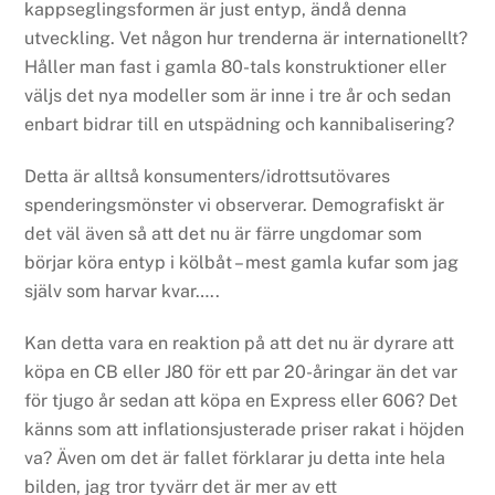
kappseglingsformen är just entyp, ändå denna
utveckling. Vet någon hur trenderna är internationellt?
Håller man fast i gamla 80-tals konstruktioner eller
väljs det nya modeller som är inne i tre år och sedan
enbart bidrar till en utspädning och kannibalisering?
Detta är alltså konsumenters/idrottsutövares
spenderingsmönster vi observerar. Demografiskt är
det väl även så att det nu är färre ungdomar som
börjar köra entyp i kölbåt – mest gamla kufar som jag
själv som harvar kvar…..
Kan detta vara en reaktion på att det nu är dyrare att
köpa en CB eller J80 för ett par 20-åringar än det var
för tjugo år sedan att köpa en Express eller 606? Det
känns som att inflationsjusterade priser rakat i höjden
va? Även om det är fallet förklarar ju detta inte hela
bilden, jag tror tyvärr det är mer av ett