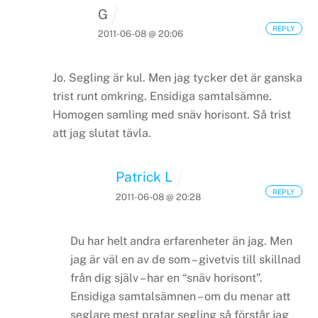
G
REPLY
2011-06-08 @ 20:06
Jo. Segling är kul. Men jag tycker det är ganska
trist runt omkring. Ensidiga samtalsämne.
Homogen samling med snäv horisont. Så trist
att jag slutat tävla.
Patrick L
REPLY
2011-06-08 @ 20:28
Du har helt andra erfarenheter än jag. Men
jag är väl en av de som – givetvis till skillnad
från dig själv – har en “snäv horisont”.
Ensidiga samtalsämnen – om du menar att
seglare mest pratar segling så förstår jag