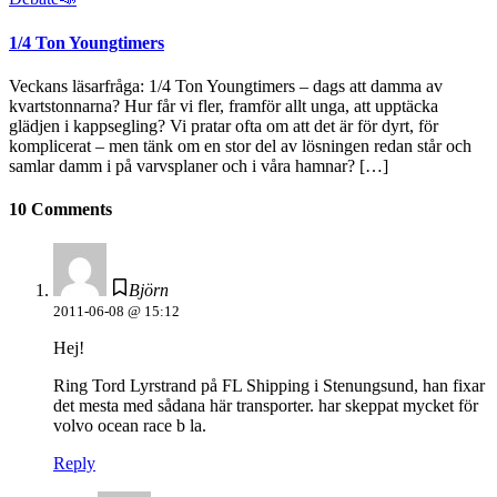
1/4 Ton Youngtimers
Veckans läsarfråga: 1/4 Ton Youngtimers – dags att damma av
kvartstonnarna? Hur får vi fler, framför allt unga, att upptäcka
glädjen i kappsegling? Vi pratar ofta om att det är för dyrt, för
komplicerat – men tänk om en stor del av lösningen redan står och
samlar damm i på varvsplaner och i våra hamnar? […]
10 Comments
Björn
2011-06-08 @ 15:12
Hej!
Ring Tord Lyrstrand på FL Shipping i Stenungsund, han fixar
det mesta med sådana här transporter. har skeppat mycket för
volvo ocean race b la.
Reply