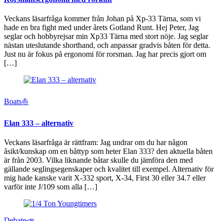
Veckans läsarfråga kommer från Johan på Xp-33 Tärna, som vi
hade en bra fight med under årets Gotland Runt. Hej Peter, Jag
seglar och hobbyrejsar min Xp33 Tärna med stort nöje. Jag seglar
nästan uteslutande shorthand, och anpassar gradvis båten för detta.
Just nu är fokus på ergonomi för rorsman. Jag har precis gjort om
[…]
Boats⛵️
Elan 333 – alternativ
Veckans läsarfråga är rättfram: Jag undrar om du har någon
åsikt/kunskap om en båttyp som heter Elan 333? den aktuella båten
är från 2003. Vilka liknande båtar skulle du jämföra den med
gällande seglingsegenskaper och kvalitet till exempel. Alternativ för
mig hade kanske varit X‑332 sport, X‑34, First 30 eller 34.7 eller
varför inte J/109 som alla […]
Debate📣