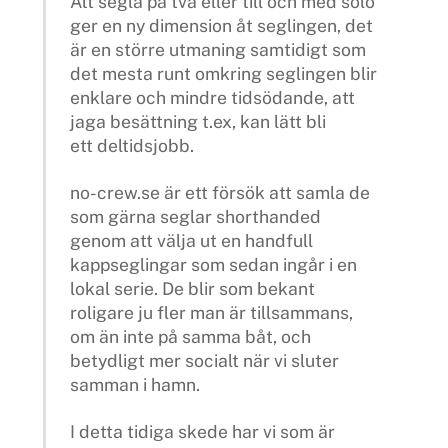
Att segla på två eller till och med solo
ger en ny dimension åt seglingen, det
är en större utmaning samtidigt som
det mesta runt omkring seglingen blir
enklare och mindre tidsödande, att
jaga besättning t.ex, kan lätt bli
ett deltidsjobb.
no-crew.se är ett försök att samla de
som gärna seglar shorthanded
genom att välja ut en handfull
kappseglingar som sedan ingår i en
lokal serie. De blir som bekant
roligare ju fler man är tillsammans,
om än inte på samma båt, och
betydligt mer socialt när vi sluter
samman i hamn.
I detta tidiga skede har vi som är