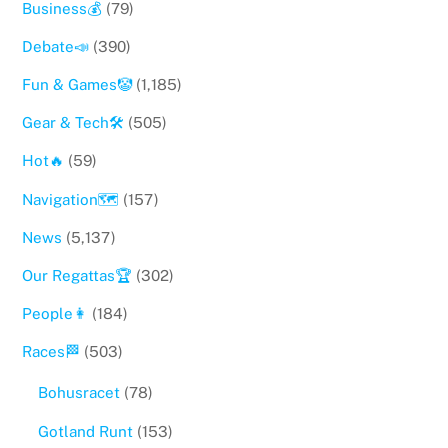
Business💰
(79)
Debate📣
(390)
Fun & Games🤡
(1,185)
Gear & Tech🛠
(505)
Hot🔥
(59)
Navigation🗺
(157)
News
(5,137)
Our Regattas🏆
(302)
People👩
(184)
Races🏁
(503)
Bohusracet
(78)
Gotland Runt
(153)