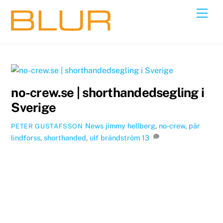
Skip
Back
Men
to
To
content
Top
no-crew.se | shorthandedsegling i
Sverige
News
jimmy hellberg
,
no-crew
,
pär
PETER GUSTAFSSON
lindforss
,
shorthanded
,
ulf brändström
13