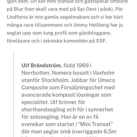
igen dem. Ulf kör mini transat och gästspelar ombord
på Blur (han skall vara med på Spi Oest i påsk), Pär
Lindforss är min gamle segelmakare och vi har kört
många race tillsammans och Jimmy Hellberg har ju
seglat upp som tung profil som gästbloggare,
föreläsare och i tekniska kommittén på SSF.
Ulf Brändström
, född 1969 i
Norrbotten. Numera bosatt i Vaxholm
utanför Stockholm. Jobbar för Umeco
Composite som Försäljningschef med
avancerade komposit lösningar som
specialitet. Ulf brinner för
shorthandsegling och för i synnerhet
för solosegling. Han är en av få
svenskar som startat i “Mini Transat”
där man seglar små överriggade 6,5m