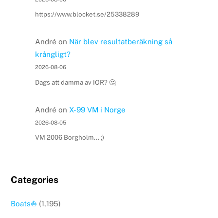
https://www.blocket.se/25338289
André
on
När blev resultatberäkning så
krångligt?
2026-08-06
Dags att damma av IOR? 🤔
André
on
X-99 VM i Norge
2026-08-05
VM 2006 Borgholm... ;)
Categories
Boats⛵️
(1,195)