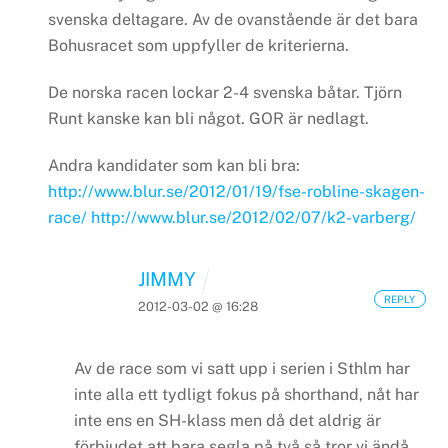
svenska deltagare. Av de ovanstående är det bara
Bohusracet som uppfyller de kriterierna.
De norska racen lockar 2-4 svenska båtar. Tjörn
Runt kanske kan bli något. GOR är nedlagt.
Andra kandidater som kan bli bra:
http://www.blur.se/2012/01/19/fse-robline-skagen-
race/
http://www.blur.se/2012/02/07/k2-varberg/
JIMMY
REPLY
2012-03-02 @ 16:28
Av de race som vi satt upp i serien i Sthlm har
inte alla ett tydligt fokus på shorthand, nåt har
inte ens en SH-klass men då det aldrig är
förbjudet att bara segla på två så tror vi ändå