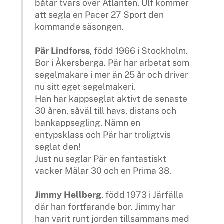
båtar tvärs över Atlanten. Ulf kommer
att segla en Pacer 27 Sport den
kommande säsongen.
Pär Lindforss
, född 1966 i Stockholm.
Bor i Åkersberga. Pär har arbetat som
segelmakare i mer än 25 år och driver
nu sitt eget segelmakeri.
Han har kappseglat aktivt de senaste
30 åren, såväl till havs, distans och
bankappsegling. Nämn en
entypsklass och Pär har troligtvis
seglat den!
Just nu seglar Pär en fantastiskt
vacker Mälar 30 och en Prima 38.
Jimmy Hellberg
, född 1973 i Järfälla
där han fortfarande bor. Jimmy har
han varit runt jorden tillsammans med