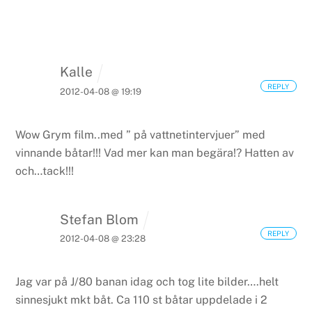
Kalle
REPLY
2012-04-08 @ 19:19
Wow
Grym film..med ” på vattnetintervjuer” med
vinnande båtar!!! Vad mer kan man begära!?
Hatten av
och…tack!!!
Stefan Blom
REPLY
2012-04-08 @ 23:28
Jag var på J/80 banan idag och tog lite bilder….helt
sinnesjukt mkt båt. Ca 110 st båtar uppdelade i 2