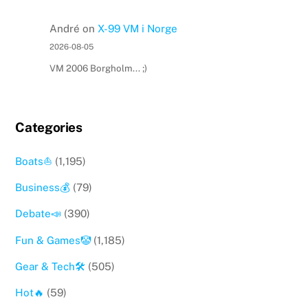
André
on
X-99 VM i Norge
2026-08-05
VM 2006 Borgholm... ;)
Categories
Boats⛵️
(1,195)
Business💰
(79)
Debate📣
(390)
Fun & Games🤡
(1,185)
Gear & Tech🛠
(505)
Hot🔥
(59)