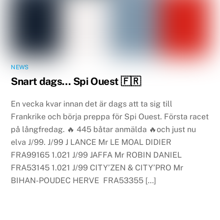
NEWS
Snart dags… Spi Ouest 🇫🇷
En vecka kvar innan det är dags att ta sig till
Frankrike och börja preppa för Spi Ouest. Första racet
på långfredag. 🔥 445 båtar anmälda 🔥och just nu
elva J/99. J/99 J LANCE Mr LE MOAL DIDIER
FRA99165 1.021 J/99 JAFFA Mr ROBIN DANIEL
FRA53145 1.021 J/99 CITY’ZEN & CITY’PRO Mr
BIHAN-POUDEC HERVE FRA53355 […]