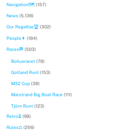
Navigation🗺
(157)
News
(5,136)
Our Regattas🏆
(302)
People👩
(184)
Races🏁
(503)
Bohusracet
(78)
Gotland Runt
(153)
M32 Cup
(38)
Marstrand Big Boat Race
(111)
Tjörn Runt
(123)
Retro⏳
(98)
Rules⚖️
(256)