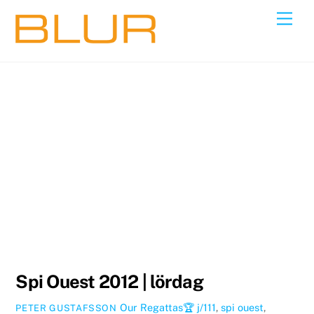
Skip
Back
Men
to
To
content
Top
Spi Ouest 2012 | lördag
Our Regattas🏆
j/111
,
spi ouest
,
PETER GUSTAFSSON