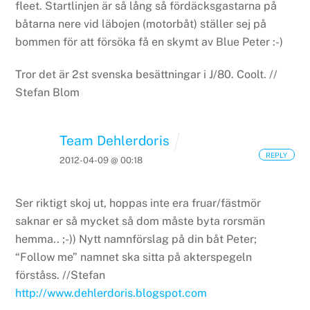
fleet. Startlinjen är så lång så fördäcksgastarna på
båtarna nere vid läbojen (motorbåt) ställer sej på
bommen för att försöka få en skymt av Blue Peter :-)
Tror det är 2st svenska besättningar i J/80. Coolt.
//
Stefan Blom
Team Dehlerdoris
REPLY
2012-04-09 @ 00:18
Ser riktigt skoj ut, hoppas inte era fruar/fästmör
saknar er så mycket så dom måste byta rorsmän
hemma.. ;-))
Nytt namnförslag på din båt Peter;
“Follow me” namnet ska sitta på akterspegeln
förståss.
//Stefan
http://www.dehlerdoris.blogspot.com