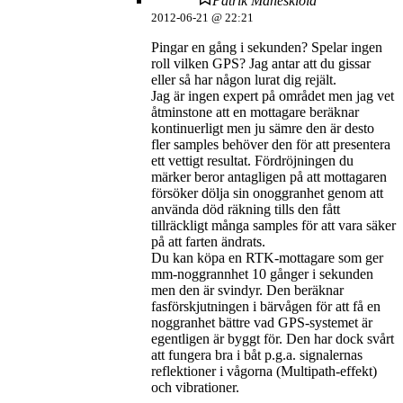
Patrik Måneskiöld
2012-06-21 @ 22:21
Pingar en gång i sekunden? Spelar ingen
roll vilken GPS? Jag antar att du gissar
eller så har någon lurat dig rejält.
Jag är ingen expert på området men jag vet
åtminstone att en mottagare beräknar
kontinuerligt men ju sämre den är desto
fler samples behöver den för att presentera
ett vettigt resultat. Fördröjningen du
märker beror antagligen på att mottagaren
försöker dölja sin onoggranhet genom att
använda död räkning tills den fått
tillräckligt många samples för att vara säker
på att farten ändrats.
Du kan köpa en RTK-mottagare som ger
mm-noggrannhet 10 gånger i sekunden
men den är svindyr. Den beräknar
fasförskjutningen i bärvågen för att få en
noggranhet bättre vad GPS-systemet är
egentligen är byggt för. Den har dock svårt
att fungera bra i båt p.g.a. signalernas
reflektioner i vågorna (Multipath-effekt)
och vibrationer.