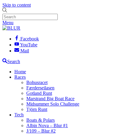
Skip to content
Menu
Facebook
YouTube
Mail
Search
Home
Races
Bohusracet
Færderseilasen
Gotland Runt
Marstrand Big Boat Race
Midsummer Solo Challenge
Tjörn Runt
Tech
Boats & Polars
Albin Nova – Blur #1
J/109 – Blur #2