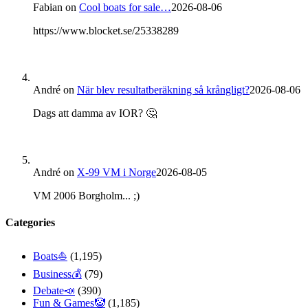
Fabian
on
Cool boats for sale…
2026-08-06
https://www.blocket.se/25338289
André
on
När blev resultatberäkning så krångligt?
2026-08-06
Dags att damma av IOR? 🤔
André
on
X-99 VM i Norge
2026-08-05
VM 2006 Borgholm... ;)
Categories
Boats⛵️
(1,195)
Business💰
(79)
Debate📣
(390)
Fun & Games🤡
(1,185)