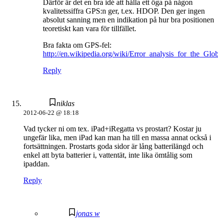
Därför är det en bra idé att hålla ett öga på någon
kvalitetssiffra GPS:n ger, t.ex. HDOP. Den ger ingen
absolut sanning men en indikation på hur bra positionen
teoretiskt kan vara för tillfället.
Bra fakta om GPS-fel:
http://en.wikipedia.org/wiki/Error_analysis_for_the_Gl
Reply
niklas
2012-06-22 @ 18:18
Vad tycker ni om tex. iPad+iRegatta vs prostart? Kostar ju
ungefär lika, men iPad kan man ha till en massa annat också i
fortsättningen. Prostarts goda sidor är lång batterilängd och
enkel att byta batterier i, vattentät, inte lika ömtålig som
ipaddan.
Reply
jonas w