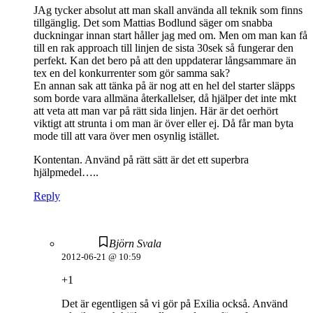
JAg tycker absolut att man skall använda all teknik som finns
tillgänglig. Det som Mattias Bodlund säger om snabba
duckningar innan start håller jag med om. Men om man kan få
till en rak approach till linjen de sista 30sek så fungerar den
perfekt. Kan det bero på att den uppdaterar långsammare än
tex en del konkurrenter som gör samma sak?
En annan sak att tänka på är nog att en hel del starter släpps
som borde vara allmäna återkallelser, då hjälper det inte mkt
att veta att man var på rätt sida linjen. Här är det oerhört
viktigt att strunta i om man är över eller ej. Då får man byta
mode till att vara över men osynlig istället.
Kontentan. Använd på rätt sätt är det ett superbra
hjälpmedel…..
Reply
Björn Svala
2012-06-21 @ 10:59
+1
Det är egentligen så vi gör på Exilia också. Använd