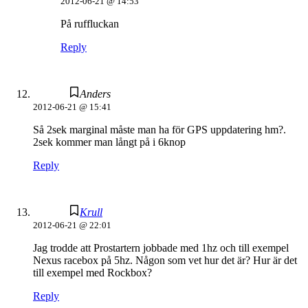
2012-06-21 @ 14:53
På ruffluckan
Reply
Anders
2012-06-21 @ 15:41
Så 2sek marginal måste man ha för GPS uppdatering hm?.
2sek kommer man långt på i 6knop
Reply
Krull
2012-06-21 @ 22:01
Jag trodde att Prostartern jobbade med 1hz och till exempel
Nexus racebox på 5hz. Någon som vet hur det är? Hur är det
till exempel med Rockbox?
Reply