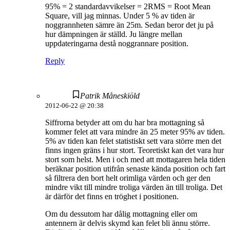
95% = 2 standardavvikelser = 2RMS = Root Mean
Square, vill jag minnas. Under 5 % av tiden är
noggrannheten sämre än 25m. Sedan beror det ju på
hur dämpningen är ställd. Ju längre mellan
uppdateringarna destå noggrannare position.
Reply
Patrik Måneskiöld
2012-06-22 @ 20:38
Siffrorna betyder att om du har bra mottagning så
kommer felet att vara mindre än 25 meter 95% av tiden.
5% av tiden kan felet statistiskt sett vara större men det
finns ingen gräns i hur stort. Teoretiskt kan det vara hur
stort som helst. Men i och med att mottagaren hela tiden
beräknar position utifrån senaste kända position och fart
så filtrera den bort helt orimliga värden och ger den
mindre vikt till mindre troliga värden än till troliga. Det
är därför det finns en tröghet i positionen.
Om du dessutom har dålig mottagning eller om
antennern är delvis skymd kan felet bli ännu större.