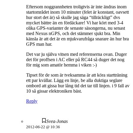
Eftersom noggrannheten troligtvis är inte ändras inom
startområdet inom 10 minuter (felet är konstant, oavsett
hur stort det är) så skulle jag säga “tillräckligt” dvs
mycket bättre än en fördäckare! Vi har kört med 3-4
olika GPS-varianter de senaste säsongerna, nu senast
med Nexus nGPS, och det stämmer sjukt bra. Min
känsla är att det är en mjukvarufråga snarare än hur bra
GPS man har.
Det var ju själva vitsen med referenserna ovan. Duger
det för proffsen i AC eller på RC44 så duger det nog
för mig som amatör hemma i viken :-)
Tipset för de som är tveksamma är att köra startträning
ett par kvällar. Lägg en linje, be alla duktiga seglare
ombord att gissa hur lång tid det tar till linjen. i 9 fall av
10 så gissar elektroniken bäst.
Reply
Svea-Jonas
2012-06-22 @ 10:36