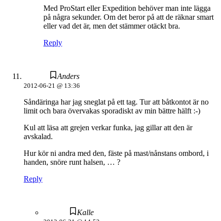
Med ProStart eller Expedition behöver man inte lägga
på några sekunder. Om det beror på att de räknar smart
eller vad det är, men det stämmer otäckt bra.
Reply
Anders
2012-06-21 @ 13:36
Såndäringa har jag sneglat på ett tag. Tur att båtkontot är no
limit och bara övervakas sporadiskt av min bättre hälft :-)
Kul att läsa att grejen verkar funka, jag gillar att den är
avskalad.
Hur kör ni andra med den, fäste på mast/nånstans ombord, i
handen, snöre runt halsen, … ?
Reply
Kalle