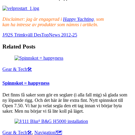
Disclaimer: jag är engagerad i
Happy Yachting
, som
kan ha intresse av produkter som nämns i artikeln.
J/92S Trimkväll
DesTopNews 2012-25
Related Posts
Gear & Tech🛠
Spinnskot = happyness
Det finns få saker som gör en seglare (i alla fall mig) så glada som
ny löpande rigg. Och det här är lite extra fint. Nytt spinnskot till
Open 7.50. Vi har ju velat segla den ett tag innan vi börjar byta
saker. Men nu börjar vi få lite koll på läget.
Gear & Tech🛠
,
Navigation🗺