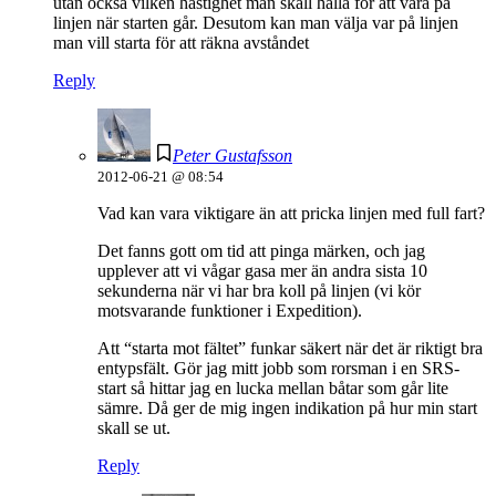
utan också vilken hastighet man skall hålla för att vara på
linjen när starten går. Desutom kan man välja var på linjen
man vill starta för att räkna avståndet
Reply
Peter Gustafsson
2012-06-21 @ 08:54
Vad kan vara viktigare än att pricka linjen med full fart?
Det fanns gott om tid att pinga märken, och jag
upplever att vi vågar gasa mer än andra sista 10
sekunderna när vi har bra koll på linjen (vi kör
motsvarande funktioner i Expedition).
Att “starta mot fältet” funkar säkert när det är riktigt bra
entypsfält. Gör jag mitt jobb som rorsman i en SRS-
start så hittar jag en lucka mellan båtar som går lite
sämre. Då ger de mig ingen indikation på hur min start
skall se ut.
Reply