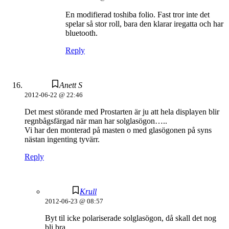
En modifierad toshiba folio. Fast tror inte det
spelar så stor roll, bara den klarar iregatta och har
bluetooth.
Reply
Anett S
2012-06-22 @ 22:46
Det mest störande med Prostarten är ju att hela displayen blir
regnbågsfärgad när man har solglasögon…..
Vi har den monterad på masten o med glasögonen på syns
nästan ingenting tyvärr.
Reply
Krull
2012-06-23 @ 08:57
Byt til icke polariserade solglasögon, då skall det nog
bli bra