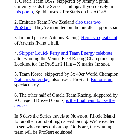
1. Oracle Team USA, skippered by Jimmy Spithill,
currently leads the Series standings. If you closely in
this photo
, Spithill uses 2 ProStarts on his AC 45.
2. Emirates Team New Zealand
also uses two
ProStarts
. They’re mounted on the middle support spar.
3. In third place is Artemis Racing.
Here is a great shot
of Artemis flying a hull.
4.
Skipper Louick Perry and Team Energy celebrate
after winning the Venice Fleet Racing Championship.
Looking for the ProStart? Hint – X marks the spot.
5. Team Korea, skippered by 3x 49er World Champion
Nathan Outteridge
, also uses a ProStart.
Bottoms up
,
spectacularly.
6. The other half of Oracle Team Racing, skippered by
AC legend Russell Coutts,
is the final team to use the
device
.
In 5 days the Series travels to Newport, Rhode Island
for another round of high-speed racing. We’re excited
to see who comes out on top. Odds are, the winning
team will be ProStart equipped.