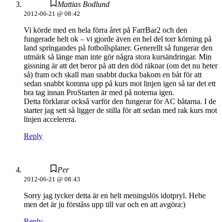
Mattias Bodlund
2012-06-21 @ 08:42
Vi körde med en hela förra året på FarrBar2 och den
fungerade helt ok – vi gjorde även en hel del torr körning på
land springandes på fotbollsplaner. Generellt så fungerar den
utmärk så länge man inte gör några stora kursändringar. Min
gissning är att det beror på att den död räknar (om det nu heter
så) fram och skall man snabbt ducka bakom en båt för att
sedan snabbt komma upp på kurs mot linjen igen så tar det ett
bra tag innan ProStarten är med på noterna igen.
Detta förklarar också varför den fungerar för AC båtarna. I de
starter jag sett så ligger de stilla för att sedan med rak kurs mot
linjen accelerera.
Reply
Per
2012-06-21 @ 08:43
Sorry jag tycker detta är en helt meningslös idotpryl. Hehe
men det är ju förståss upp till var och en att avgöra:)
Reply