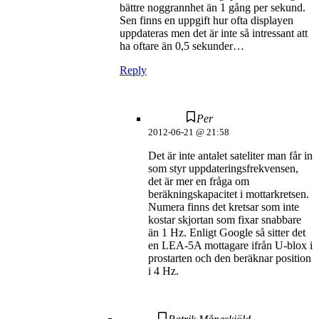
bättre noggrannhet än 1 gång per sekund.
Sen finns en uppgift hur ofta displayen
uppdateras men det är inte så intressant att
ha oftare än 0,5 sekunder…
Reply
Per
2012-06-21 @ 21:58
Det är inte antalet sateliter man får in
som styr uppdateringsfrekvensen,
det är mer en fråga om
beräkningskapacitet i mottarkretsen.
Numera finns det kretsar som inte
kostar skjortan som fixar snabbare
än 1 Hz. Enligt Google så sitter det
en LEA-5A mottagare ifrån U-blox i
prostarten och den beräknar position
i 4 Hz.