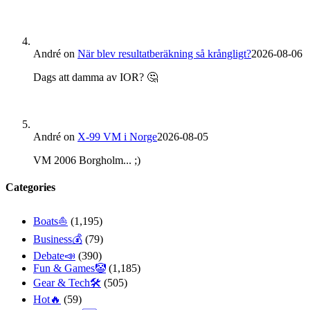
André
on
När blev resultatberäkning så krångligt?
2026-08-06
Dags att damma av IOR? 🤔
André
on
X-99 VM i Norge
2026-08-05
VM 2006 Borgholm... ;)
Categories
Boats⛵️
(1,195)
Business💰
(79)
Debate📣
(390)
Fun & Games🤡
(1,185)
Gear & Tech🛠
(505)
Hot🔥
(59)