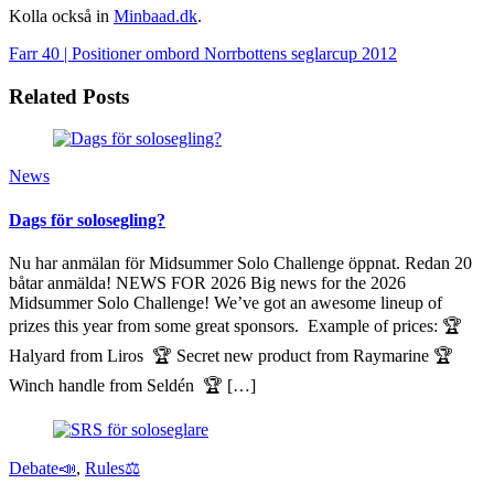
Kolla också in
Minbaad.dk
.
Farr 40 | Positioner ombord
Norrbottens seglarcup 2012
Related Posts
News
Dags för solosegling?
Nu har anmälan för Midsummer Solo Challenge öppnat. Redan 20
båtar anmälda! NEWS FOR 2026 Big news for the 2026
Midsummer Solo Challenge! We’ve got an awesome lineup of
prizes this year from some great sponsors. Example of prices: 🏆
Halyard from Liros 🏆 Secret new product from Raymarine 🏆
Winch handle from Seldén 🏆 […]
Debate📣
,
Rules⚖️