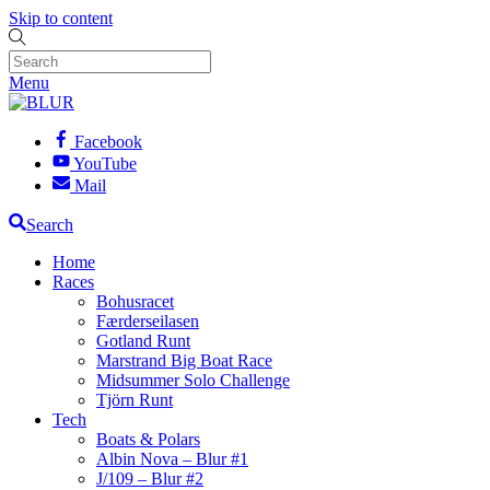
Skip to content
Menu
Facebook
YouTube
Mail
Search
Home
Races
Bohusracet
Færderseilasen
Gotland Runt
Marstrand Big Boat Race
Midsummer Solo Challenge
Tjörn Runt
Tech
Boats & Polars
Albin Nova – Blur #1
J/109 – Blur #2