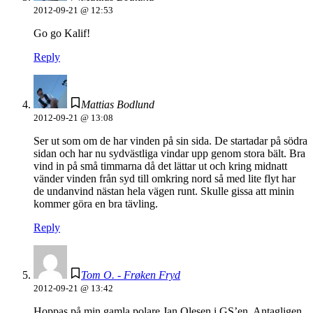
2012-09-21 @ 12:53
Go go Kalif!
Reply
Mattias Bodlund
2012-09-21 @ 13:08
Ser ut som om de har vinden på sin sida. De startadar på södra
sidan och har nu sydvästliga vindar upp genom stora bält. Bra
vind in på små timmarna då det lättar ut och kring midnatt
vänder vinden från syd till omkring nord så med lite flyt har
de undanvind nästan hela vägen runt. Skulle gissa att minin
kommer göra en bra tävling.
Reply
Tom O. - Frøken Fryd
2012-09-21 @ 13:42
Hoppas på min gamla polare Jan Olesen i GS’en. Antagligen