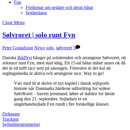
Fun
Fördomar om seglare och deras båtar
Seglarslang
Close Menu
Sølvroret | solo runt Fyn
Peter Gustafsson
News
solo
,
sølvroret
5
Danska
BådNyt
hänger på solotrenden och arrangerar Sølvroret, ett
solorace runt Fyn, med start idag. Ett 15-tal båtar måste anses ok då
det är ett tufft race sent på säsongen. Förresten är det kul att
seglingsmedia är aktiva och arrangerar race. Way to go!
Vær med til at skrive et nyt kapitel i dansk sejlsports
historie når Danmarks hårdeste udfordring for sejlere
SølvRoret – havets jernmand, løber af stablen for første
gang den 21. september. Sejladsen er en
singlehandsejlads Fyn rundt i fire forskellige klasser.
Deltagare
Tracking
Sejladsbestemmelser