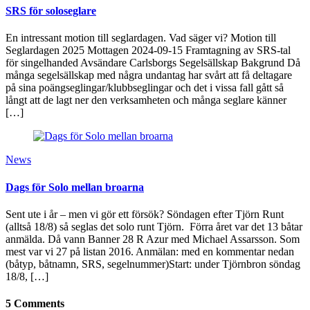
SRS för soloseglare
En intressant motion till seglardagen. Vad säger vi? Motion till
Seglardagen 2025 Mottagen 2024-09-15 Framtagning av SRS-tal
för singelhanded Avsändare Carlsborgs Segelsällskap Bakgrund Då
många segelsällskap med några undantag har svårt att få deltagare
på sina poängseglingar/klubbseglingar och det i vissa fall gått så
långt att de lagt ner den verksamheten och många seglare känner
[…]
News
Dags för Solo mellan broarna
Sent ute i år – men vi gör ett försök? Söndagen efter Tjörn Runt
(alltså 18/8) så seglas det solo runt Tjörn. Förra året var det 13 båtar
anmälda. Då vann Banner 28 R Azur med Michael Assarsson. Som
mest var vi 27 på listan 2016. Anmälan: med en kommentar nedan
(båtyp, båtnamn, SRS, segelnummer)Start: under Tjörnbron söndag
18/8, […]
5 Comments