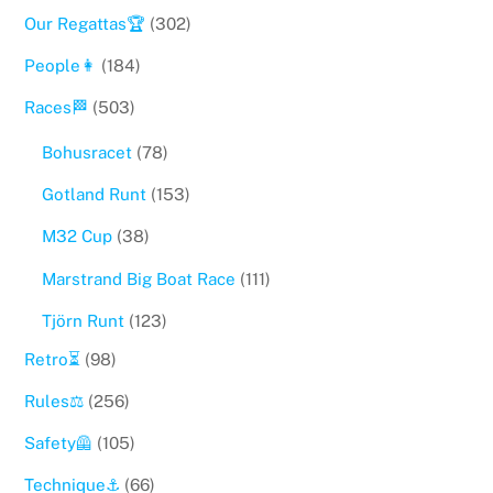
Our Regattas🏆
(302)
People👩
(184)
Races🏁
(503)
Bohusracet
(78)
Gotland Runt
(153)
M32 Cup
(38)
Marstrand Big Boat Race
(111)
Tjörn Runt
(123)
Retro⏳
(98)
Rules⚖️
(256)
Safety🦺
(105)
Technique⚓️
(66)