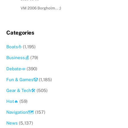
VM 2006 Borgholm... ;)
Categories
Boats⛵️
(1,195)
Business💰
(79)
Debate📣
(390)
Fun & Games🤡
(1,185)
Gear & Tech🛠
(505)
Hot🔥
(59)
Navigation🗺
(157)
News
(5,137)