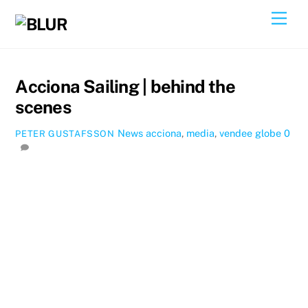
Skip
Back
Men
to
To
content
Top
Acciona Sailing | behind the
scenes
News
acciona
,
media
,
vendee globe
0
PETER GUSTAFSSON