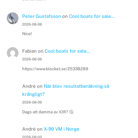
Peter Gustafsson
on
Cool boats for sale…
2026-08-06
Nice!
Fabian
on
Cool boats for sale…
2026-08-06
https://www.blocket.se/25338289
André
on
När blev resultatberäkning så
krångligt?
2026-08-06
Dags att damma av IOR? 🤔
André
on
X-99 VM i Norge
2026-08-05