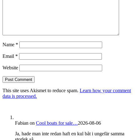
Name
*
Email
*
Website
This site uses Akismet to reduce spam.
Learn how your comment
data is processed.
Fabian
on
Cool boats for sale…
2026-08-06
Ja, hade man inte redan haft en kul båt i ungefär samma
storlek så....