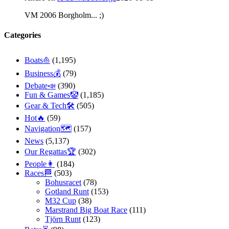
VM 2006 Borgholm... ;)
Categories
Boats⛵️
(1,195)
Business💰
(79)
Debate📣
(390)
Fun & Games🤡
(1,185)
Gear & Tech🛠
(505)
Hot🔥
(59)
Navigation🗺
(157)
News
(5,137)
Our Regattas🏆
(302)
People👩
(184)
Races🏁
(503)
Bohusracet
(78)
Gotland Runt
(153)
M32 Cup
(38)
Marstrand Big Boat Race
(111)
Tjörn Runt
(123)