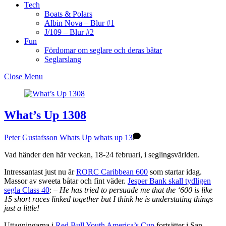
Tech
Boats & Polars
Albin Nova – Blur #1
J/109 – Blur #2
Fun
Fördomar om seglare och deras båtar
Seglarslang
Close Menu
What’s Up 1308
Peter Gustafsson
Whats Up
whats up
13
Vad händer den här veckan, 18-24 februari, i seglingsvärlden.
Intressantast just nu är
RORC Caribbean 600
som startar idag.
Massor av sweeta båtar och fint väder.
Jesper Bank skall tydligen
segla Class 40
:
– He has tried to persuade me that the ‘600 is like
15 short races linked together but I think he is understating things
just a little!
Uttagningarna i
Red Bull Youth America’s Cup
fortsätter i San