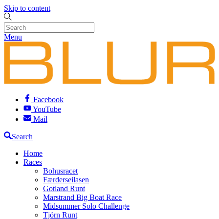
Skip to content
Menu
Facebook
YouTube
Mail
Search
Home
Races
Bohusracet
Færderseilasen
Gotland Runt
Marstrand Big Boat Race
Midsummer Solo Challenge
Tjörn Runt