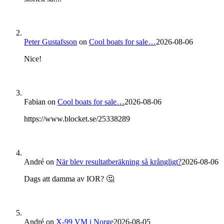
Peter Gustafsson
on
Cool boats for sale…
2026-08-06
Nice!
Fabian
on
Cool boats for sale…
2026-08-06
https://www.blocket.se/25338289
André
on
När blev resultatberäkning så krångligt?
2026-08-06
Dags att damma av IOR? 🤔
André
on
X-99 VM i Norge
2026-08-05