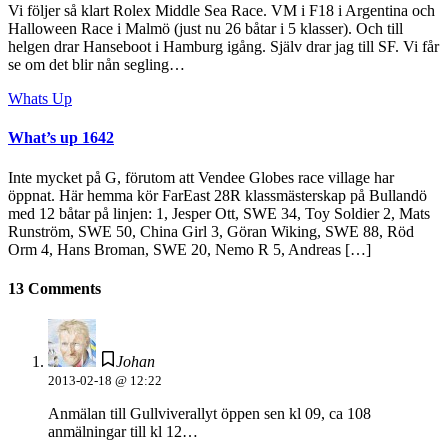
Vi följer så klart Rolex Middle Sea Race. VM i F18 i Argentina och
Halloween Race i Malmö (just nu 26 båtar i 5 klasser). Och till
helgen drar Hanseboot i Hamburg igång. Själv drar jag till SF. Vi får
se om det blir nån segling…
Whats Up
What’s up 1642
Inte mycket på G, förutom att Vendee Globes race village har
öppnat. Här hemma kör FarEast 28R klassmästerskap på Bullandö
med 12 båtar på linjen: 1, Jesper Ott​, SWE 34, Toy Soldier 2, Mats
Runström​, SWE 50, China Girl 3, Göran Wiking​, SWE 88, Röd
Orm 4, Hans Broman​, SWE 20, Nemo R 5, Andreas […]
13 Comments
Johan
2013-02-18 @ 12:22
Anmälan till Gullviverallyt öppen sen kl 09, ca 108
anmälningar till kl 12…