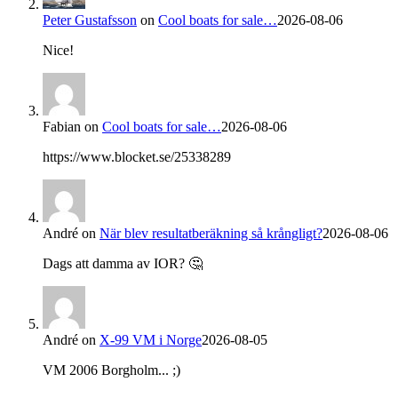
Peter Gustafsson
on
Cool boats for sale…
2026-08-06
Nice!
Fabian
on
Cool boats for sale…
2026-08-06
https://www.blocket.se/25338289
André
on
När blev resultatberäkning så krångligt?
2026-08-06
Dags att damma av IOR? 🤔
André
on
X-99 VM i Norge
2026-08-05
VM 2006 Borgholm... ;)