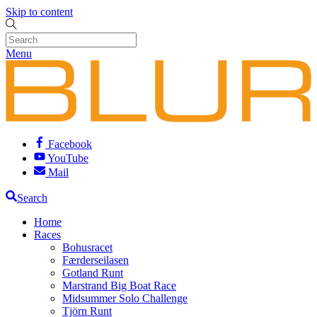
Skip to content
Menu
Facebook
YouTube
Mail
Search
Home
Races
Bohusracet
Færderseilasen
Gotland Runt
Marstrand Big Boat Race
Midsummer Solo Challenge
Tjörn Runt