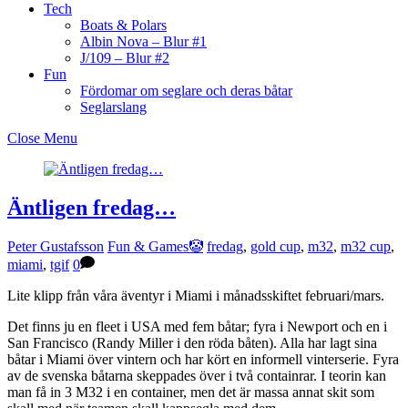
Tech
Boats & Polars
Albin Nova – Blur #1
J/109 – Blur #2
Fun
Fördomar om seglare och deras båtar
Seglarslang
Close Menu
Äntligen fredag…
Peter Gustafsson
Fun & Games🤡
fredag
,
gold cup
,
m32
,
m32 cup
,
miami
,
tgif
0
Lite klipp från våra äventyr i Miami i månadsskiftet februari/mars.
Det finns ju en fleet i USA med fem båtar; fyra i Newport och en i
San Francisco (Randy Miller i den röda båten). Alla har lagt sina
båtar i Miami över vintern och har kört en informell vinterserie. Fyra
av de svenska båtarna skeppades över i två containrar. I teorin kan
man få in 3 M32 i en container, men det är massa annat skit som