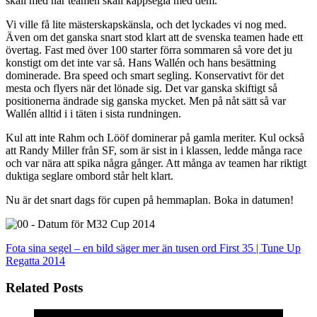
skall med när teamen skall kappsegla med dem.
Vi ville få lite mästerskapskänsla, och det lyckades vi nog med.
Även om det ganska snart stod klart att de svenska teamen hade ett
övertag. Fast med över 100 starter förra sommaren så vore det ju
konstigt om det inte var så. Hans Wallén och hans besättning
dominerade. Bra speed och smart segling. Konservativt för det
mesta och flyers när det lönade sig. Det var ganska skiftigt så
positionerna ändrade sig ganska mycket. Men på nåt sätt så var
Wallén alltid i i täten i sista rundningen.
Kul att inte Rahm och Lööf dominerar på gamla meriter. Kul också
att Randy Miller från SF, som är sist in i klassen, ledde många race
och var nära att spika några gånger. Att många av teamen har riktigt
duktiga seglare ombord står helt klart.
Nu är det snart dags för cupen på hemmaplan. Boka in datumen!
Fota sina segel – en bild säger mer än tusen ord
First 35 | Tune Up
Regatta 2014
Related Posts