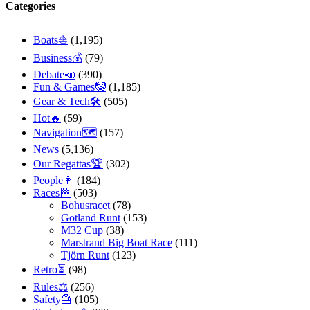
Categories
Boats⛵️
(1,195)
Business💰
(79)
Debate📣
(390)
Fun & Games🤡
(1,185)
Gear & Tech🛠
(505)
Hot🔥
(59)
Navigation🗺
(157)
News
(5,136)
Our Regattas🏆
(302)
People👩
(184)
Races🏁
(503)
Bohusracet
(78)
Gotland Runt
(153)
M32 Cup
(38)
Marstrand Big Boat Race
(111)
Tjörn Runt
(123)
Retro⏳
(98)
Rules⚖️
(256)
Safety🦺
(105)