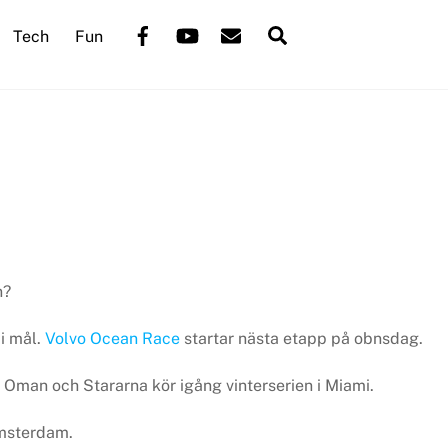
Back
Facebook
YouTube
Mail
Search
Tech
Fun
To
Top
n?
 i mål.
Volvo Ocean Race
startar nästa etapp på obnsdag.
i Oman och Stararna kör igång vinterserien i Miami.
Amsterdam.