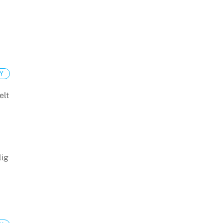
Y
elt
lig