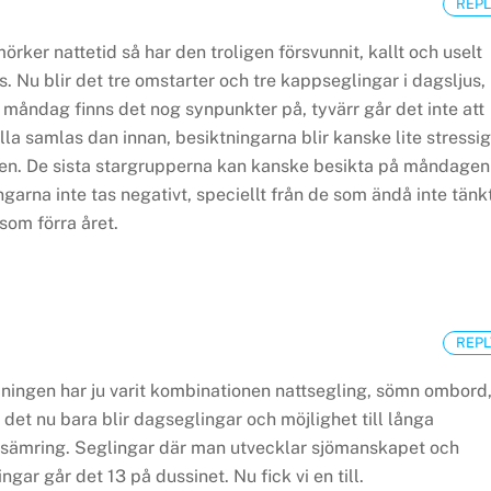
REPL
rker nattetid så har den troligen försvunnit, kallt och uselt
s.
Nu blir det tre omstarter och tre kappseglingar i dagsljus,
 måndag finns det nog synpunkter på, tyvärr går det inte att
 alla samlas dan innan, besiktningarna blir kanske lite stressi
gen. De sista stargrupperna kan kanske besikta på måndagen
arna inte tas negativt, speciellt från de som ändå inte tänk
 som förra året.
REPL
aningen har ju varit kombinationen nattsegling, sömn ombord
m det nu bara blir dagseglingar och möjlighet till långa
örsämring. Seglingar där man utvecklar sjömanskapet och
ngar går det 13 på dussinet. Nu fick vi en till.