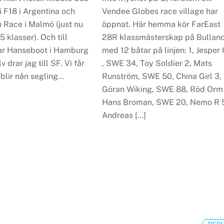
 F18 i Argentina och
Vendee Globes race village har
 Race i Malmö (just nu
öppnat. Här hemma kör FarEast
5 klasser). Och till
28R klassmästerskap på Bullan
ar Hanseboot i Hamburg
med 12 båtar på linjen: 1, Jesper O
v drar jag till SF. Vi får
, SWE 34, Toy Soldier 2, Mats
blir nån segling…
Runström​, SWE 50, China Girl 3,
Göran Wiking​, SWE 88, Röd Orm
Hans Broman​, SWE 20, Nemo R 
Andreas […]
REPL