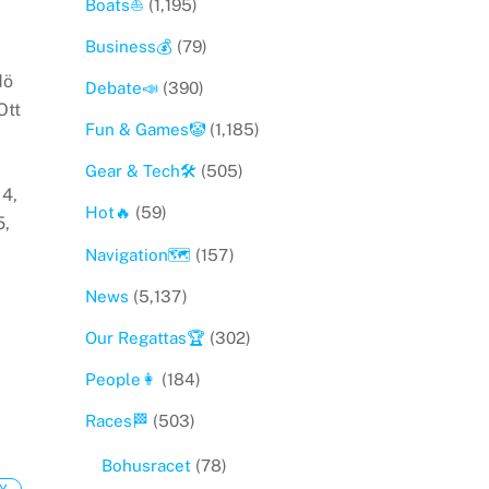
Boats⛵️
(1,195)
Business💰
(79)
dö
Debate📣
(390)
tt​
Fun & Games🤡
(1,185)
Gear & Tech🛠
(505)
 4,
Hot🔥
(59)
5,
Navigation🗺
(157)
News
(5,137)
Our Regattas🏆
(302)
People👩
(184)
Races🏁
(503)
Bohusracet
(78)
Y