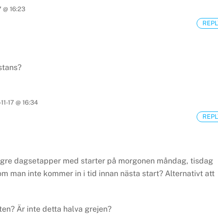
7 @ 16:23
REPL
stans?
11-17 @ 16:34
REPL
längre dagsetapper med starter på morgonen måndag, tisdag
 man inte kommer in i tid innan nästa start? Alternativt att
ten? Är inte detta halva grejen?