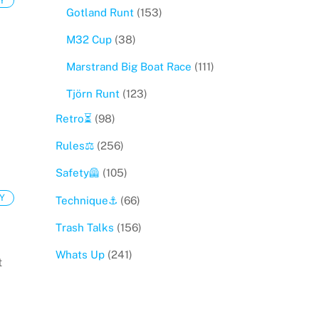
Gotland Runt
(153)
M32 Cup
(38)
Marstrand Big Boat Race
(111)
Tjörn Runt
(123)
Retro⏳
(98)
Rules⚖️
(256)
Safety🦺
(105)
Y
Technique⚓️
(66)
Trash Talks
(156)
Whats Up
(241)
t