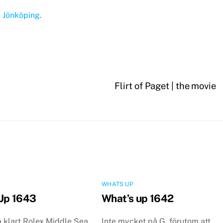
i Jönköping
.
Flirt of Paget | the movie
WHATS UP
Up 1643
What’s up 1642
så klart Rolex Middle Sea
Inte mycket på G, förutom att