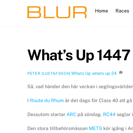
Skip
Home
Races
to
content
What’s Up 1447
Whats Up
whats up
24
PETER GUSTAFSSON
Så, vad händer den här veckan i seglingsvärlde
I
Route du Rhum
är det dags för Class 40 att gå
Dessutom startar
ARC
på söndag.
RC44
seglar 
Den stora tillbehörsmässan
METS
kör igång i 