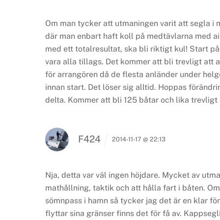
Om man tycker att utmaningen varit att segla i mö
där man enbart haft koll på medtävlarna med ai
med ett totalresultat, ska bli riktigt kul!
Start på
vara alla tillags. Det kommer att bli trevligt att
för arrangören då de flesta anländer under hel
innan start. Det löser sig alltid.
Hoppas förändring
delta. Kommer att bli 125 båtar och lika trevligt
F424
2014-11-17 @ 22:13
Nja, detta var väl ingen höjdare. Mycket av utm
mathållning, taktik och att hålla fart i båten. O
sömnpass i hamn så tycker jag det är en klar f
flyttar sina gränser finns det för få av. Kappsegli