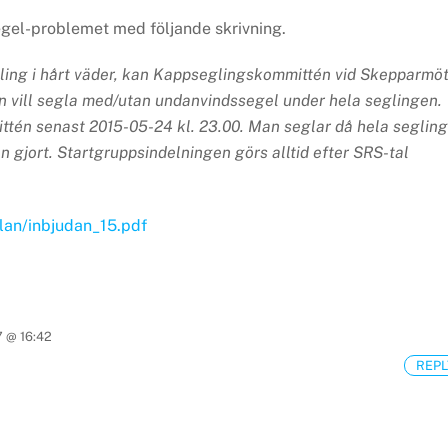
gel-problemet med följande skrivning.
ling i hårt väder, kan Kappseglingskommittén vid Skepparmö
man vill segla med/utan undanvindssegel under hela seglingen.
tén senast 2015-05-24 kl. 23.00.
Man seglar då hela seglin
n gjort. Startgruppsindelningen görs alltid efter SRS-tal
lan/inbjudan_15.pdf
7 @ 16:42
REPL