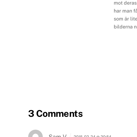
mot deras
har man få
som är lit
bilderna 
3 Comments
Sam V
2015-02-24 @ 20:54