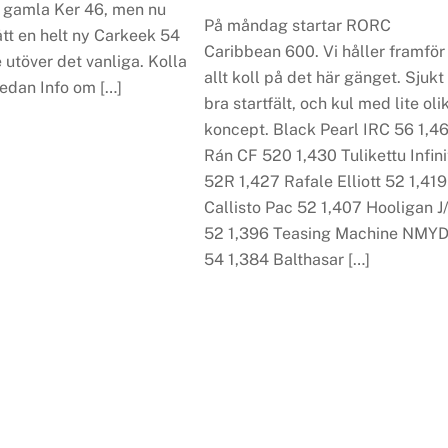
 gamla Ker 46, men nu
På måndag startar RORC
tt en helt ny Carkeek 54
Caribbean 600. Vi håller framför
e utöver det vanliga. Kolla
allt koll på det här gänget. Sjukt
nedan Info om […]
bra startfält, och kul med lite oli
koncept. Black Pearl IRC 56 1,4
Rán CF 520 1,430 Tulikettu Infini
52R 1,427 Rafale Elliott 52 1,419
Callisto Pac 52 1,407 Hooligan J
52 1,396 Teasing Machine NMY
54 1,384 Balthasar […]