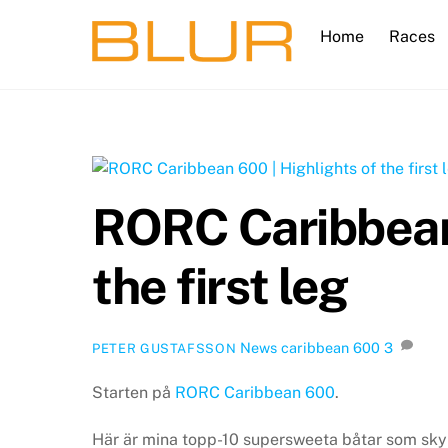
Skip
Home
Races
to
content
RORC Caribbean 
the first leg
News
caribbean 600
3
PETER GUSTAFSSON
Starten på
RORC Caribbean 600
.
Här är mina topp-10 supersweeta båtar som skym