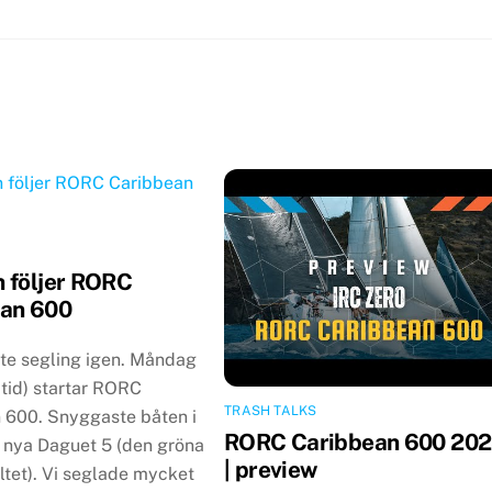
 följer RORC
an 600
ite segling igen. Måndag
 tid) startar RORC
TRASH TALKS
 600. Snyggaste båten i
RORC Caribbean 600 20
r nya Daguet 5 (den gröna
| preview
fältet). Vi seglade mycket