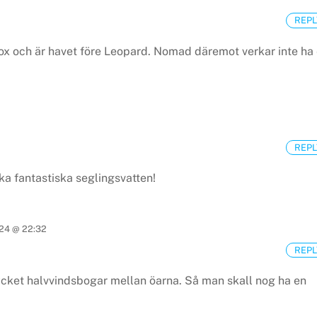
REPL
dox och är havet före Leopard. Nomad däremot verkar inte ha
REPL
lka fantastiska seglingsvatten!
24 @ 22:32
REPL
ycket halvvindsbogar mellan öarna. Så man skall nog ha en