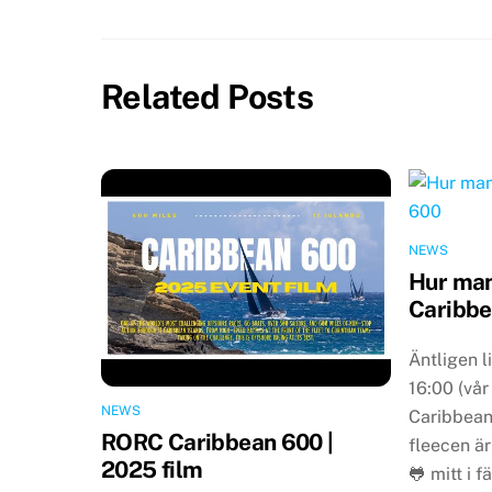
Related Posts
NEWS
Hur man
Caribbe
Äntligen l
16:00 (vår
NEWS
Caribbean
RORC Caribbean 600 |
fleecen ä
2025 film
🐸 mitt i 