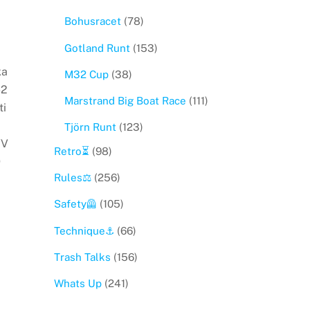
Bohusracet
(78)
Gotland Runt
(153)
ka
M32 Cup
(38)
62
Marstrand Big Boat Race
(111)
ti
Tjörn Runt
(123)
/V
Retro⏳
(98)
D
Rules⚖️
(256)
Safety🦺
(105)
Technique⚓️
(66)
Trash Talks
(156)
Whats Up
(241)