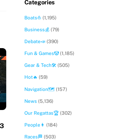
Categories
Boats⛵️
(1,195)
Business💰
(79)
Debate📣
(390)
Fun & Games🤡
(1,185)
Gear & Tech🛠
(505)
Hot🔥
(59)
Navigation🗺
(157)
News
(5,136)
Our Regattas🏆
(302)
23
People👩
(184)
Races🏁
(503)