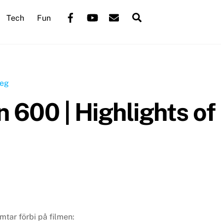
Back
Facebook
YouTube
Mail
Search
Tech
Fun
To
Top
600 | Highlights of
tar förbi på filmen: